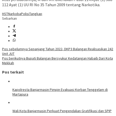
112 Ayat (1) UU RI No 35 Tahun 2009 tentang Narkotika.
HST
Narkoba
Polisi
Tangkap
Sebarkan
Navigasi
Pos sebelumnya
Sepanjang Tahun 2022, DKP3 Balangan Realisasikan 242
Unit JUT
pos
Pos berikutnya
Bupati Balangan Bersyukur Kedatangan Habaib Dari Kota
Mekkah
Pos terkait
Kapolresta Banjarmasin Pimpin Evakuasi Korban Tenggelam di
Martapura
Wali Kota Banjarmasin Perkuat Pengendalian Gratifikasi dan SPIP