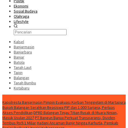
Politik
Ekonomi
Sosial Budaya
Olahraga
Lifestyle
Kalsel
Banjarmasin
Banjarbaru
Banjar
Batola
Tanah Laut
Tapin
Balangan
Tanah Bumbu
Kotabaru
News
Kapolresta Banjarmasin Pimpin Evakuasi Korban Tenggelam di Martapura
Bupati Balangan Serahkan Beasiswa PIP dan 1.000 Sarjana, Perluas
Akses Pendidikan
DPRD Balangan Tinjau Titian Rusak di Muara Ninian,
Masuk Usulan 2027
PT Bangun Banua Perkuat Transparansi, Dividen
Tembus Rp9,1 Miliar
Hadapi Ancaman Banjir hingga Karhutla, Pemkab