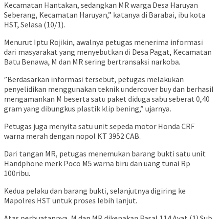
Kecamatan Hantakan, sedangkan MR warga Desa Haruyan
Seberang, Kecamatan Haruyan,” katanya di Barabai, ibu kota
HST, Selasa (10/1).
Menurut Iptu Rojikin, awalnya petugas menerima informasi
dari masyarakat yang menyebutkan di Desa Pagat, Kecamatan
Batu Benawa, M dan MR sering bertransaksi narkoba.
”Berdasarkan informasi tersebut, petugas melakukan
penyelidikan menggunakan teknik undercover buy dan berhasil
mengamankan M beserta satu paket diduga sabu seberat 0,40
gram yang dibungkus plastik klip bening,” ujarnya.
Petugas juga menyita satu unit sepeda motor Honda CRF
warna merah dengan nopol KT 3952 CAB.
Dari tangan MR, petugas menemukan barang bukti satu unit
Handphone merk Poco M5 warna biru dan uang tunai Rp
100ribu.
Kedua pelaku dan barang bukti, selanjutnya digiring ke
Mapolres HST untuk proses lebih lanjut.
Atas perbuatannya, M dan MR dikenakan Pasal 114 Ayat (1) Sub