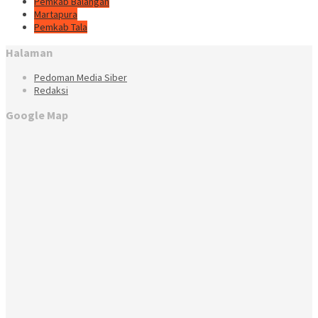
Pemkab Balangan
Martapura
Pemkab Tala
Halaman
Pedoman Media Siber
Redaksi
Google Map