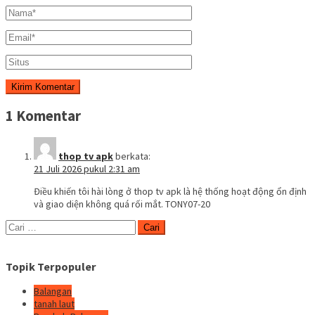
1 Komentar
thop tv apk
berkata:
21 Juli 2026 pukul 2:31 am
Điều khiến tôi hài lòng ở thop tv apk là hệ thống hoạt động ổn định
và giao diện không quá rối mắt. TONY07-20
Cari
untuk:
Topik Terpopuler
Balangan
tanah laut