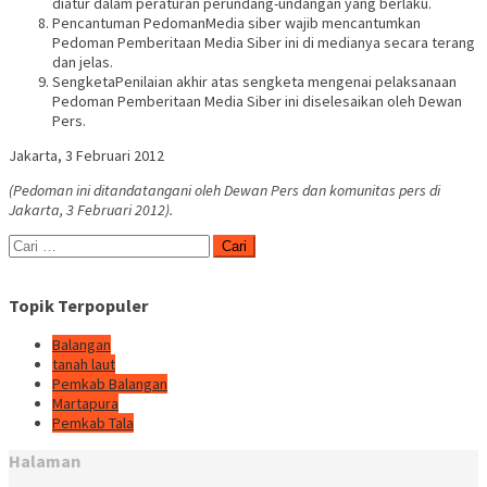
diatur dalam peraturan perundang-undangan yang berlaku.
Pencantuman PedomanMedia siber wajib mencantumkan
Pedoman Pemberitaan Media Siber ini di medianya secara terang
dan jelas.
SengketaPenilaian akhir atas sengketa mengenai pelaksanaan
Pedoman Pemberitaan Media Siber ini diselesaikan oleh Dewan
Pers.
Jakarta, 3 Februari 2012
(Pedoman ini ditandatangani oleh Dewan Pers dan komunitas pers di
Jakarta, 3 Februari 2012).
Cari
untuk:
Topik Terpopuler
Balangan
tanah laut
Pemkab Balangan
Martapura
Pemkab Tala
Halaman