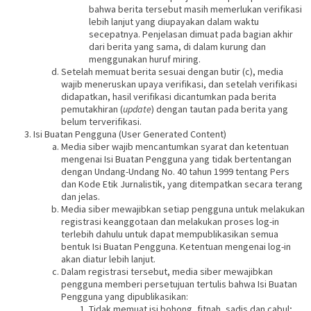
bahwa berita tersebut masih memerlukan verifikasi
lebih lanjut yang diupayakan dalam waktu
secepatnya. Penjelasan dimuat pada bagian akhir
dari berita yang sama, di dalam kurung dan
menggunakan huruf miring.
Setelah memuat berita sesuai dengan butir (c), media
wajib meneruskan upaya verifikasi, dan setelah verifikasi
didapatkan, hasil verifikasi dicantumkan pada berita
pemutakhiran (
update
) dengan tautan pada berita yang
belum terverifikasi.
Isi Buatan Pengguna (User Generated Content)
Media siber wajib mencantumkan syarat dan ketentuan
mengenai Isi Buatan Pengguna yang tidak bertentangan
dengan Undang-Undang No. 40 tahun 1999 tentang Pers
dan Kode Etik Jurnalistik, yang ditempatkan secara terang
dan jelas.
Media siber mewajibkan setiap pengguna untuk melakukan
registrasi keanggotaan dan melakukan proses log-in
terlebih dahulu untuk dapat mempublikasikan semua
bentuk Isi Buatan Pengguna. Ketentuan mengenai log-in
akan diatur lebih lanjut.
Dalam registrasi tersebut, media siber mewajibkan
pengguna memberi persetujuan tertulis bahwa Isi Buatan
Pengguna yang dipublikasikan:
Tidak memuat isi bohong, fitnah, sadis dan cabul;