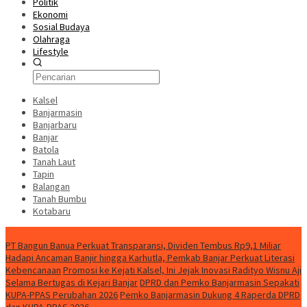
Politik
Ekonomi
Sosial Budaya
Olahraga
Lifestyle
Kalsel
Banjarmasin
Banjarbaru
Banjar
Batola
Tanah Laut
Tapin
Balangan
Tanah Bumbu
Kotabaru
News
PT Bangun Banua Perkuat Transparansi, Dividen Tembus Rp9,1 Miliar
Hadapi Ancaman Banjir hingga Karhutla, Pemkab Banjar Perkuat Literasi
Kebencanaan
Promosi ke Kejati Kalsel, Ini Jejak Inovasi Radityo Wisnu Aji
Selama Bertugas di Kejari Banjar
DPRD dan Pemko Banjarmasin Sepakati
KUPA-PPAS Perubahan 2026
Pemko Banjarmasin Dukung 4 Raperda DPRD