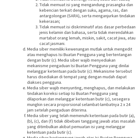
Tidak memuat isi yang mengandung prasangka dan
kebencian terkait dengan suku, agama, ras, dan
antargolongan (SARA), serta menganjurkan tindakan
kekerasan;
Tidak memuat isi diskriminatif atas dasar perbedaan
jenis kelamin dan bahasa, serta tidak merendahkan
martabat orang lemah, miskin, sakit, cacat jiwa, atau
cacat jasmani.
Media siber memiliki kewenangan mutlak untuk mengedit
atau menghapus Isi Buatan Pengguna yang bertentangan
dengan butir (c). Media siber wajib menyediakan
mekanisme pengaduan Isi Buatan Pengguna yang dinilai
melanggar ketentuan pada butir (c). Mekanisme tersebut
harus disediakan di tempat yang dengan mudah dapat
diakses pengguna.
Media siber wajib menyunting, menghapus, dan melakukan
tindakan koreksi setiap Isi Buatan Pengguna yang
dilaporkan dan melanggar ketentuan butir (c), sesegera
mungkin secara proporsional selambat-lambatnya 2 x 24
jam setelah pengaduan diterima.
Media siber yang telah memenuhi ketentuan pada butir (a),
(b), (c), dan (f) tidak dibebani tanggung jawab atas masalah
yang ditimbulkan akibat pemuatan isi yang melanggar
ketentuan pada butir (c).
Media siber bertanggung jawab atas Isi Buatan Pengguna