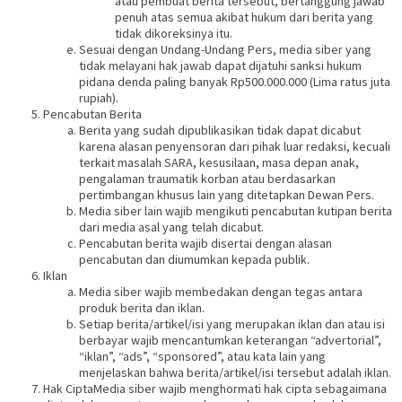
atau pembuat berita tersebut, bertanggung jawab
penuh atas semua akibat hukum dari berita yang
tidak dikoreksinya itu.
Sesuai dengan Undang-Undang Pers, media siber yang
tidak melayani hak jawab dapat dijatuhi sanksi hukum
pidana denda paling banyak Rp500.000.000 (Lima ratus juta
rupiah).
Pencabutan Berita
Berita yang sudah dipublikasikan tidak dapat dicabut
karena alasan penyensoran dari pihak luar redaksi, kecuali
terkait masalah SARA, kesusilaan, masa depan anak,
pengalaman traumatik korban atau berdasarkan
pertimbangan khusus lain yang ditetapkan Dewan Pers.
Media siber lain wajib mengikuti pencabutan kutipan berita
dari media asal yang telah dicabut.
Pencabutan berita wajib disertai dengan alasan
pencabutan dan diumumkan kepada publik.
Iklan
Media siber wajib membedakan dengan tegas antara
produk berita dan iklan.
Setiap berita/artikel/isi yang merupakan iklan dan atau isi
berbayar wajib mencantumkan keterangan “advertorial”,
“iklan”, “ads”, “sponsored”, atau kata lain yang
menjelaskan bahwa berita/artikel/isi tersebut adalah iklan.
Hak CiptaMedia siber wajib menghormati hak cipta sebagaimana