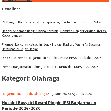
dan KUPA-PPAS 2026
Headlines
PT Bangun Banua Perkuat Transparansi, Dividen Tembus Rp9,1 Miliar
Hadapi Ancaman Banjir hingga Karhutla, Pemkab Banjar Perkuat Literasi
Kebencanaan
Promosi ke Kejati Kalsel, Ini Jejak Inovasi Radityo Wisnu Aji Selama
Bertugas di Kejari Banjar
DPRD dan Pemko Banjarmasin Sepakati KUPA-PPAS Perubahan 2026
Pemko Banjarmasin Dukung 4 Raperda DPRD dan KUPA-PPAS 2026
Kategori:
Olahraga
Redaksi
Banjarmasin
,
Daerah
,
Olahraga
2 Agustus 2026
3 Agustus 2026
dnusantarapost
Husaini Busyairi Resmi Pimpin IPSI Banjarmasin
Periode 2026–2030