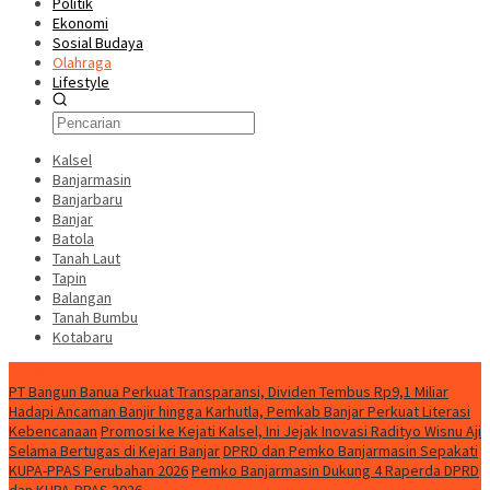
Politik
Ekonomi
Sosial Budaya
Olahraga
Lifestyle
Kalsel
Banjarmasin
Banjarbaru
Banjar
Batola
Tanah Laut
Tapin
Balangan
Tanah Bumbu
Kotabaru
News
PT Bangun Banua Perkuat Transparansi, Dividen Tembus Rp9,1 Miliar
Hadapi Ancaman Banjir hingga Karhutla, Pemkab Banjar Perkuat Literasi
Kebencanaan
Promosi ke Kejati Kalsel, Ini Jejak Inovasi Radityo Wisnu Aji
Selama Bertugas di Kejari Banjar
DPRD dan Pemko Banjarmasin Sepakati
KUPA-PPAS Perubahan 2026
Pemko Banjarmasin Dukung 4 Raperda DPRD