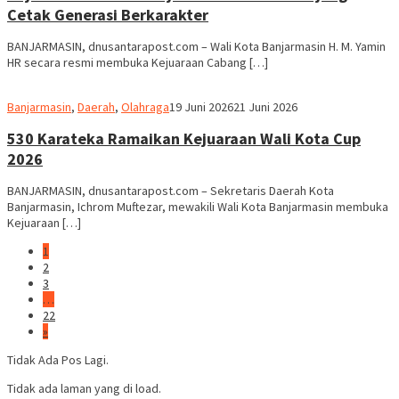
Cetak Generasi Berkarakter
BANJARMASIN, dnusantarapost.com – Wali Kota Banjarmasin H. M. Yamin
HR secara resmi membuka Kejuaraan Cabang […]
Redaksi
Banjarmasin
,
Daerah
,
Olahraga
19 Juni 2026
21 Juni 2026
dnusantarapost
530 Karateka Ramaikan Kejuaraan Wali Kota Cup
2026
BANJARMASIN, dnusantarapost.com – Sekretaris Daerah Kota
Banjarmasin, Ichrom Muftezar, mewakili Wali Kota Banjarmasin membuka
Kejuaraan […]
1
2
3
…
22
»
Tidak Ada Pos Lagi.
Tidak ada laman yang di load.