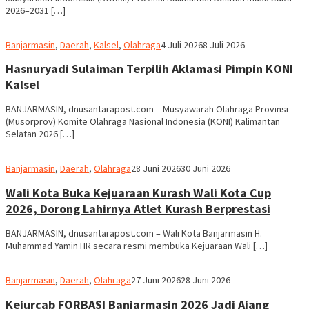
2026–2031 […]
Redaksi
Banjarmasin
,
Daerah
,
Kalsel
,
Olahraga
4 Juli 2026
8 Juli 2026
dnusantarapost
Hasnuryadi Sulaiman Terpilih Aklamasi Pimpin KONI
Kalsel
BANJARMASIN, dnusantarapost.com – Musyawarah Olahraga Provinsi
(Musorprov) Komite Olahraga Nasional Indonesia (KONI) Kalimantan
Selatan 2026 […]
Redaksi
Banjarmasin
,
Daerah
,
Olahraga
28 Juni 2026
30 Juni 2026
dnusantarapost
Wali Kota Buka Kejuaraan Kurash Wali Kota Cup
2026, Dorong Lahirnya Atlet Kurash Berprestasi
BANJARMASIN, dnusantarapost.com – Wali Kota Banjarmasin H.
Muhammad Yamin HR secara resmi membuka Kejuaraan Wali […]
Redaksi
Banjarmasin
,
Daerah
,
Olahraga
27 Juni 2026
28 Juni 2026
dnusantarapost
Kejurcab FORBASI Banjarmasin 2026 Jadi Ajang