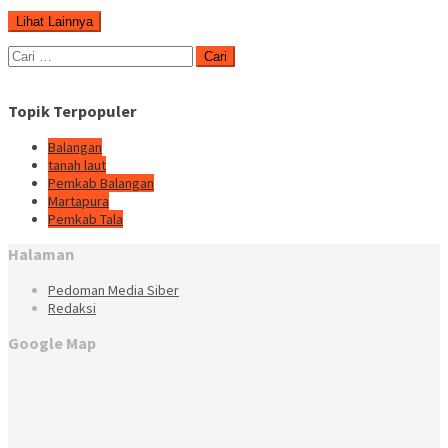
Lihat Lainnya
Cari
untuk:
Topik Terpopuler
Balangan
tanah laut
Pemkab Balangan
Martapura
Pemkab Tala
Halaman
Pedoman Media Siber
Redaksi
Google Map