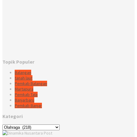
Topik Populer
Balangan
tanah laut
Pemkab Balangan
Martapura
Pemkab Tala
Banjarbaru
Pemkab Banjar
Kategori
Kategori