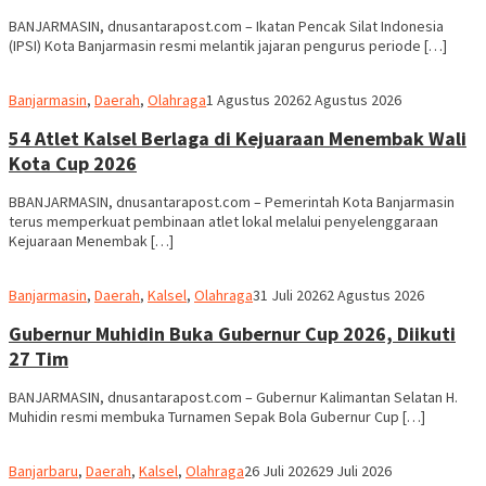
BANJARMASIN, dnusantarapost.com – Ikatan Pencak Silat Indonesia
(IPSI) Kota Banjarmasin resmi melantik jajaran pengurus periode […]
Redaksi
Banjarmasin
,
Daerah
,
Olahraga
1 Agustus 2026
2 Agustus 2026
dnusantarapost
54 Atlet Kalsel Berlaga di Kejuaraan Menembak Wali
Kota Cup 2026
BBANJARMASIN, dnusantarapost.com – Pemerintah Kota Banjarmasin
terus memperkuat pembinaan atlet lokal melalui penyelenggaraan
Kejuaraan Menembak […]
Redaksi
Banjarmasin
,
Daerah
,
Kalsel
,
Olahraga
31 Juli 2026
2 Agustus 2026
dnusantarapost
Gubernur Muhidin Buka Gubernur Cup 2026, Diikuti
27 Tim
BANJARMASIN, dnusantarapost.com – Gubernur Kalimantan Selatan H.
Muhidin resmi membuka Turnamen Sepak Bola Gubernur Cup […]
Redaksi
Banjarbaru
,
Daerah
,
Kalsel
,
Olahraga
26 Juli 2026
29 Juli 2026