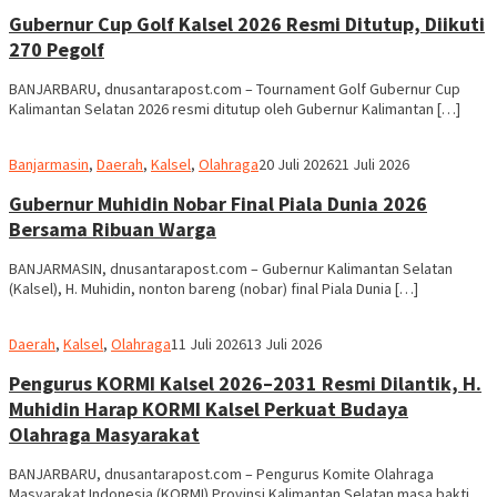
dnusantarapost
Gubernur Cup Golf Kalsel 2026 Resmi Ditutup, Diikuti
270 Pegolf
BANJARBARU, dnusantarapost.com – Tournament Golf Gubernur Cup
Kalimantan Selatan 2026 resmi ditutup oleh Gubernur Kalimantan […]
Redaksi
Banjarmasin
,
Daerah
,
Kalsel
,
Olahraga
20 Juli 2026
21 Juli 2026
dnusantarapost
Gubernur Muhidin Nobar Final Piala Dunia 2026
Bersama Ribuan Warga
BANJARMASIN, dnusantarapost.com – Gubernur Kalimantan Selatan
(Kalsel), H. Muhidin, nonton bareng (nobar) final Piala Dunia […]
Redaksi
Daerah
,
Kalsel
,
Olahraga
11 Juli 2026
13 Juli 2026
dnusantarapost
Pengurus KORMI Kalsel 2026–2031 Resmi Dilantik, H.
Muhidin Harap KORMI Kalsel Perkuat Budaya
Olahraga Masyarakat
BANJARBARU, dnusantarapost.com – Pengurus Komite Olahraga
Masyarakat Indonesia (KORMI) Provinsi Kalimantan Selatan masa bakti