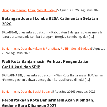
Redaksi
Balangan
,
Daerah
,
Lokal
,
Sosial Budaya
5 Agustus 2026
6 Agustus 2026
dnusantarapost
Balangan Juara I Lomba B2SA Kalimantan Selatan
2026
BALANGAN, dnusantarapost.com – Kabupaten Balangan sukses meraih
juara pertama pada Lomba Beragam, Bergizi, Seimbang, dan […]
Redaksi
Banjarmasin
,
Daerah
,
Hukum & Peristiwa
,
Politik
,
Sosial Budaya
5 Agustus
dnusantara
2026
5 Agustus 2026
Wali Kota Banjarmasin Perkuat Pengendalian
Gratifikasi dan SPIP
BANJARMASIN, dnusantarapost.com – Wali Kota Banjarmasin H.M. Yamin
HR menegaskan bahwa pencegahan korupsi harus dimulai […]
Redaksi
Banjarmasin
,
Daerah
,
Sosial Budaya
5 Agustus 2026
5 Agustus 2026
dnusantarapost
Perpustakaan Kota Banjarmasin Akan Dipindah,
Gedung Baru Dibangun 2027