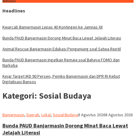
Bansos
Headlines
Kwarcab Banjarmasin Lepas 40 Kontingen ke Jamnas XII
Bunda PAUD Banjarmasin Dorong Minat Baca Lewat Jelajah Literasi
Animal Rescue Banjarmasin Edukasi Pengunjung soal Satwa Reptil
Bunda PAUD Banjarmasin Ingatkan Remaja soal Bahaya FOMO dan
Narkoba
Kejar Target IKD 90 Persen, Pemko Banjarmasin dan DPR RI Kebut
Digitalisasi Bansos
Kategori:
Sosial Budaya
Redaksi
Banjarmasin
,
Daerah
,
Lokal
,
Sosial Budaya
8 Agustus 2026
8 Agustus 2026
dnusantarapost
Bunda PAUD Banjarmasin Dorong Minat Baca Lewat
Jelajah Literasi