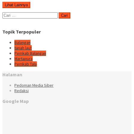
Lihat Lainnya
Cari
untuk:
Topik Terpopuler
Balangan
tanah laut
Pemkab Balangan
Martapura
Pemkab Tala
Halaman
Pedoman Media Siber
Redaksi
Google Map