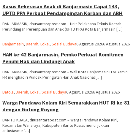
dnusantarapost
Kasus Kekerasan Anak di Banjarmasin Capai 143,
UPTD PPA Perkuat Pendampingan Korban dan ABH
BANJARMASIN, dnusantarapost.com – Unit Pelaksana Teknis Daerah
Perlindungan Perempuan dan Anak (UPTD PPA) Kota Banjarmasin […]
Redaksi
Banjarmasin
,
Daerah
,
Lokal
,
Sosial Budaya
6 Agustus 2026
6 Agustus 2026
dnusantarapost
HAN ke-42 Banjarmasin, Pemko Perkuat Komitmen
Penuhi Hak dan Lindungi Anak
BANJARMASIN, dnusantarapost.com – Wali Kota Banjarmasin H.M. Yamin
HR menghadiri Puncak Peringatan Hari Anak Nasional […]
Redaksi
Batola
,
Daerah
,
Lokal
,
Sosial Budaya
6 Agustus 2026
6 Agustus 2026
dnusantarapost
Warga Pandawa Kolam Kiri Semarakkan HUT RI ke-81
dengan Gotong Royong
BARITO KUALA, dnusantarapost.com – Warga Pandawa Kolam Kiri,
Kecamatan Wanaraya, Kabupaten Barito Kuala, menunjukkan
antusiasme […]