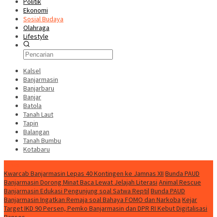
Politik
Ekonomi
Sosial Budaya
Olahraga
Lifestyle
Kalsel
Banjarmasin
Banjarbaru
Banjar
Batola
Tanah Laut
Tapin
Balangan
Tanah Bumbu
Kotabaru
News
Kwarcab Banjarmasin Lepas 40 Kontingen ke Jamnas XII
Bunda PAUD
Banjarmasin Dorong Minat Baca Lewat Jelajah Literasi
Animal Rescue
Banjarmasin Edukasi Pengunjung soal Satwa Reptil
Bunda PAUD
Banjarmasin Ingatkan Remaja soal Bahaya FOMO dan Narkoba
Kejar
Target IKD 90 Persen, Pemko Banjarmasin dan DPR RI Kebut Digitalisasi