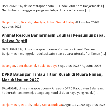
BANJARMASIN, dnusantarapost.com — Bunda PAUD Kota Banjarmasin Hj
Neli Listriani menggelar program Jelajah Literasi Bersama […]
Redaksi
Banjarmasin
,
Daerah
,
Lifestyle
,
Lokal
,
Sosial Budaya
8 Agustus 2026
8
dnusantarapost
Agustus 2026
Animal Rescue Banjarmasin Edukasi Pengunjung soal
Satwa Reptil
BANJARMASIN, dnusantarapost.com — Komunitas Animal Rescue
Banjarmasin menggelar edukasi satwa liar secara interaktif di Taman […]
Redaksi
Balangan
,
Daerah
,
Lokal
,
Sosial Budaya
6 Agustus 2026
7 Agustus 2026
dnusantarapost
DPRD Balangan Tinjau Titian Rusak di Muara Ninian,
Masuk Usulan 2027
BALANGAN, dnusantarapost.com – Anggota DPRD Kabupaten Balangan,
Fathurrahman, meninjau langsung kondisi titian kayu yang rusak […]
Redaksi
Banjarmasin
,
Daerah
,
Lokal
,
Sosial Budaya
6 Agustus 2026
6 Agustus 2026