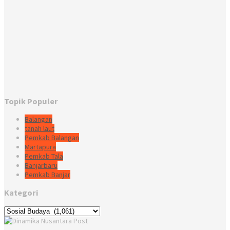
Topik Populer
Balangan
tanah laut
Pemkab Balangan
Martapura
Pemkab Tala
Banjarbaru
Pemkab Banjar
Kategori
Kategori