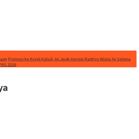
naan
Promosi ke Kejati Kalsel, Ini Jejak Inovasi Radityo Wisnu Aji Selama
PAS 2026
ya