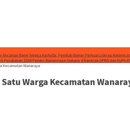
i Ancaman Banjir hingga Karhutla, Pemkab Banjar Perkuat Literasi Kebenca
AS Perubahan 2026
Pemko Banjarmasin Dukung 4 Raperda DPRD dan KUPA-P
rga Kecamatan Wanaraya
an Satu Warga Kecamatan Wanara