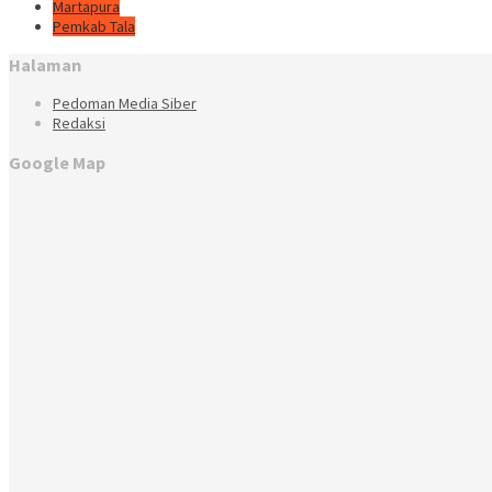
Martapura
Pemkab Tala
Halaman
Pedoman Media Siber
Redaksi
Google Map