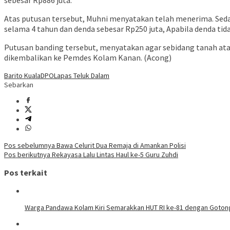
sebesar Rp886 juta.
Atas putusan tersebut, Muhni menyatakan telah menerima. Seda
selama 4 tahun dan denda sebesar Rp250 juta, Apabila denda tida
Putusan banding tersebut, menyatakan agar sebidang tanah ata
dikembalikan ke Pemdes Kolam Kanan. (Acong)
Barito Kuala
DPO
Lapas Teluk Dalam
Sebarkan
Navigasi
Pos sebelumnya
Bawa Celurit Dua Remaja di Amankan Polisi
Pos berikutnya
Rekayasa Lalu Lintas Haul ke-5 Guru Zuhdi
pos
Pos terkait
Warga Pandawa Kolam Kiri Semarakkan HUT RI ke-81 dengan Goto