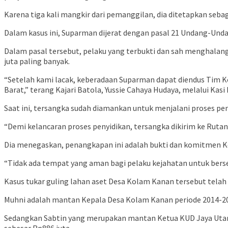
Karena tiga kali mangkir dari pemanggilan, dia ditetapkan seba
Dalam kasus ini, Suparman dijerat dengan pasal 21 Undang-Un
Dalam pasal tersebut, pelaku yang terbukti dan sah menghalangi 
juta paling banyak.
“Setelah kami lacak, keberadaan Suparman dapat diendus Tim Ko
Barat,” terang Kajari Batola, Yussie Cahaya Hudaya, melalui Ka
Saat ini, tersangka sudah diamankan untuk menjalani proses pen
“Demi kelancaran proses penyidikan, tersangka dikirim ke Rutan K
Dia menegaskan, penangkapan ini adalah bukti dan komitmen K
“Tidak ada tempat yang aman bagi pelaku kejahatan untuk ber
Kasus tukar guling lahan aset Desa Kolam Kanan tersebut telah
Muhni adalah mantan Kepala Desa Kolam Kanan periode 2014-2018.
Sedangkan Sabtin yang merupakan mantan Ketua KUD Jaya Utama,