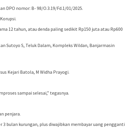
pan DPO nomor: B- 98/O.3.19/Fd.1/01/2025.
Korupsi.
ama 12 tahun, atau denda paling sedikit Rp150 juta atau Rp600
alan Sutoyo S, Teluk Dalam, Kompleks Wildan, Banjarmasin
sus Kejari Batola, M Widha Prayogi.
proses sampai selesai,” tegasnya.
an penjara.
er 3 bulan kurungan, plus diwajibkan membayar uang pengganti