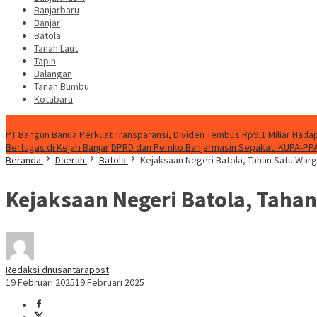
Banjarbaru
Banjar
Batola
Tanah Laut
Tapin
Balangan
Tanah Bumbu
Kotabaru
News
PT Bangun Banua Perkuat Transparansi, Dividen Tembus Rp9,1 Miliar
Hadap
Bertugas di Kejari Banjar
DPRD dan Pemko Banjarmasin Sepakati KUPA-PP
Beranda
Daerah
Batola
Kejaksaan Negeri Batola, Tahan Satu Wa
Kejaksaan Negeri Batola, Tah
Redaksi dnusantarapost
19 Februari 2025
19 Februari 2025