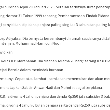
gai buronan sejak 20 Januari 2025. Setelah terbitnya surat peneta
dang Nomor 31 Tahun 1999 tentang Pemberantasan Tindak Pidana 
penyidikan, dipidana penjara paling singkat 3 tahun dan paling l
rp Adiyaksa, Dia ternyata bersembunyi di rumah saudaranya di J
si Intelijen, Mohammad Hamidun Noor.
yidikan.
elas II B Marabahan. Dia ditahan selama 20 hari,” terang Kasi Pid
ejari Batola dalam menindak buronan.
sembunyi. Cepat atau lambat, kami akan menemukan dan akan mem
 menetapkan Sabtin Anwar Hadi dan Muhni sebagai terpidana.
 Ia divonis 4 tahun penjara dan denda Rp250 juta subsider 3 bul
 divonis 4 tahun 6 bulan penjara serta denda Rp250 juta subsid