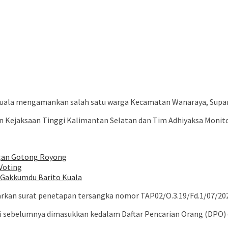
uala mengamankan salah satu warga Kecamatan Wanaraya, Suparma
ijen Kejaksaan Tinggi Kalimantan Selatan dan Tim Adhiyaksa Moni
ngan Gotong Royong
-Voting
 Gakkumdu Barito Kuala
kan surat penetapan tersangka nomor TAP02/O.3.19/Fd.1/07/2023 
 sebelumnya dimasukkan kedalam Daftar Pencarian Orang (DPO) o