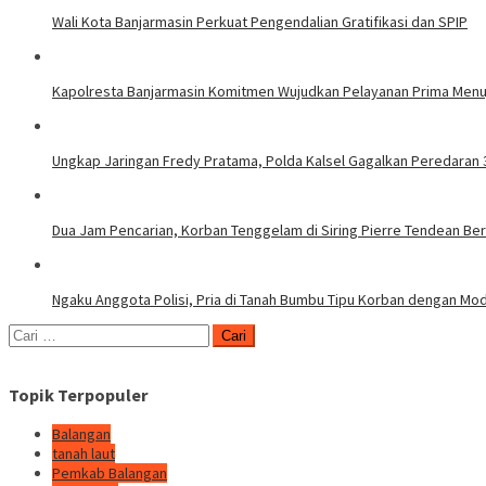
Wali Kota Banjarmasin Perkuat Pengendalian Gratifikasi dan SPIP
Kapolresta Banjarmasin Komitmen Wujudkan Pelayanan Prima Men
Ungkap Jaringan Fredy Pratama, Polda Kalsel Gagalkan Peredaran
Dua Jam Pencarian, Korban Tenggelam di Siring Pierre Tendean Ber
Ngaku Anggota Polisi, Pria di Tanah Bumbu Tipu Korban dengan M
Cari
untuk:
Topik Terpopuler
Balangan
tanah laut
Pemkab Balangan