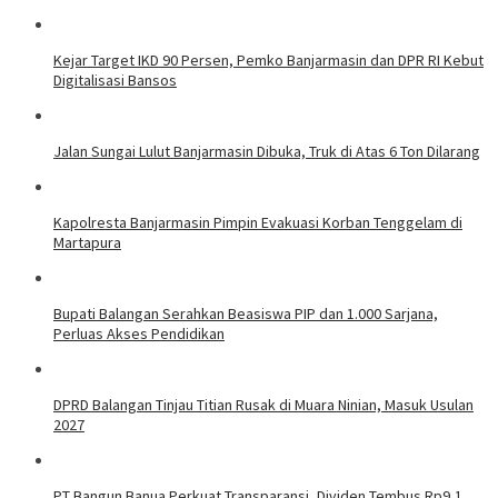
Kejar Target IKD 90 Persen, Pemko Banjarmasin dan DPR RI Kebut
Digitalisasi Bansos
Jalan Sungai Lulut Banjarmasin Dibuka, Truk di Atas 6 Ton Dilarang
Kapolresta Banjarmasin Pimpin Evakuasi Korban Tenggelam di
Martapura
Bupati Balangan Serahkan Beasiswa PIP dan 1.000 Sarjana,
Perluas Akses Pendidikan
DPRD Balangan Tinjau Titian Rusak di Muara Ninian, Masuk Usulan
2027
PT Bangun Banua Perkuat Transparansi, Dividen Tembus Rp9,1