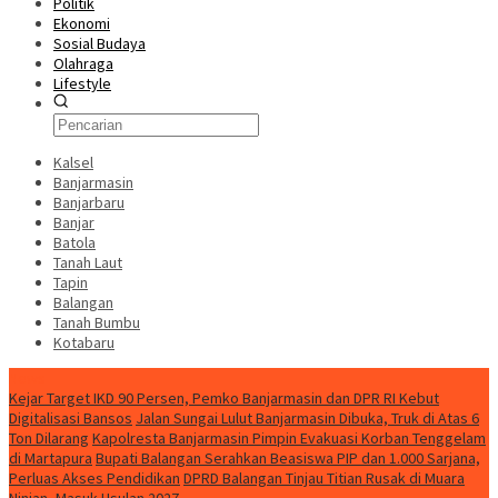
Politik
Ekonomi
Sosial Budaya
Olahraga
Lifestyle
Kalsel
Banjarmasin
Banjarbaru
Banjar
Batola
Tanah Laut
Tapin
Balangan
Tanah Bumbu
Kotabaru
News
Kejar Target IKD 90 Persen, Pemko Banjarmasin dan DPR RI Kebut
Digitalisasi Bansos
Jalan Sungai Lulut Banjarmasin Dibuka, Truk di Atas 6
Ton Dilarang
Kapolresta Banjarmasin Pimpin Evakuasi Korban Tenggelam
di Martapura
Bupati Balangan Serahkan Beasiswa PIP dan 1.000 Sarjana,
Perluas Akses Pendidikan
DPRD Balangan Tinjau Titian Rusak di Muara