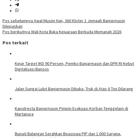
Navigasi
Pos sebelumnya
Awal Musim Haji, 360 Kloter 1 Jemaah Banjarmasin
Dilepaskan
pos
Pos berikutnya
Wali Kota Buka Kejuaraan Berkuda Memanah 2026
Pos terkait
Kejar Target IKD 90 Persen, Pemko Banjarmasin dan DPR RI Kebut
Digitalisasi Bansos
Jalan Sungai Lulut Banjarmasin Dibuka, Truk di Atas 6 Ton Dilarang
Kapolresta Banjarmasin Pimpin Evakuasi Korban Tenggelam di
Martapura
Bupati Balangan Serahkan Beasiswa PIP dan 1.000 Sarjana,