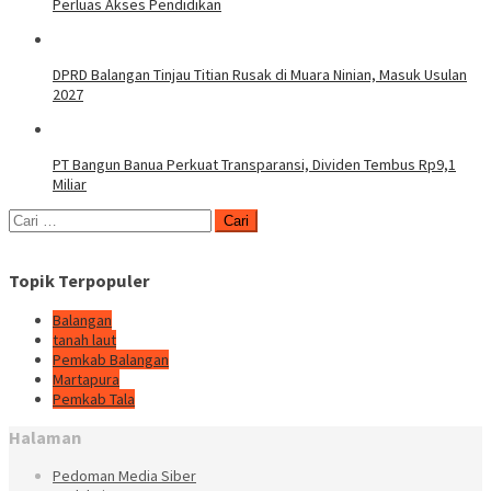
Perluas Akses Pendidikan
DPRD Balangan Tinjau Titian Rusak di Muara Ninian, Masuk Usulan
2027
PT Bangun Banua Perkuat Transparansi, Dividen Tembus Rp9,1
Miliar
Cari
untuk:
Topik Terpopuler
Balangan
tanah laut
Pemkab Balangan
Martapura
Pemkab Tala
Halaman
Pedoman Media Siber