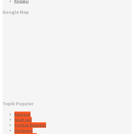
Redaksi
Google Map
Topik Populer
Balangan
tanah laut
Pemkab Balangan
Martapura