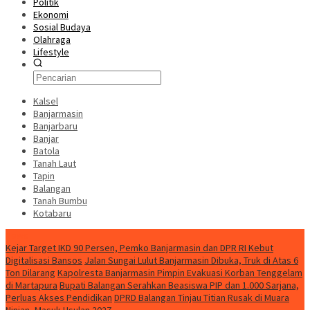
Politik
Ekonomi
Sosial Budaya
Olahraga
Lifestyle
Kalsel
Banjarmasin
Banjarbaru
Banjar
Batola
Tanah Laut
Tapin
Balangan
Tanah Bumbu
Kotabaru
News
Kejar Target IKD 90 Persen, Pemko Banjarmasin dan DPR RI Kebut
Digitalisasi Bansos
Jalan Sungai Lulut Banjarmasin Dibuka, Truk di Atas 6
Ton Dilarang
Kapolresta Banjarmasin Pimpin Evakuasi Korban Tenggelam
di Martapura
Bupati Balangan Serahkan Beasiswa PIP dan 1.000 Sarjana,
Perluas Akses Pendidikan
DPRD Balangan Tinjau Titian Rusak di Muara