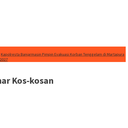
Kapolresta Banjarmasin Pimpin Evakuasi Korban Tenggelam di Martapura
 2027
mar Kos-kosan