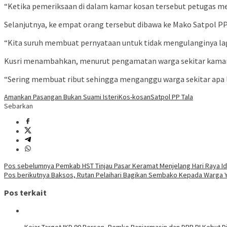
“Ketika pemeriksaan di dalam kamar kosan tersebut petugas mend
Selanjutnya, ke empat orang tersebut dibawa ke Mako Satpol PP
“Kita suruh membuat pernyataan untuk tidak mengulanginya lag
Kusri menambahkan, menurut pengamatan warga sekitar kamar
“Sering membuat ribut sehingga menganggu warga sekitar apa 
Amankan Pasangan Bukan Suami Isteri
Kos-kosan
Satpol PP Tala
Sebarkan
Navigasi
Pos sebelumnya
Pemkab HST Tinjau Pasar Keramat Menjelang Hari Raya Idul
Pos berikutnya
Baksos, Rutan Pelaihari Bagikan Sembako Kepada Warga
pos
Pos terkait
Kejar Target IKD 90 Persen, Pemko Banjarmasin dan DPR RI Kebut Di