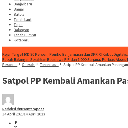
Banjarbaru
Banjar
Batola
Tanah Laut
Tapin
Balangan
Tanah Bumbu
Kotabaru
News
Kejar Target IKD 90 Persen, Pemko Banjarmasin dan DPR RI Kebut Digitalis
Bupati Balangan Serahkan Beasiswa PIP dan 1.000 Sarjana, Perluas Akses
Beranda
Daerah
Tanah Laut
Satpol PP Kembali Amankan Pasangan 
Satpol PP Kembali Amankan Pas
Redaksi dnusantarapost
14 April 2023
14 April 2023