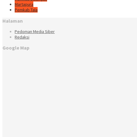
Martapura
Pemkab Tala
Halaman
Pedoman Media Siber
Redaksi
Google Map