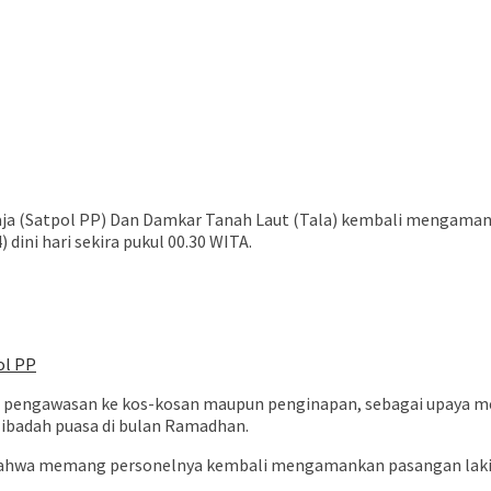
ja (Satpol PP) Dan Damkar Tanah Laut (Tala) kembali mengamank
dini hari sekira pukul 00.30 WITA.
ol PP
n pengawasan ke kos-kosan maupun penginapan, sebagai upaya m
badah puasa di bulan Ramadhan.
n bahwa memang personelnya kembali mengamankan pasangan laki 