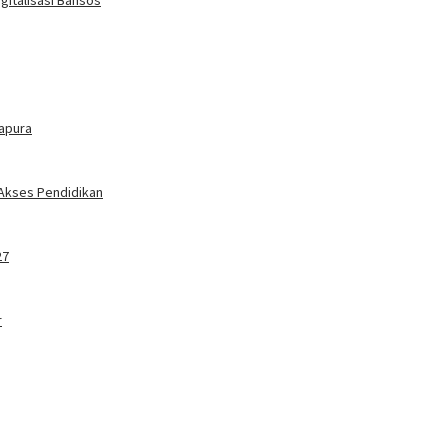
tapura
 Akses Pendidikan
27
r