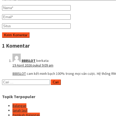
1 Komentar
888SLOT
berkata:
19 April 2026 pukul 9:09 am
888SLOT
cam kết minh bạch 100% trong mọi ván cược. Hệ thống RNG
Cari
untuk:
Topik Terpopuler
Balangan
tanah laut
Pemkab Balangan