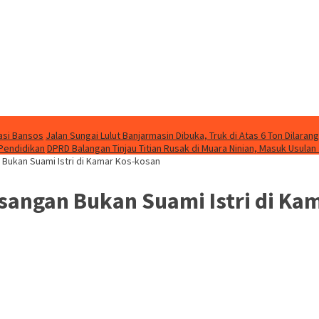
asi Bansos
Jalan Sungai Lulut Banjarmasin Dibuka, Truk di Atas 6 Ton Dilarang
 Pendidikan
DPRD Balangan Tinjau Titian Rusak di Muara Ninian, Masuk Usulan
Bukan Suami Istri di Kamar Kos-kosan
angan Bukan Suami Istri di Ka