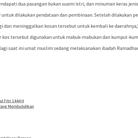
apati dua pasangan bukan suami istri, dan minuman keras jenis t
 untuk dilakukan pendataan dan pembinaan. Setelah dilakukan pe
i dan meninggalkan kosan tersebut untuk kembali ke daerahnya,” 
 kos tersebut digunakan untuk mabuk-mabukan dan kumpul-kum
lagi saat ini umat muslim sedang melaksanakan ibadah Ramadhan,
 Fitri 1444 H
 Yang Membutuhkan
gitalisasi Bansos