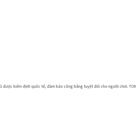
 được kiểm định quốc tế, đảm bảo công bằng tuyệt đối cho người chơi. TO