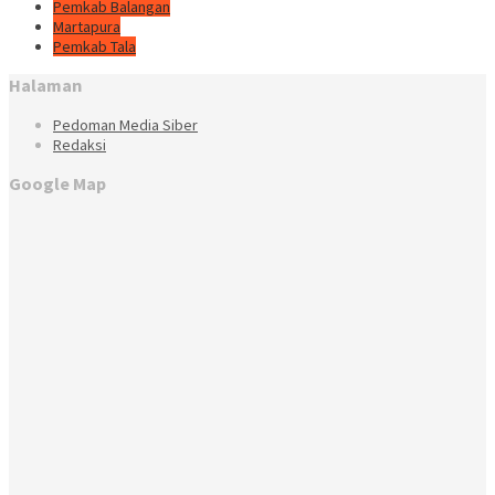
Pemkab Balangan
Martapura
Pemkab Tala
Halaman
Pedoman Media Siber
Redaksi
Google Map