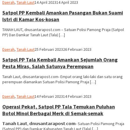
Redaksi
Daerah
,
Tanah Laut
14 April 2023
14 April 2023
dnusantarapost
Satpol PP Kembali Amankan Pasangan Bukan Suami
Istri di Kamar Kos-kosan
TANAH LAUT, dnusantarapost.com – Satuan Polisi Pamong Praja (Satpol
PP) Dan Damkar Tanah Laut (Tala) […]
Ikhsan
Daerah
,
Tanah Laut
25 Februari 2023
26 Februari 2023
Naparin
Satpol PP Tala Kembali Amankan Sejumlah Orang
Pesta Miras, Salah Satunya Perempuan
Tanah Laut, dnusantarapost.com- Empat orang laki-laki dan satu orang
perempuan diamankan Satuan Polisi Pamong Praja […]
Ikhsan
Daerah
,
Tanah Laut
14 Februari 2023
14 Februari 2023
Naparin
Operasi Pekat, Satpol PP Tala Temukan Puluhan
Botol Minol Berbagai Merk di Semak-semak
𝗧𝗮𝗻𝗮𝗵 𝗟𝗮𝘂𝘁, 𝗱𝗻𝘂𝘀𝗮𝗻𝘁𝗮𝗿𝗮𝗽𝗼𝘀𝘁.𝗰𝗼𝗺- Satuan Polisi Pamong Praja
(Satpol PP) dan Damkar Kabupaten Tanah Laut (Tala) […]