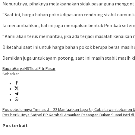
Menurutnya, pihaknya melaksanakan sidak pasar guna mengontr
“Saat ini, harga bahan pokok dipasaran cendrung stabil namun 
Ia menambahkan, hal ini juga merupakan bentuk Pemkab setem
“Kami akan terus memantau, jika ada terjadi masalah kenaikan n
Diketahui saat ini untuk harga bahan pokok berupa beras masih s
Demikian juga untuk ayam potong, saat ini masih stabil masih ki
Bupati
Harga
HST
Idul Fitri
Pasar
Sebarkan
Navigasi
Pos sebelumnya
Timnas U – 22 Manfaatkan Laga Uji Coba Lawan Lebanon 
Pos berikutnya
Satpol PP Kembali Amankan Pasangan Bukan Suami Istri d
pos
Pos terkait