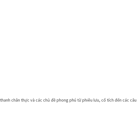
hanh chân thực và các chủ đề phong phú từ phiêu lưu, cổ tích đến các câu