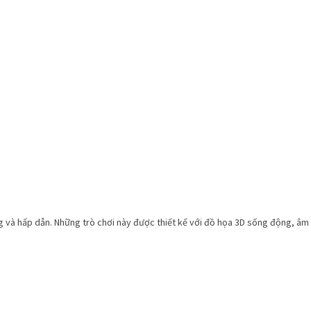
và hấp dẫn. Những trò chơi này được thiết kế với đồ họa 3D sống động, âm t