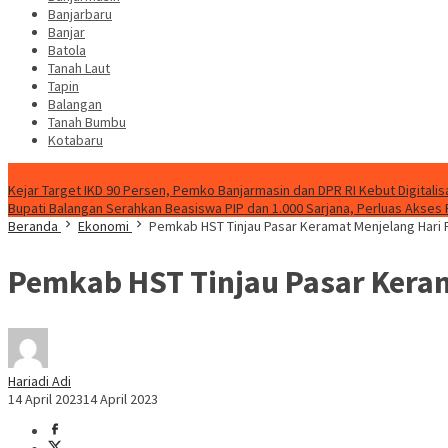
Banjarbaru
Banjar
Batola
Tanah Laut
Tapin
Balangan
Tanah Bumbu
Kotabaru
News
Kejar Target IKD 90 Persen, Pemko Banjarmasin dan DPR RI Kebut Digitalis
Bupati Balangan Serahkan Beasiswa PIP dan 1.000 Sarjana, Perluas Akses
Beranda
Ekonomi
Pemkab HST Tinjau Pasar Keramat Menjelang Hari Ra
Pemkab HST Tinjau Pasar Kerama
Hariadi Adi
14 April 2023
14 April 2023