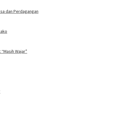
Jasa dan Perdagangan
bako
t “Masih Wajar”
r