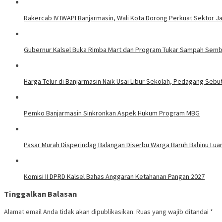
Rakercab IV IWAPI Banjarmasin, Wali Kota Dorong Perkuat Sektor 
Gubernur Kalsel Buka Rimba Mart dan Program Tukar Sampah Sem
Harga Telur di Banjarmasin Naik Usai Libur Sekolah, Pedagang Sebu
Pemko Banjarmasin Sinkronkan Aspek Hukum Program MBG
Pasar Murah Disperindag Balangan Diserbu Warga Baruh Bahinu Lua
Komisi II DPRD Kalsel Bahas Anggaran Ketahanan Pangan 2027
Tinggalkan Balasan
Alamat email Anda tidak akan dipublikasikan.
Ruas yang wajib ditandai
*