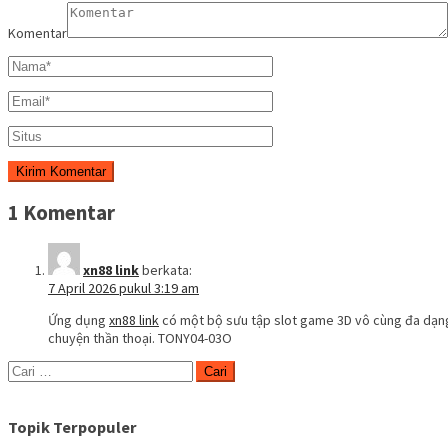
Komentar
1 Komentar
xn88 link
berkata:
7 April 2026 pukul 3:19 am
Ứng dụng
xn88 link
có một bộ sưu tập slot game 3D vô cùng đa dạng 
chuyện thần thoại. TONY04-03O
Cari
untuk:
Topik Terpopuler