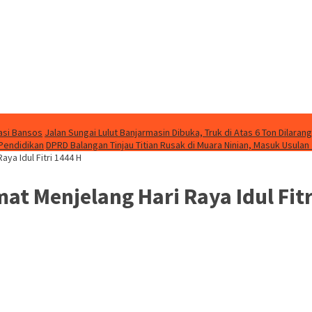
asi Bansos
Jalan Sungai Lulut Banjarmasin Dibuka, Truk di Atas 6 Ton Dilarang
 Pendidikan
DPRD Balangan Tinjau Titian Rusak di Muara Ninian, Masuk Usulan
ya Idul Fitri 1444 H
t Menjelang Hari Raya Idul Fitr