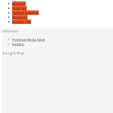
Balangan
tanah laut
Pemkab Balangan
Martapura
Pemkab Tala
Halaman
Pedoman Media Siber
Redaksi
Google Map