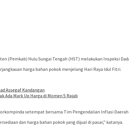
en (Pemkab) Hulu Sungai Tengah (HST) melakukan Inspeksi Dadaka
rjangkauan harga bahan pokok menjelang Hari Raya Idul Fitri.
mad Assegaf Kandangan
dak Ada Mark Up Harga di Momen 5 Rajab
k Forkompinda setempat bersama Tim Pengendalian Inflasi Daerah 
ediaan dan harga bahan pokok yang dijual di pasar,” katanya.