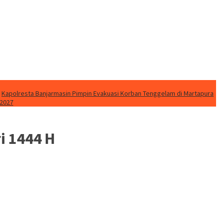
Kapolresta Banjarmasin Pimpin Evakuasi Korban Tenggelam di Martapura
 2027
i 1444 H