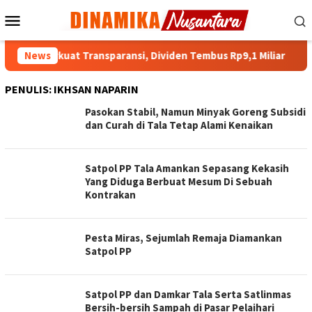
Loncat
Menu
ke
Mobile
konten
anua Perkuat Transparansi, Dividen Tembus Rp9,1 Miliar
News
PENULIS:
IKHSAN NAPARIN
Pasokan Stabil, Namun Minyak Goreng Subsidi
dan Curah di Tala Tetap Alami Kenaikan
Satpol PP Tala Amankan Sepasang Kekasih
Yang Diduga Berbuat Mesum Di Sebuah
Kontrakan
Pesta Miras, Sejumlah Remaja Diamankan
Satpol PP
Satpol PP dan Damkar Tala Serta Satlinmas
Bersih-bersih Sampah di Pasar Pelaihari