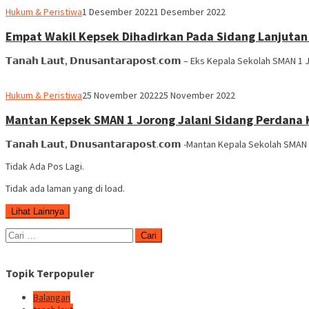
Ben
Hukum & Peristiwa
1 Desember 2022
1 Desember 2022
Hamid
Empat Wakil Kepsek Dihadirkan Pada Sidang Lanjutan
𝗧𝗮𝗻𝗮𝗵 𝗟𝗮𝘂𝘁, 𝗗𝗻𝘂𝘀𝗮𝗻𝘁𝗮𝗿𝗮𝗽𝗼𝘀𝘁.𝗰𝗼𝗺 – Eks Kepala Sekolah SMAN
Ben
Hukum & Peristiwa
25 November 2022
25 November 2022
Hamid
Mantan Kepsek SMAN 1 Jorong Jalani Sidang Perdana 
𝗧𝗮𝗻𝗮𝗵 𝗟𝗮𝘂𝘁, 𝗗𝗻𝘂𝘀𝗮𝗻𝘁𝗮𝗿𝗮𝗽𝗼𝘀𝘁.𝗰𝗼𝗺 -Mantan Kepala Sekola
Tidak Ada Pos Lagi.
Tidak ada laman yang di load.
Lihat Lainnya
Cari
untuk:
Topik Terpopuler
Balangan