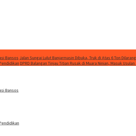
asi Bansos
Jalan Sungai Lulut Banjarmasin Dibuka, Truk di Atas 6 Ton Dilarang
 Pendidikan
DPRD Balangan Tinjau Titian Rusak di Muara Ninian, Masuk Usulan
asi Bansos
 Pendidikan