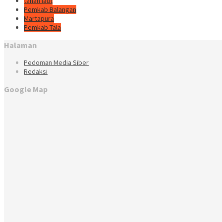
tanah laut
Pemkab Balangan
Martapura
Pemkab Tala
Halaman
Pedoman Media Siber
Redaksi
Google Map