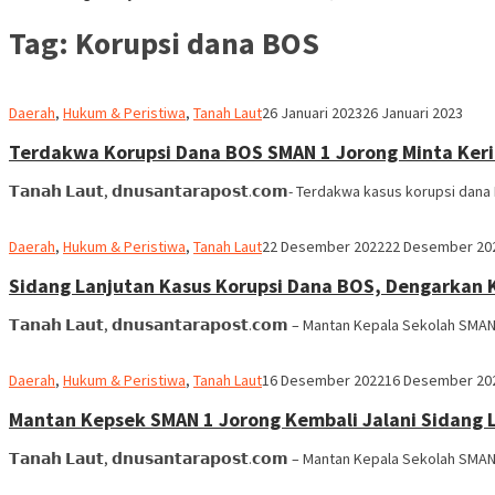
Tag:
Korupsi dana BOS
Ben
Daerah
,
Hukum & Peristiwa
,
Tanah Laut
26 Januari 2023
26 Januari 2023
Hamid
Terdakwa Korupsi Dana BOS SMAN 1 Jorong Minta Ke
𝗧𝗮𝗻𝗮𝗵 𝗟𝗮𝘂𝘁, 𝗱𝗻𝘂𝘀𝗮𝗻𝘁𝗮𝗿𝗮𝗽𝗼𝘀𝘁.𝗰𝗼𝗺- Terdakwa kasus korup
Ben
Daerah
,
Hukum & Peristiwa
,
Tanah Laut
22 Desember 2022
22 Desember 20
Hamid
Sidang Lanjutan Kasus Korupsi Dana BOS, Dengarkan
𝗧𝗮𝗻𝗮𝗵 𝗟𝗮𝘂𝘁, 𝗱𝗻𝘂𝘀𝗮𝗻𝘁𝗮𝗿𝗮𝗽𝗼𝘀𝘁.𝗰𝗼𝗺 – Mantan Kepala Sekolah
Ben
Daerah
,
Hukum & Peristiwa
,
Tanah Laut
16 Desember 2022
16 Desember 20
Hamid
Mantan Kepsek SMAN 1 Jorong Kembali Jalani Sidang 
𝗧𝗮𝗻𝗮𝗵 𝗟𝗮𝘂𝘁, 𝗱𝗻𝘂𝘀𝗮𝗻𝘁𝗮𝗿𝗮𝗽𝗼𝘀𝘁.𝗰𝗼𝗺 – Mantan Kepala Sekolah