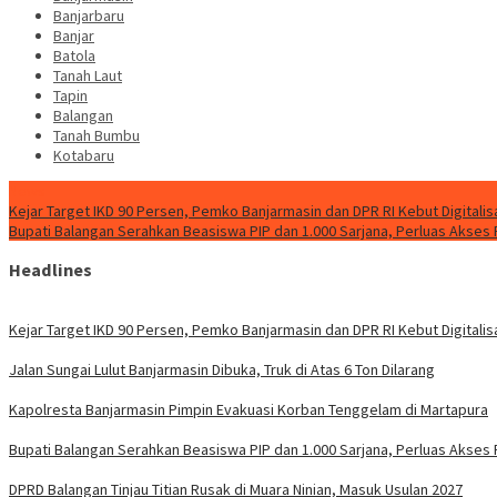
Banjarbaru
Banjar
Batola
Tanah Laut
Tapin
Balangan
Tanah Bumbu
Kotabaru
News
Kejar Target IKD 90 Persen, Pemko Banjarmasin dan DPR RI Kebut Digitalis
Bupati Balangan Serahkan Beasiswa PIP dan 1.000 Sarjana, Perluas Akses
Headlines
Kejar Target IKD 90 Persen, Pemko Banjarmasin dan DPR RI Kebut Digitalis
Jalan Sungai Lulut Banjarmasin Dibuka, Truk di Atas 6 Ton Dilarang
Kapolresta Banjarmasin Pimpin Evakuasi Korban Tenggelam di Martapura
Bupati Balangan Serahkan Beasiswa PIP dan 1.000 Sarjana, Perluas Akses
DPRD Balangan Tinjau Titian Rusak di Muara Ninian, Masuk Usulan 2027