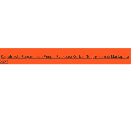
Kapolresta Banjarmasin Pimpin Evakuasi Korban Tenggelam di Martapura
 2027