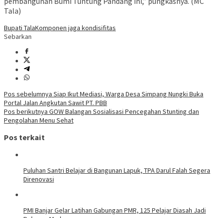
pembangunan Bumi Tuntung Pandang ini,” pungkasnya. (MC
Tala)
Bupati Tala
Komponen jaga kondisifitas
Sebarkan
Navigasi
Pos sebelumnya
Siap Ikut Mediasi, Warga Desa Simpang Nungki Buka
Portal Jalan Angkutan Sawit PT. PBB
pos
Pos berikutnya
GOW Balangan Sosialisasi Pencegahan Stunting dan
Pengolahan Menu Sehat
Pos terkait
Puluhan Santri Belajar di Bangunan Lapuk, TPA Darul Falah Segera
Direnovasi
PMI Banjar Gelar Latihan Gabungan PMR, 125 Pelajar Diasah Jadi