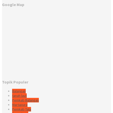
Google Map
Topik Populer
Balangan
tanah laut
Pemkab Balangan
Martapura
Pemkab Tala