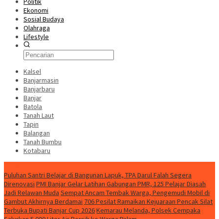
Politik
Ekonomi
Sosial Budaya
Olahraga
Lifestyle
Kalsel
Banjarmasin
Banjarbaru
Banjar
Batola
Tanah Laut
Tapin
Balangan
Tanah Bumbu
Kotabaru
News
Puluhan Santri Belajar di Bangunan Lapuk, TPA Darul Falah Segera
Direnovasi
PMI Banjar Gelar Latihan Gabungan PMR, 125 Pelajar Diasah
Jadi Relawan Muda
Sempat Ancam Tembak Warga, Pengemudi Mobil di
Gambut Akhirnya Berdamai
706 Pesilat Ramaikan Kejuaraan Pencak Silat
Terbuka Bupati Banjar Cup 2026
Kemarau Melanda, Polsek Cempaka