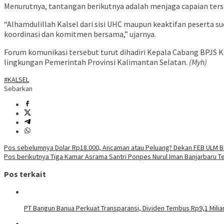
Menurutnya, tantangan berikutnya adalah menjaga capaian ters
“Alhamdulillah Kalsel dari sisi UHC maupun keaktifan peserta s
koordinasi dan komitmen bersama,” ujarnya.
Forum komunikasi tersebut turut dihadiri Kepala Cabang BPJS 
lingkungan Pemerintah Provinsi Kalimantan Selatan.
(Myh)
#KALSEL
Sebarkan
Navigasi
Pos sebelumnya
Dolar Rp18.000, Ancaman atau Peluang? Dekan FEB ULM 
Pos berikutnya
Tiga Kamar Asrama Santri Ponpes Nurul Iman Banjarbaru Te
pos
Pos terkait
PT Bangun Banua Perkuat Transparansi, Dividen Tembus Rp9,1 Milia