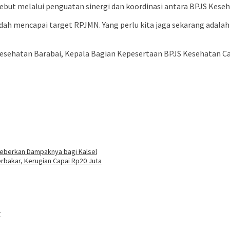
ebut melalui penguatan sinergi dan koordinasi antara BPJS Kese
udah mencapai target RPJMN. Yang perlu kita jaga sekarang adala
Kesehatan Barabai, Kepala Bagian Kepesertaan BPJS Kesehatan Ca
Beberkan Dampaknya bagi Kalsel
rbakar, Kerugian Capai Rp20 Juta
r