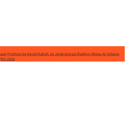
naan
Promosi ke Kejati Kalsel, Ini Jejak Inovasi Radityo Wisnu Aji Selama
PAS 2026