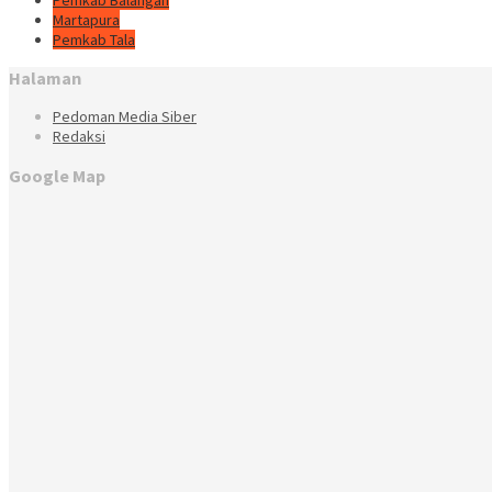
Martapura
Pemkab Tala
Halaman
Pedoman Media Siber
Redaksi
Google Map