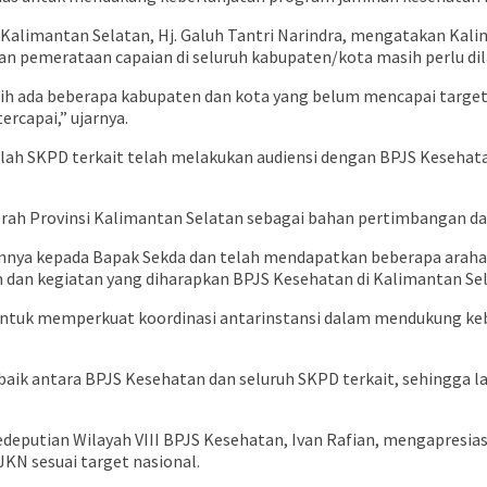
Kalimantan Selatan, Hj. Galuh Tantri Narindra, mengatakan Kali
an pemerataan capaian di seluruh kabupaten/kota masih perlu di
h ada beberapa kabupaten dan kota yang belum mencapai target y
rcapai,” ujarnya.
ah SKPD terkait telah melakukan audiensi dengan BPJS Kesehat
aerah Provinsi Kalimantan Selatan sebagai bahan pertimbangan d
rkannya kepada Bapak Sekda dan telah mendapatkan beberapa arah
 dan kegiatan yang diharapkan BPJS Kesehatan di Kalimantan Sel
 untuk memperkuat koordinasi antarinstansi dalam mendukung ke
 baik antara BPJS Kesehatan dan seluruh SKPD terkait, sehingga
deputian Wilayah VIII BPJS Kesehatan, Ivan Rafian, mengapresia
JKN sesuai target nasional.