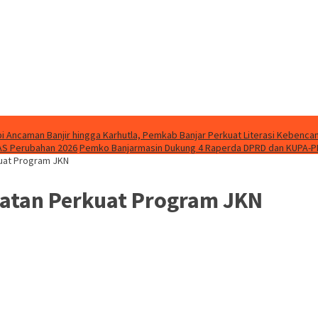
i Ancaman Banjir hingga Karhutla, Pemkab Banjar Perkuat Literasi Kebenca
AS Perubahan 2026
Pemko Banjarmasin Dukung 4 Raperda DPRD dan KUPA-P
uat Program JKN
hatan Perkuat Program JKN