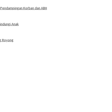
at Pendampingan Korban dan ABH
indungi Anak
ng Royong