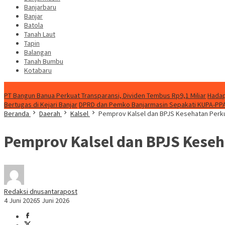
Banjarbaru
Banjar
Batola
Tanah Laut
Tapin
Balangan
Tanah Bumbu
Kotabaru
News
PT Bangun Banua Perkuat Transparansi, Dividen Tembus Rp9,1 Miliar
Hadap
Bertugas di Kejari Banjar
DPRD dan Pemko Banjarmasin Sepakati KUPA-PP
Beranda
Daerah
Kalsel
Pemprov Kalsel dan BPJS Kesehatan Perk
Pemprov Kalsel dan BPJS Kese
Redaksi dnusantarapost
4 Juni 2026
5 Juni 2026