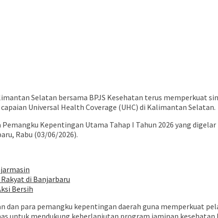
limantan Selatan bersama BPJS Kesehatan terus memperkuat sin
apaian Universal Health Coverage (UHC) di Kalimantan Selatan.
emangku Kepentingan Utama Tahap I Tahun 2026 yang digelar BP
aru, Rabu (03/06/2026).
njarmasin
Rakyat di Banjarbaru
ksi Bersih
an dan para pemangku kepentingan daerah guna memperkuat pela
ahas untuk mendukung keberlanjutan program jaminan kesehatan 