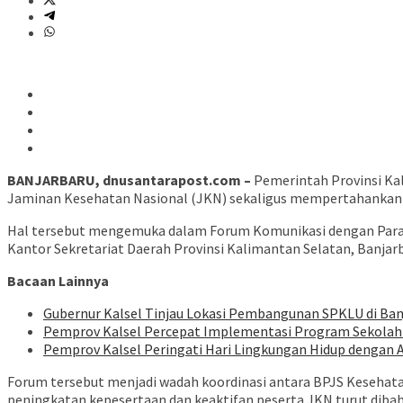
BANJARBARU, dnusantarapost.com –
Pemerintah Provinsi Ka
Jaminan Kesehatan Nasional (JKN) sekaligus mempertahankan c
Hal tersebut mengemuka dalam Forum Komunikasi dengan Para P
Kantor Sekretariat Daerah Provinsi Kalimantan Selatan, Banjarb
Bacaan Lainnya
Gubernur Kalsel Tinjau Lokasi Pembangunan SPKLU di Ba
Pemprov Kalsel Percepat Implementasi Program Sekolah 
Pemprov Kalsel Peringati Hari Lingkungan Hidup dengan A
Forum tersebut menjadi wadah koordinasi antara BPJS Kesehat
peningkatan kepesertaan dan keaktifan peserta JKN turut dib