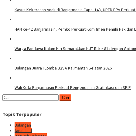
Kasus Kekerasan Anak di Banjarmasin Capai 143, UPTD PPA Perku
HAN ke-42 Banjarmasin, Pemko Perkuat Komitmen Penuhi Hak dan L
Warga Pandawa Kolam Kiri Semarakkan HUT RI ke-81 dengan Goto
Balangan Juara I Lomba B2SA Kalimantan Selatan 2026
Wali Kota Banjarmasin Perkuat Pengendalian Gratifikasi dan SPIP
Cari
untuk:
Topik Terpopuler
Balangan
tanah laut
Pemkab Balangan