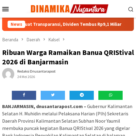
Loncat
Menu
ke
Mobile
konten
Perkuat Transparansi, Dividen Tembus Rp9,1 Miliar
News
Hadap
Beranda
Daerah
Kalsel
Ribuan Warga Ramaikan Banua QRIStival
2026 di Banjarmasin
Redaksi Dnusantarapost
24 Mei 2026
BANJARMASIN, dnusantarapost.com –
Gubernur Kalimantan
Selatan H. Muhidin melalui Pelaksana Harian (Plh) Sekretaris
Daerah Provinsi Kalimantan Selatan Subhan Noor Yaumil
membuka puncak kegiatan Banua QRIStival 2026 yang digelar
Bank Indonesia Perwakilan Kalimantan Selatan di halaman