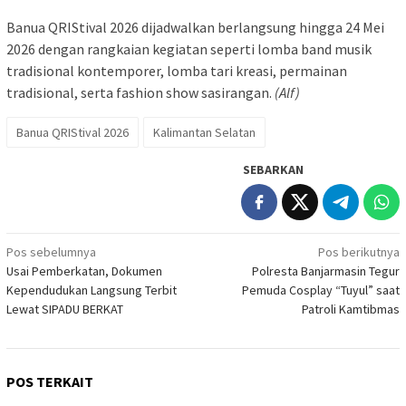
Banua QRIStival 2026 dijadwalkan berlangsung hingga 24 Mei
2026 dengan rangkaian kegiatan seperti lomba band musik
tradisional kontemporer, lomba tari kreasi, permainan
tradisional, serta fashion show sasirangan.
(Alf)
Banua QRIStival 2026
Kalimantan Selatan
SEBARKAN
Navigasi
Pos sebelumnya
Pos berikutnya
Usai Pemberkatan, Dokumen
Polresta Banjarmasin Tegur
pos
Kependudukan Langsung Terbit
Pemuda Cosplay “Tuyul” saat
Lewat SIPADU BERKAT
Patroli Kamtibmas
POS TERKAIT