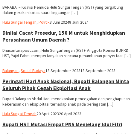
BARABAI – Koalisi Pemuda Hulu Sungai Tengah (HST) yang tergabung
dalam gerakan kotak suara lingkungan […]
Hariadi
Hulu Sungai Tengah
,
Politik
8 Juni 2024
8 Juni 2024
Adi
Dinilai Cacat Prosedur, 150 M untuk Menghidupkan
Perusahaan Umum Daerah ?
Dnusantarapost.com, Hulu SungaiTengah (HST)- Anggota Komisi II DPRD
HST, Yajid Fahmi mempertanyakan rencana penambahan penyertaan […]
Abdul
Balangan
,
Sosial Budaya
18 September 2023
18 September 2023
Hamid
Peringati Hari Anak Nasional, Bupati Balangan Minta
Seluruh Pihak Cegah Ekploitasi Anak
Bupati Balangan Abdul Hadi menekankan pencegahan dan penghapusan
kekerasan dan eksploitasi terhadap anak pada peringatan […]
Hariadi
Hulu Sungai Tengah
20 April 2023
20 April 2023
Adi
Bupati HST Mutasi Empat PNS Menjelang Idul Fitri