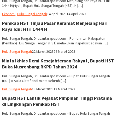
Hulu Sungai Tengah, Dnusantarapost.com-Menjelang hari raya Idul Fitri
1444 Hijriyah, Bupati Hulu Sungai Tengah (HST), H […]
Hariadi
Ekonomi
,
Hulu Sungai Tengah
14 April 2023
14 April 2023
Adi
Pemkab HST Tinjau Pasar Keramat Menjelang Hari
Raya Idul Fitri 1444 H
Hulu Sungai Tengah, Dnusantarapost.com – Pemerintah Kabupaten
(Pemkab) Hulu Sungai Tengah (HST) melakukan Inspeksi Dadakan […]
Hariadi
Hulu Sungai Tengah
22 Maret 2023
22 Maret 2023
Adi
Minta Ikhlas Demi Kesejahteraan Rakyat, Bupati HST
Buka Musrenbang RKPD Tahun 2024
Hulu Sungai Tengah, Dnusantarapost.com – Bupati Hulu Sungai Tengah
(HST) H Aulia Oktafiandi minta seluruh […]
Hariadi
Hulu Sungai Tengah
13 Maret 2023
13 Maret 2023
Adi
Bupati HST Lantik Pejabat Pimpinan Tinggi Pratama
di Lingkungan Pemkab HST
Hulu Sungai Tengah, Dnusantarapost.com – Bupati Hulu Sungai Tengah