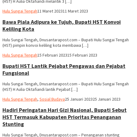
(HST) H Aulia Oktafiandi melantik 3 […]
Hariadi
Hulu Sungai Tengah
11 Maret 2023
11 Maret 2023
Adi
Bawa Piala Adipura ke Tujuh, Bupati HST Konvoi
Keliling Kota
Hulu Sungai Tengah, Dnusantarapost.com – Bupati Hulu Sungai Tengah
(HST) pimpin konvoi keliling kota membawa […]
Hariadi
Hulu Sungai Tengah
15 Februari 2023
15 Februari 2023
Adi
Bupati HST Lantik Pejabat Pengawas dan Pejabat
Fungsional
Hulu Sungai Tengah, Dnusantarapost.com – Bupati Hulu Sungai Tengah
(HST) H Aulia Oktafiandi lantik Pejabat […]
Hariadi
Hulu Sungai Tengah
,
Sosial Budaya
25 Januari 2023
25 Januari 2023
Adi
Hadiri Peringatan Hari Gizi Nasional, Bupati Sebut
HST Termasuk Kabupaten Prioritas Penanganan
Stunting
Hulu Sungai Tengah, Dnusantarapost.com – Penanganan stunting