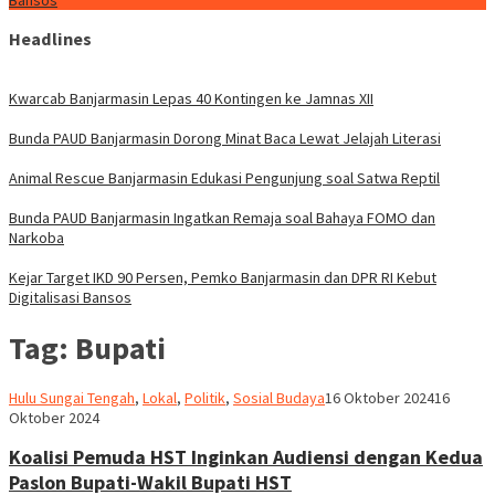
Bansos
Headlines
Kwarcab Banjarmasin Lepas 40 Kontingen ke Jamnas XII
Bunda PAUD Banjarmasin Dorong Minat Baca Lewat Jelajah Literasi
Animal Rescue Banjarmasin Edukasi Pengunjung soal Satwa Reptil
Bunda PAUD Banjarmasin Ingatkan Remaja soal Bahaya FOMO dan
Narkoba
Kejar Target IKD 90 Persen, Pemko Banjarmasin dan DPR RI Kebut
Digitalisasi Bansos
Tag:
Bupati
Hariadi
Hulu Sungai Tengah
,
Lokal
,
Politik
,
Sosial Budaya
16 Oktober 2024
16
Adi
Oktober 2024
Koalisi Pemuda HST Inginkan Audiensi dengan Kedua
Paslon Bupati-Wakil Bupati HST