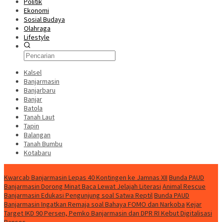
Politik
Ekonomi
Sosial Budaya
Olahraga
Lifestyle
Kalsel
Banjarmasin
Banjarbaru
Banjar
Batola
Tanah Laut
Tapin
Balangan
Tanah Bumbu
Kotabaru
News
Kwarcab Banjarmasin Lepas 40 Kontingen ke Jamnas XII
Bunda PAUD
Banjarmasin Dorong Minat Baca Lewat Jelajah Literasi
Animal Rescue
Banjarmasin Edukasi Pengunjung soal Satwa Reptil
Bunda PAUD
Banjarmasin Ingatkan Remaja soal Bahaya FOMO dan Narkoba
Kejar
Target IKD 90 Persen, Pemko Banjarmasin dan DPR RI Kebut Digitalisasi