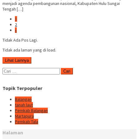
menjadi agenda pembangunan nasional, Kabupaten Hulu Sungai
Tengah […]
1
2
»
Tidak Ada Pos Lagi.
Tidak ada laman yang di load.
Lihat Lainnya
Cari
untuk:
Topik Terpopuler
Balangan
tanah laut
Pemkab Balangan
Martapura
Pemkab Tala
Halaman