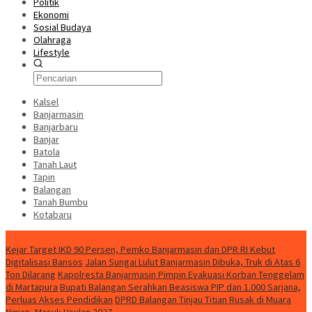
Politik
Ekonomi
Sosial Budaya
Olahraga
Lifestyle
Kalsel
Banjarmasin
Banjarbaru
Banjar
Batola
Tanah Laut
Tapin
Balangan
Tanah Bumbu
Kotabaru
News
Kejar Target IKD 90 Persen, Pemko Banjarmasin dan DPR RI Kebut
Digitalisasi Bansos
Jalan Sungai Lulut Banjarmasin Dibuka, Truk di Atas 6
Ton Dilarang
Kapolresta Banjarmasin Pimpin Evakuasi Korban Tenggelam
di Martapura
Bupati Balangan Serahkan Beasiswa PIP dan 1.000 Sarjana,
Perluas Akses Pendidikan
DPRD Balangan Tinjau Titian Rusak di Muara