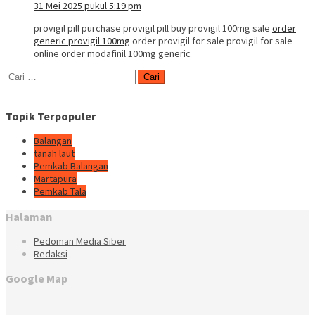
31 Mei 2025 pukul 5:19 pm
provigil pill purchase provigil pill buy provigil 100mg sale
order
generic provigil 100mg
order provigil for sale provigil for sale
online order modafinil 100mg generic
Cari
untuk:
Topik Terpopuler
Balangan
tanah laut
Pemkab Balangan
Martapura
Pemkab Tala
Halaman
Pedoman Media Siber
Redaksi
Google Map