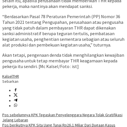
Selain itu, apabila perusahaan tidak memberikan THR kepada
pekerja, maka nantinya akan mendapat sanksi.
“Berdasarkan Pasal 78 Peraturan Pemerintah (PP) Nomor 36
Tahun 2021 tentang Pengupahan, perusahaan atau pengusaha
yang tidak patuh dalam pembayaran THR dapat dikenakan
sanksi administratif berupa teguran tertulis, pembatasan
kegiatan usaha, penghentian sementara sebagian atau seluruh
alat produksi dan pembekuan kegiatan usaha,” tuturnya.
Akan tetapi, pengenaan denda tidak menghilangkan kewajiban
pengusaha untuk tetap membayar THR keagamaan kepada
pekerja itu sendiri. [Mc Kalsel/Foto : ist]
Kalsel
THR
Sebarkan
Navigasi
Pos sebelumnya
KPK Tegaskan Penyelenggara Negara Tolak Gratifikasi
Jelang Lebaran
pos
Pos berikutnya
KPK Sita Uang Tunai Rp26,1 Miliar Dari Dugaan Kasus