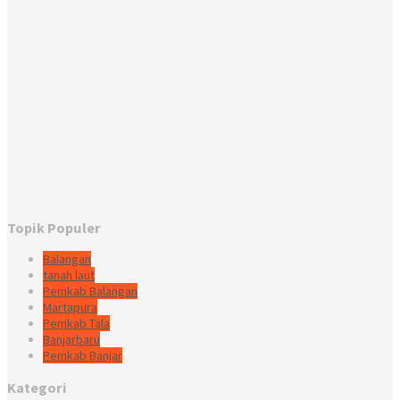
Topik Populer
Balangan
tanah laut
Pemkab Balangan
Martapura
Pemkab Tala
Banjarbaru
Pemkab Banjar
Kategori