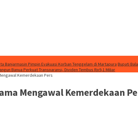
ta Banjarmasin Pimpin Evakuasi Korban Tenggelam di Martapura
Bupati Bal
angun Banua Perkuat Transparansi, Dividen Tembus Rp9,1 Miliar
a Mengawal Kemerdekaan Pers
ersama Mengawal Kemerdekaan Pe