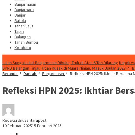
Banjarmasin
Banjarbaru
Banjar
Batola
Tanah Laut
Tapin
Balangan
Tanah Bumbu
Kotabaru
News
Jalan Sungai Lulut Banjarmasin Dibuka, Truk di Atas 6 Ton Dilarang
Kapolres
DPRD Balangan Tinjau Titian Rusak di Muara Ninian, Masuk Usulan 2027
PT B
Beranda
Daerah
Banjarmasin
Refleksi HPN 2025: Ikhtiar Bersam
Refleksi HPN 2025: Ikhtiar B
Redaksi dnusantarapost
10 Februari 2025
15 Februari 2025