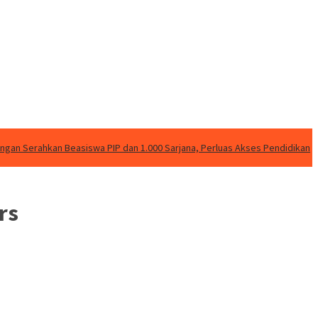
angan Serahkan Beasiswa PIP dan 1.000 Sarjana, Perluas Akses Pendidikan
rs