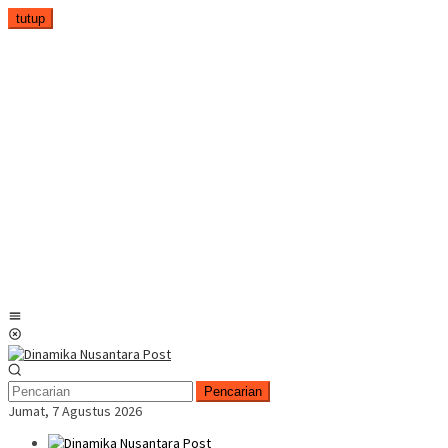
Loncat
tutup
ke
konten
Menu
Mobile
Pencarian
Jumat, 7 Agustus 2026