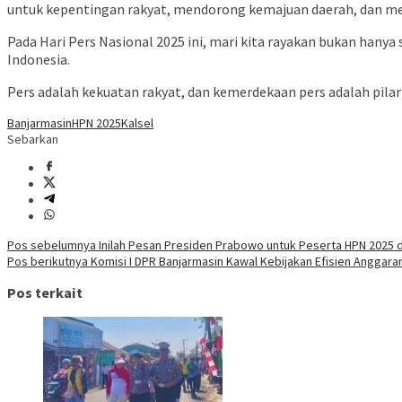
untuk kepentingan rakyat, mendorong kemajuan daerah, dan m
Pada Hari Pers Nasional 2025 ini, mari kita rayakan bukan han
Indonesia.
Pers adalah kekuatan rakyat, dan kemerdekaan pers adalah pila
Banjarmasin
HPN 2025
Kalsel
Sebarkan
Navigasi
Pos sebelumnya
Inilah Pesan Presiden Prabowo untuk Peserta HPN 2025 d
Pos berikutnya
Komisi I DPR Banjarmasin Kawal Kebijakan Efisien Anggara
pos
Pos terkait