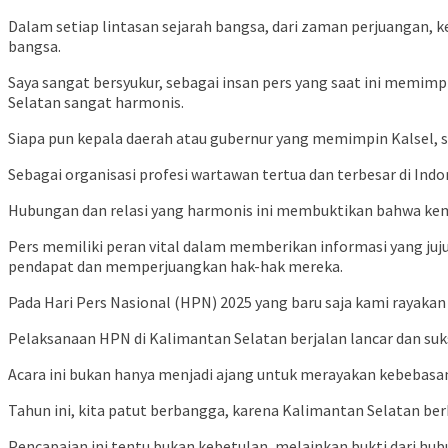
Dalam setiap lintasan sejarah bangsa, dari zaman perjuangan,
bangsa.
Saya sangat bersyukur, sebagai insan pers yang saat ini memi
Selatan sangat harmonis.
Siapa pun kepala daerah atau gubernur yang memimpin Kalsel, se
Sebagai organisasi profesi wartawan tertua dan terbesar di Indo
Hubungan dan relasi yang harmonis ini membuktikan bahwa keme
Pers memiliki peran vital dalam memberikan informasi yang ju
pendapat dan memperjuangkan hak-hak mereka.
Pada Hari Pers Nasional (HPN) 2025 yang baru saja kami rayakan 
Pelaksanaan HPN di Kalimantan Selatan berjalan lancar dan suks
Acara ini bukan hanya menjadi ajang untuk merayakan kebebasan
Tahun ini, kita patut berbangga, karena Kalimantan Selatan ber
Pencapaian ini tentu bukan kebetulan, melainkan bukti dari hu