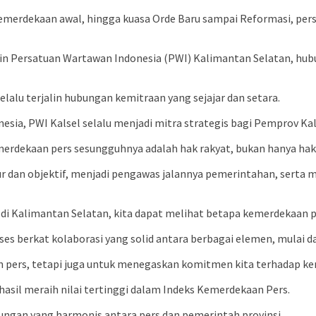
 kemerdekaan awal, hingga kuasa Orde Baru sampai Reformasi, p
mpin Persatuan Wartawan Indonesia (PWI) Kalimantan Selatan, hu
lalu terjalin hubungan kemitraan yang sejajar dan setara.
nesia, PWI Kalsel selalu menjadi mitra strategis bagi Pemprov Ka
rdekaan pers sesungguhnya adalah hak rakyat, bukan hanya hak 
jur dan objektif, menjadi pengawas jalannya pemerintahan, sert
di Kalimantan Selatan, kita dapat melihat betapa kemerdekaan per
es berkat kolaborasi yang solid antara berbagai elemen, mulai d
 pers, tetapi juga untuk menegaskan komitmen kita terhadap kem
hasil meraih nilai tertinggi dalam Indeks Kemerdekaan Pers.
bungan yang harmonis antara pers dan pemerintah provinsi.