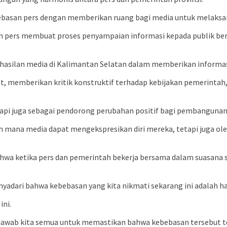
ebasan pers dengan memberikan ruang bagi media untuk melaksa
an pers membuat proses penyampaian informasi kepada publik berj
rhasilan media di Kalimantan Selatan dalam memberikan informa
at, memberikan kritik konstruktif terhadap kebijakan pemerintah
etapi juga sebagai pendorong perubahan positif bagi pembangunan
auh mana media dapat mengekspresikan diri mereka, tetapi juga 
ahwa ketika pers dan pemerintah bekerja bersama dalam suasana 
yadari bahwa kebebasan yang kita nikmati sekarang ini adalah has
ini.
 jawab kita semua untuk memastikan bahwa kebebasan tersebut te