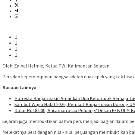
Oleh: Zainal Helmie, Ketua PWI Kalimantan Selatan
Pers dan kepemimpinan bangsa adalah dua aspek yang tak bisa 
Bacaan Lainnya
Polresta Banjarmasin Amankan Dua Kelompok Remaja Ta
Sambut Wajib Halal 2026, Pemkot Banjarmasin Dorong UM
Dolar Rp18.000, Ancaman atau Peluang? Dekan FEB ULM B
Sejarah juga membuktikan bahwa pers menjadi bagian dalam pe
Melekatnya pers dengan nilai-nilai perjuangan membuktikan bah