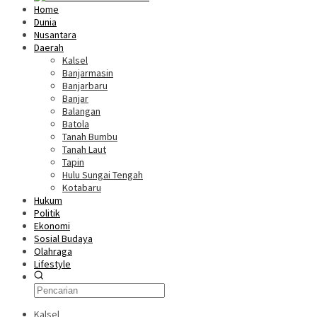
Home
Dunia
Nusantara
Daerah
Kalsel
Banjarmasin
Banjarbaru
Banjar
Balangan
Batola
Tanah Bumbu
Tanah Laut
Tapin
Hulu Sungai Tengah
Kotabaru
Hukum
Politik
Ekonomi
Sosial Budaya
Olahraga
Lifestyle
Kalsel