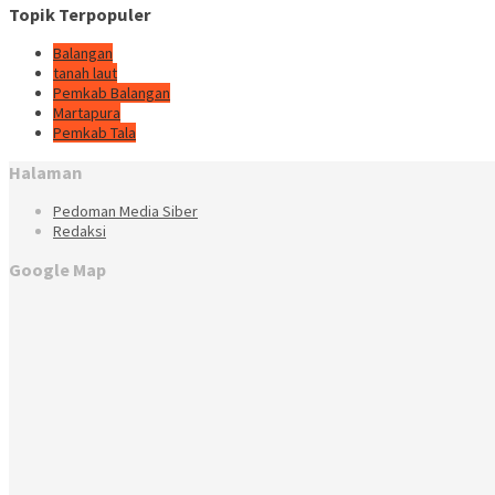
Topik Terpopuler
Balangan
tanah laut
Pemkab Balangan
Martapura
Pemkab Tala
Halaman
Pedoman Media Siber
Redaksi
Google Map