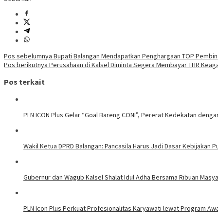
Navigasi
Pos sebelumnya
Bupati Balangan Mendapatkan Penghargaan TOP Pembin
Pos berikutnya
Perusahaan di Kalsel Diminta Segera Membayar THR Kea
pos
Pos terkait
PLN ICON Plus Gelar “Goal Bareng CONI”, Pererat Kedekatan denga
Wakil Ketua DPRD Balangan: Pancasila Harus Jadi Dasar Kebijakan Pu
Gubernur dan Wagub Kalsel Shalat Idul Adha Bersama Ribuan Masyar
PLN Icon Plus Perkuat Profesionalitas Karyawati lewat Program Awa