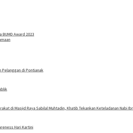
a BUMD Award 2023
gamaan
n Pelanggan di Pontianak
blik
akat di Masjid Raya Sabilal Muhtadin, Khatib Tekankan Keteladanan Nabi Ib
reness Hari Kartini