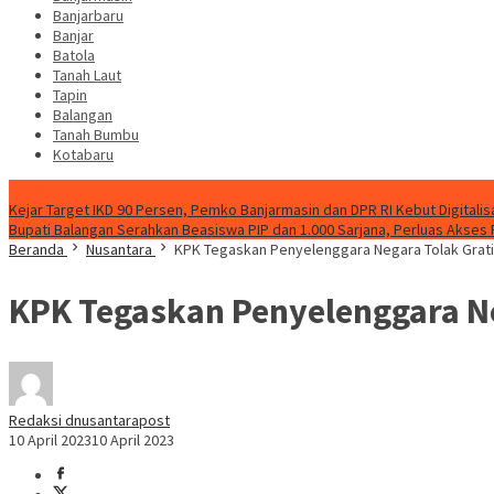
Banjarbaru
Banjar
Batola
Tanah Laut
Tapin
Balangan
Tanah Bumbu
Kotabaru
News
Kejar Target IKD 90 Persen, Pemko Banjarmasin dan DPR RI Kebut Digitalis
Bupati Balangan Serahkan Beasiswa PIP dan 1.000 Sarjana, Perluas Akses
Beranda
Nusantara
KPK Tegaskan Penyelenggara Negara Tolak Gratif
KPK Tegaskan Penyelenggara Ne
Redaksi dnusantarapost
10 April 2023
10 April 2023