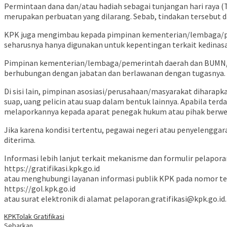
Permintaan dana dan/atau hadiah sebagai tunjangan hari raya (T
merupakan perbuatan yang dilarang. Sebab, tindakan tersebut d
KPK juga mengimbau kepada pimpinan kementerian/lembaga/peme
seharusnya hanya digunakan untuk kepentingan terkait kedinas
Pimpinan kementerian/lembaga/pemerintah daerah dan BUMN/BUM
berhubungan dengan jabatan dan berlawanan dengan tugasnya.
Di sisi lain, pimpinan asosiasi/perusahaan/masyarakat dihar
suap, uang pelicin atau suap dalam bentuk lainnya. Apabila te
melaporkannya kepada aparat penegak hukum atau pihak berw
Jika karena kondisi tertentu, pegawai negeri atau penyelenggara
diterima.
Informasi lebih lanjut terkait mekanisme dan formulir pelapora
https://gratifikasi.kpk.go.id
atau menghubungi layanan informasi publik KPK pada nomor tele
https://gol.kpk.go.id
atau surat elektronik di alamat pelaporan.gratifikasi@kpk.go.id.
KPK
Tolak Gratifikasi
Sebarkan