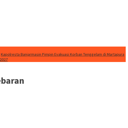
Kapolresta Banjarmasin Pimpin Evakuasi Korban Tenggelam di Martapura
 2027
ebaran