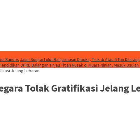
asi Bansos
Jalan Sungai Lulut Banjarmasin Dibuka, Truk di Atas 6 Ton Dilarang
 Pendidikan
DPRD Balangan Tinjau Titian Rusak di Muara Ninian, Masuk Usulan
ikasi Jelang Lebaran
gara Tolak Gratifikasi Jelang L