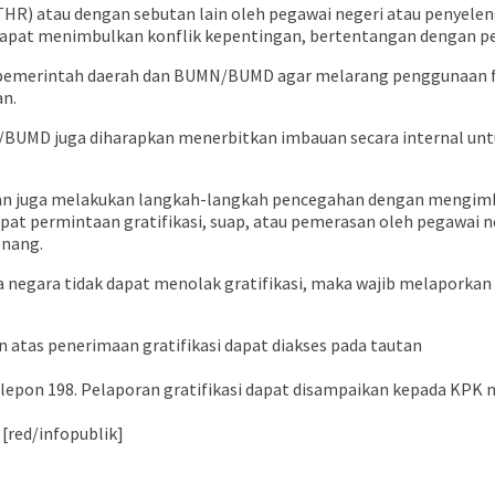
HR) atau dengan sebutan lain oleh pegawai negeri atau penyeleng
apat menimbulkan konflik kepentingan, bertentangan dengan perat
rintah daerah dan BUMN/BUMD agar melarang penggunaan fasilit
an.
D juga diharapkan menerbitkan imbauan secara internal untuk 
apkan juga melakukan langkah-langkah pencegahan dengan mengim
rdapat permintaan gratifikasi, suap, atau pemerasan oleh pegawa
enang.
 negara tidak dapat menolak gratifikasi, maka wajib melaporkan k
n atas penerimaan gratifikasi dapat diakses pada tautan
pon 198. Pelaporan gratifikasi dapat disampaikan kepada KPK mel
 [red/infopublik]