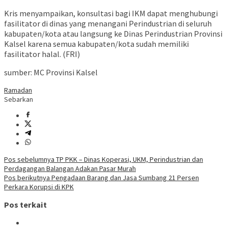
Kris menyampaikan, konsultasi bagi IKM dapat menghubungi
fasilitator di dinas yang menangani Perindustrian di seluruh
kabupaten/kota atau langsung ke Dinas Perindustrian Provinsi
Kalsel karena semua kabupaten/kota sudah memiliki
fasilitator halal. (FRI)
sumber: MC Provinsi Kalsel
Ramadan
Sebarkan
Navigasi
Pos sebelumnya
TP PKK – Dinas Koperasi, UKM, Perindustrian dan
Perdagangan Balangan Adakan Pasar Murah
pos
Pos berikutnya
Pengadaan Barang dan Jasa Sumbang 21 Persen
Perkara Korupsi di KPK
Pos terkait