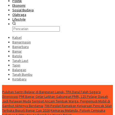
Politik
Ekonomi
Sosial Budaya
Olahraga
Lifestyle
Kalsel
Banjarmasin
Banjarbaru
Banjar
Batola
Tanah Laut
Tapin
Balangan
Tanah Bumbu
Kotabaru
News
Puluhan Santri Belajar di Bangunan Lapuk, TPA Darul Falah Segera
Direnovasi
PMI Banjar Gelar Latihan Gabungan PMR, 125 Pelajar Diasah
Jadi Relawan Muda
Sempat Ancam Tembak Warga, Pengemudi Mobil di
Gambut Akhirnya Berdamai
706 Pesilat Ramaikan Kejuaraan Pencak Silat
Terbuka Bupati Banjar Cup 2026
Kemarau Melanda, Polsek Cempaka