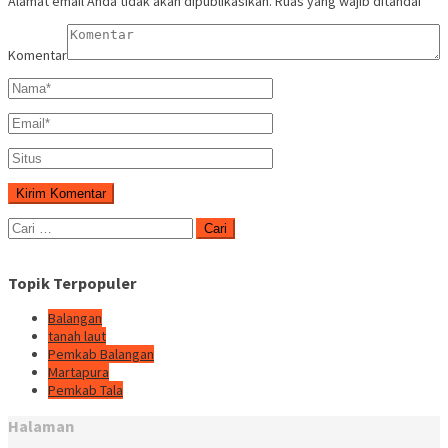
Alamat email Anda tidak akan dipublikasikan.
Ruas yang wajib ditandai
*
Komentar
Cari
untuk:
Topik Terpopuler
Balangan
tanah laut
Pemkab Balangan
Martapura
Pemkab Tala
Halaman