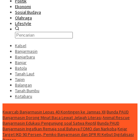
Politik
Ekonomi
Sosial Budaya
Olahraga
Lifestyle
Kalsel
Banjarmasin
Banjarbaru
Banjar
Batola
Tanah Laut
Tapin
Balangan
Tanah Bumbu
Kotabaru
News
Kwarcab Banjarmasin Lepas 40 Kontingen ke Jamnas XII
Bunda PAUD
Banjarmasin Dorong Minat Baca Lewat Jelajah Literasi
Animal Rescue
Banjarmasin Edukasi Pengunjung soal Satwa Reptil
Bunda PAUD
Banjarmasin Ingatkan Remaja soal Bahaya FOMO dan Narkoba
Kejar
Target IKD 90 Persen, Pemko Banjarmasin dan DPR RI Kebut Digitalisasi