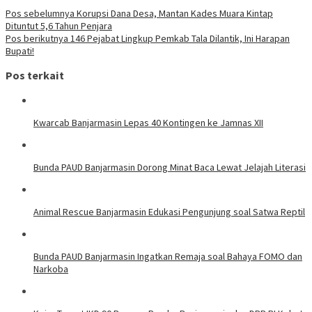
Navigasi
Pos sebelumnya
Korupsi Dana Desa, Mantan Kades Muara Kintap
Dituntut 5,6 Tahun Penjara
pos
Pos berikutnya
146 Pejabat Lingkup Pemkab Tala Dilantik, Ini Harapan
Bupati!
Pos terkait
Kwarcab Banjarmasin Lepas 40 Kontingen ke Jamnas XII
Bunda PAUD Banjarmasin Dorong Minat Baca Lewat Jelajah Literasi
Animal Rescue Banjarmasin Edukasi Pengunjung soal Satwa Reptil
Bunda PAUD Banjarmasin Ingatkan Remaja soal Bahaya FOMO dan
Narkoba