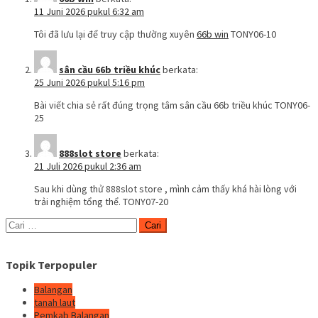
11 Juni 2026 pukul 6:32 am
Tôi đã lưu lại để truy cập thường xuyên
66b win
TONY06-10
sân cầu 66b triều khúc
berkata:
25 Juni 2026 pukul 5:16 pm
Bài viết chia sẻ rất đúng trọng tâm sân cầu 66b triều khúc TONY06-
25
888slot store
berkata:
21 Juli 2026 pukul 2:36 am
Sau khi dùng thử 888slot store , mình cảm thấy khá hài lòng với
trải nghiệm tổng thể. TONY07-20
Cari
untuk:
Topik Terpopuler
Balangan
tanah laut
Pemkab Balangan