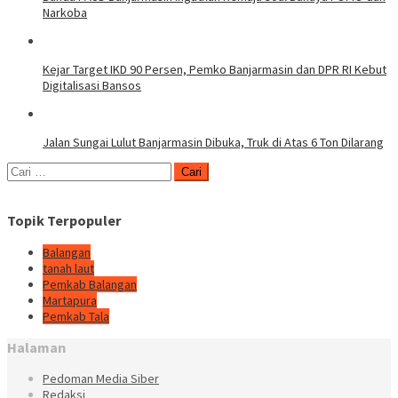
Narkoba
Kejar Target IKD 90 Persen, Pemko Banjarmasin dan DPR RI Kebut
Digitalisasi Bansos
Jalan Sungai Lulut Banjarmasin Dibuka, Truk di Atas 6 Ton Dilarang
Cari
untuk:
Topik Terpopuler
Balangan
tanah laut
Pemkab Balangan
Martapura
Pemkab Tala
Halaman
Pedoman Media Siber
Redaksi