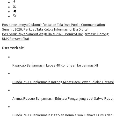
Navigasi
Pos sebelumnya
Diskominfostasan Tala Ikuti Public Communication
Summit 2026, Perkuat Tata Kelola Informasi di Era Digital
pos
Pos berikutnya
Sambut Wajib Halal 2026, Pemkot Banjarmasin Dorong
UMK Bersertifikat
Pos terkait
Kwarcab Banjarmasin Lepas 40 Kontingen ke Jamnas XII
Bunda PAUD Banjarmasin Dorong Minat Baca Lewat Jelajah Literasi
Animal Rescue Banjarmasin Edukasi Pengunjung soal Satwa Reptil
Bunda PAUD Banjarmasin Ingatkan Remaja soal Bahaya FOMO dan