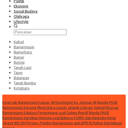
Politik
Ekonomi
Sosial Budaya
Olahraga
Lifestyle
Kalsel
Banjarmasin
Banjarbaru
Banjar
Batola
Tanah Laut
Tapin
Balangan
Tanah Bumbu
Kotabaru
News
Kwarcab Banjarmasin Lepas 40 Kontingen ke Jamnas XII
Bunda PAUD
Banjarmasin Dorong Minat Baca Lewat Jelajah Literasi
Animal Rescue
Banjarmasin Edukasi Pengunjung soal Satwa Reptil
Bunda PAUD
Banjarmasin Ingatkan Remaja soal Bahaya FOMO dan Narkoba
Kejar
Target IKD 90 Persen, Pemko Banjarmasin dan DPR RI Kebut Digitalisasi