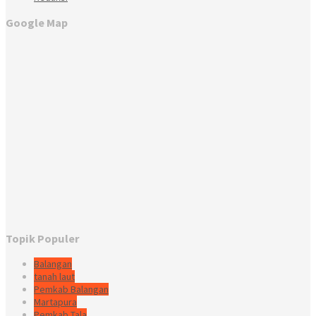
Google Map
Topik Populer
Balangan
tanah laut
Pemkab Balangan
Martapura
Pemkab Tala