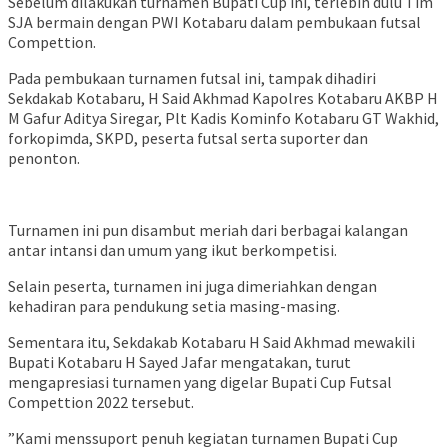
Sebelum dilakukan turnamen Bupati Cup ini, terlebih dulu Tim
SJA bermain dengan PWI Kotabaru dalam pembukaan futsal
Compettion.
Pada pembukaan turnamen futsal ini, tampak dihadiri
Sekdakab Kotabaru, H Said Akhmad Kapolres Kotabaru AKBP H
M Gafur Aditya Siregar, Plt Kadis Kominfo Kotabaru GT Wakhid,
forkopimda, SKPD, peserta futsal serta suporter dan
penonton.
Turnamen ini pun disambut meriah dari berbagai kalangan
antar intansi dan umum yang ikut berkompetisi.
Selain peserta, turnamen ini juga dimeriahkan dengan
kehadiran para pendukung setia masing-masing.
Sementara itu, Sekdakab Kotabaru H Said Akhmad mewakili
Bupati Kotabaru H Sayed Jafar mengatakan, turut
mengapresiasi turnamen yang digelar Bupati Cup Futsal
Compettion 2022 tersebut.
”Kami menssuport penuh kegiatan turnamen Bupati Cup