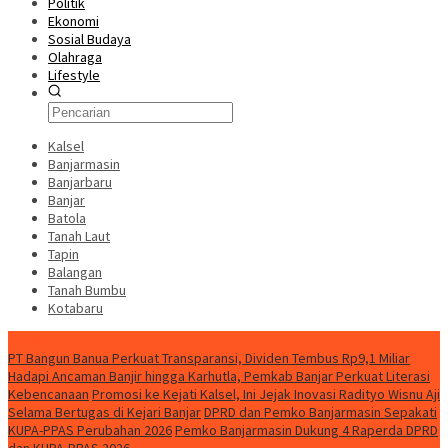
Politik
Ekonomi
Sosial Budaya
Olahraga
Lifestyle
Kalsel
Banjarmasin
Banjarbaru
Banjar
Batola
Tanah Laut
Tapin
Balangan
Tanah Bumbu
Kotabaru
News
PT Bangun Banua Perkuat Transparansi, Dividen Tembus Rp9,1 Miliar
Hadapi Ancaman Banjir hingga Karhutla, Pemkab Banjar Perkuat Literasi
Kebencanaan
Promosi ke Kejati Kalsel, Ini Jejak Inovasi Radityo Wisnu Aji
Selama Bertugas di Kejari Banjar
DPRD dan Pemko Banjarmasin Sepakati
KUPA-PPAS Perubahan 2026
Pemko Banjarmasin Dukung 4 Raperda DPRD