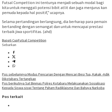
Futsal Compettion ini tentunya menjadi sebuah modal bagi
kita untuk menggali potensi bibit atlit dan juga menjurus kan
pemuda kepada hal positif,” ucapnya.
Selama pertandingan berlangsung, dia berharap para pemain
bertanding dengan semangat dan untuk mencapai prestasi
terbaik jiwa sportifitas. (ahd)
Bupati Cup
Futsal Competition
Sebarkan
Navigasi
Pos sebelumnya
Modus Pencurian Dengan Mencari Besi Tua, Kakak -Adik
Dikotabaru Tertangkap
pos
Pos berikutnya
Sat Binmas Polres Kotabaru Melaksanakan Sosialisasi
Kepada Siswa-siswi Tentang Paham Radiklaisme Dan Bahaya Narkoba
Pos terkait