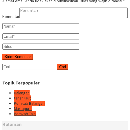
Alamat email Anda tidak akan dipublikasikan.
Ruas yang wajib ditandai
*
Komentar
Cari
untuk:
Topik Terpopuler
Balangan
tanah laut
Pemkab Balangan
Martapura
Pemkab Tala
Halaman