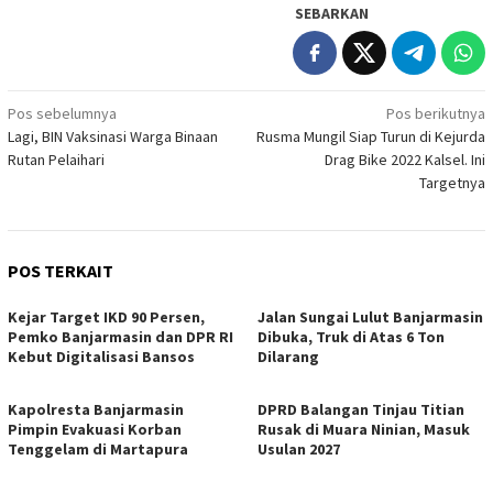
SEBARKAN
Navigasi
Pos sebelumnya
Pos berikutnya
Lagi, BIN Vaksinasi Warga Binaan
Rusma Mungil Siap Turun di Kejurda
pos
Rutan Pelaihari
Drag Bike 2022 Kalsel. Ini
Targetnya
POS TERKAIT
Kejar Target IKD 90 Persen,
Jalan Sungai Lulut Banjarmasin
Pemko Banjarmasin dan DPR RI
Dibuka, Truk di Atas 6 Ton
Kebut Digitalisasi Bansos
Dilarang
Kapolresta Banjarmasin
DPRD Balangan Tinjau Titian
Pimpin Evakuasi Korban
Rusak di Muara Ninian, Masuk
Tenggelam di Martapura
Usulan 2027