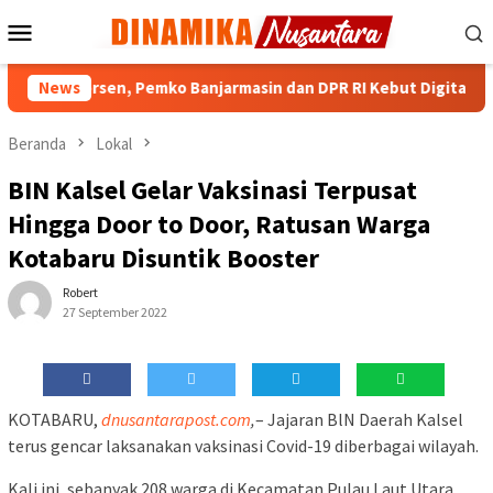
Loncat
Menu
ke
Mobile
konten
IKD 90 Persen, Pemko Banjarmasin dan DPR RI Kebut Digitalisasi 
News
Beranda
Lokal
BIN Kalsel Gelar Vaksinasi Terpusat
Hingga Door to Door, Ratusan Warga
Kotabaru Disuntik Booster
Robert
27 September 2022
KOTABARU,
dnusantarapost.com
,
– Jajaran BlN Daerah Kalsel
terus gencar laksanakan vaksinasi Covid-19 diberbagai wilayah.
Kali ini, sebanyak 208 warga di Kecamatan Pulau Laut Utara,