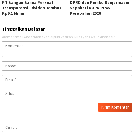
PT Bangun Banua Perkuat
DPRD dan Pemko Banjarmasin
Transparansi, Dividen Tembus
Sepakati KUPA-PPAS
Rp9,1 Miliar
Perubahan 2026
Tinggalkan Balasan
Alamat email Anda tidak akan dipublikasikan.
Ruas yang wajib ditandai
*
Cari
untuk: