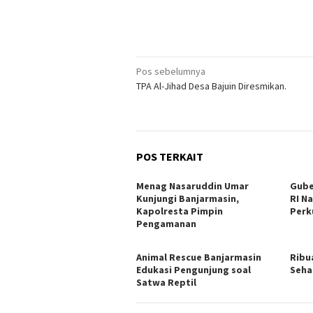
Navigasi
Pos sebelumnya
TPA Al-Jihad Desa Bajuin Diresmikan.
pos
POS TERKAIT
Menag Nasaruddin Umar
Gube
Kunjungi Banjarmasin,
RI N
Kapolresta Pimpin
Perk
Pengamanan
Animal Rescue Banjarmasin
Ribu
Edukasi Pengunjung soal
Sehat
Satwa Reptil