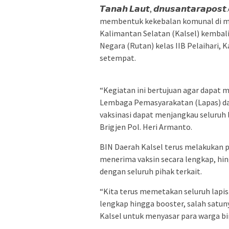
𝙏𝙖𝙣𝙖𝙝 𝙇𝙖𝙪𝙩, 𝙙𝙣𝙪𝙨𝙖𝙣𝙩𝙖𝙧𝙖
membentuk kekebalan komunal di mas
Kalimantan Selatan (Kalsel) kembal
Negara (Rutan) kelas IIB Pelaihari,
setempat.
“Kegiatan ini bertujuan agar dapat
Lembaga Pemasyarakatan (Lapas) dan
vaksinasi dapat menjangkau seluruh 
Brigjen Pol. Heri Armanto.
BIN Daerah Kalsel terus melakukan
menerima vaksin secara lengkap, hin
dengan seluruh pihak terkait.
“Kita terus memetakan seluruh lapi
lengkap hingga booster, salah satu
Kalsel untuk menyasar para warga bi