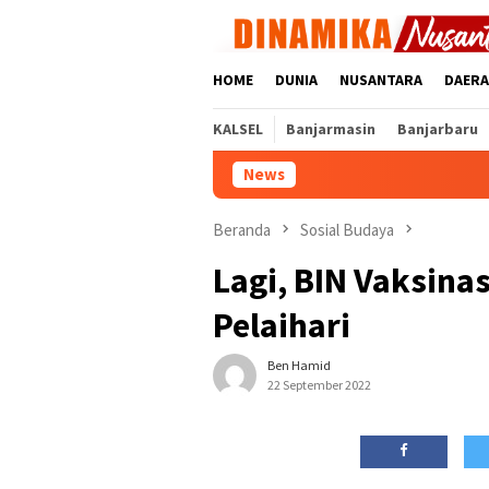
Loncat
ke
konten
HOME
DUNIA
NUSANTARA
DAER
KALSEL
Banjarmasin
Banjarbaru
News
Beranda
Sosial Budaya
Lagi, BIN Vaksina
Pelaihari
Ben Hamid
22 September 2022