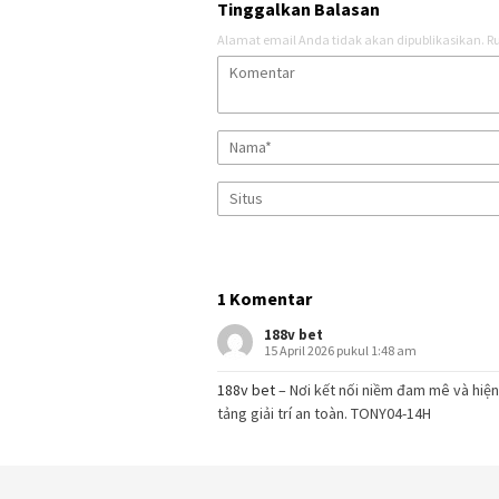
Tinggalkan Balasan
Alamat email Anda tidak akan dipublikasikan.
Ru
1 Komentar
188v bet
15 April 2026 pukul 1:48 am
188v bet
– Nơi kết nối niềm đam mê và hiệ
tảng giải trí an toàn. TONY04-14H