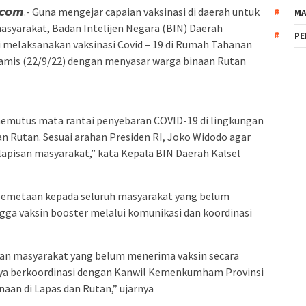
𝙤𝙨𝙩.𝙘𝙤𝙢.- Guna mengejar capaian vaksinasi di daerah untuk
MA
yarakat, Badan Intelijen Negara (BIN) Daerah
PE
i melaksanakan vaksinasi Covid – 19 di Rumah Tahanan
 Kamis (22/9/22) dengan menyasar warga binaan Rutan
 memutus mata rantai penyebaran COVID-19 di lingkungan
 Rutan. Sesuai arahan Presiden RI, Joko Widodo agar
lapisan masyarakat,” kata Kepala BIN Daerah Kalsel
 pemetaan kepada seluruh masyarakat yang belum
gga vaksin booster melalui komunikasi dan koordinasi
san masyarakat yang belum menerima vaksin secara
nya berkoordinasi dengan Kanwil Kemenkumham Provinsi
naan di Lapas dan Rutan,” ujarnya