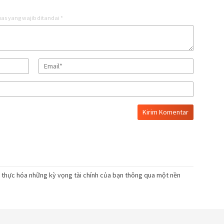
as yang wajib ditandai
*
n thực hóa những kỳ vọng tài chính của bạn thông qua một nền