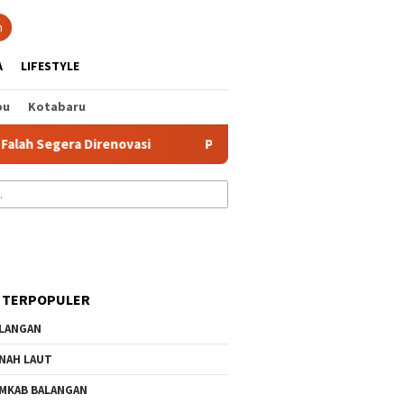
tutup
n
A
LIFESTYLE
bu
Kotabaru
Segera Direnovasi
PMI Banjar Gelar Latihan Gabungan PMR
 TERPOPULER
LANGAN
NAH LAUT
MKAB BALANGAN