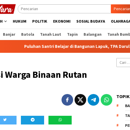
Pencaria
AH
HUKUM
POLITIK
EKONOMI
SOSIAL BUDAYA
OLAHRAG
Banjar
Batola
Tanah Laut
Tapin
Balangan
Tanah Bum
Puluhan Santri Belajar di Bangunan Lapuk, TPA Darul Falah 
Cari
untuk:
si Warga Binaan Rutan
TOPIK
BA
TA
PE