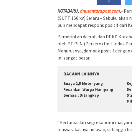
KOTABARU,
dnusantarapost.com
,- Pe
(SUTT 150 kV) Selaru – Sebuku akan 
pun mendapat respons positif dari K
Pemerintah daerah dan DPRD Kotaba
oleh PT PLN (Persero) Unit Induk P
Menurutnya, dampak positif dengan
ini sangat besar.
BACAAN LAINNYA
Buaya 2,5 Meter yang
Ke
Resahkan Warga Hampang
Se
Berhasil Ditangkap
St
Mi
“Pertama dari segi ekonomi masyara
masyarakatnya nelayan, sehingga has