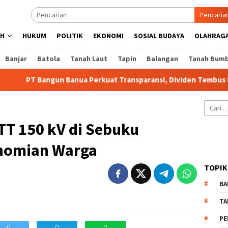
Pencaria
AH
HUKUM
POLITIK
EKONOMI
SOSIAL BUDAYA
OLAHRAG
Banjar
Batola
Tanah Laut
Tapin
Balangan
Tanah Bum
 Bangun Banua Perkuat Transparansi, Dividen Tembus Rp9,1 Milia
Cari
untuk:
T 150 kV di Sebuku
nomian Warga
TOPIK
BA
TA
PE