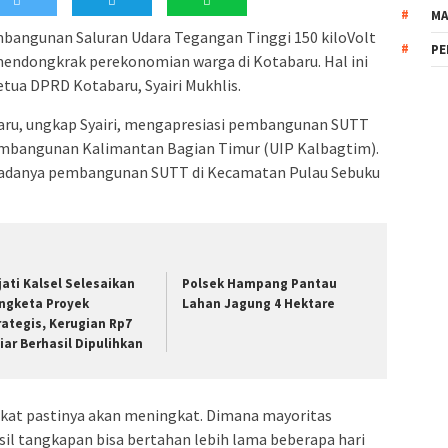
MA
mbangunan Saluran Udara Tegangan Tinggi 150 kiloVolt
PE
mendongkrak perekonomian warga di Kotabaru. Hal ini
etua DPRD Kotabaru, Syairi Mukhlis.
ru, ungkap Syairi, mengapresiasi pembangunan SUTT
embangunan Kalimantan Bagian Timur (UIP Kalbagtim).
 adanya pembangunan SUTT di Kecamatan Pulau Sebuku
jati Kalsel Selesaikan
Polsek Hampang Pantau
ngketa Proyek
Lahan Jagung 4 Hektare
rategis, Kerugian Rp7
liar Berhasil Dipulihkan
kat pastinya akan meningkat. Dimana mayoritas
il tangkapan bisa bertahan lebih lama beberapa hari