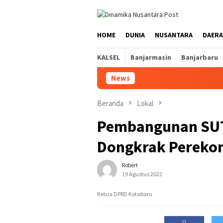
Loncat
ke
konten
HOME
DUNIA
NUSANTARA
DAER
KALSEL
Banjarmasin
Banjarbaru
News
PT
Beranda
Lokal
Pembangunan SUT
Dongkrak Pereko
Robert
19 Agustus 2022
Ketua DPRD Kotabaru