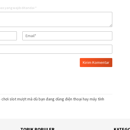
as yang wajib ditandai
*
– chơi slot mượt mà dù bạn đang dùng điện thoại hay máy tính
TOPIK POPULER
KATEGO