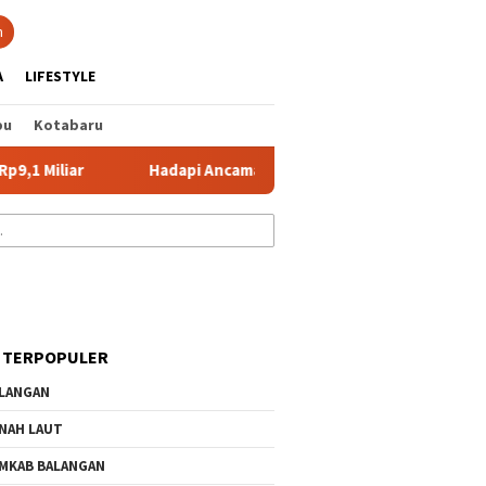
tutup
n
A
LIFESTYLE
bu
Kotabaru
r
Hadapi Ancaman Banjir hingga Karhutla, Pemkab Banjar
 TERPOPULER
LANGAN
NAH LAUT
MKAB BALANGAN