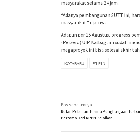
masyarakat selama 24 jam.
“Adanya pembangunan SUTT ini, har
masyarakat,” ujarnya.
Adapun per 15 Agustus, progress p
(Persero) UIP Kalbagtim sudah menc
megaproyek ini bisa selesai akhir ta
KOTABARU
PT PLN
Navigasi
Pos sebelumnya
Rutan Pelaihari Terima Penghargaan Terba
pos
Pertama Dari KPPN Pelaihari