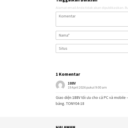
Alamat email Anda tidak akan dipublikasikan.
Ru
1 Komentar
188V
19 April 2026 pukul 9:00 am
Giao diện
188V
tối ưu cho cả PC và mobile 
bảng. TONY04-18
HALAMAN