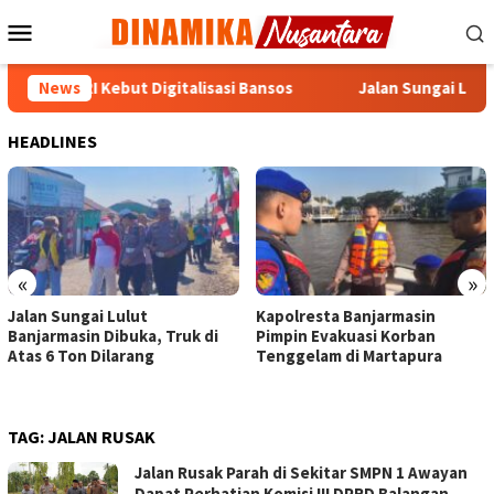
Loncat
Menu
ke
Mobile
konten
PR RI Kebut Digitalisasi Bansos
News
Jalan Sungai Lulut Banja
HEADLINES
«
»
Jalan Sungai Lulut
Kapolresta Banjarmasin
Banjarmasin Dibuka, Truk di
Pimpin Evakuasi Korban
Atas 6 Ton Dilarang
Tenggelam di Martapura
TAG:
JALAN RUSAK
Jalan Rusak Parah di Sekitar SMPN 1 Awayan
Dapat Perhatian Komisi III DPRD Balangan