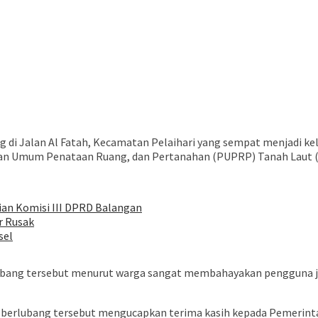
ak berlubang di Jalan Al Fatah, Kecamatan Pelaihari yang sempat menja
aan Umum Penataan Ruang, dan Pertanahan (PUPRP) Tanah Laut (T
ian Komisi III DPRD Balangan
r Rusak
sel
erlubang tersebut menurut warga sangat membahayakan pengguna j
n berlubang tersebut mengucapkan terima kasih kepada Pemerint