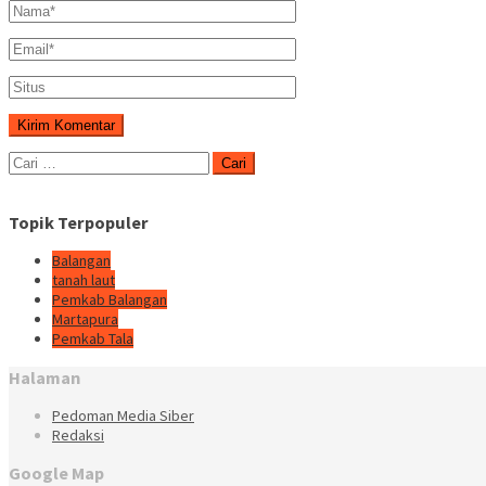
Cari
untuk:
Topik Terpopuler
Balangan
tanah laut
Pemkab Balangan
Martapura
Pemkab Tala
Halaman
Pedoman Media Siber
Redaksi
Google Map