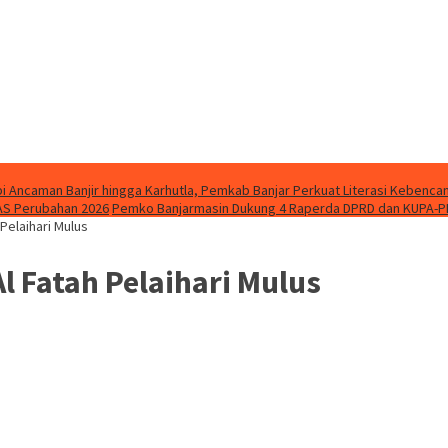
i Ancaman Banjir hingga Karhutla, Pemkab Banjar Perkuat Literasi Kebenca
AS Perubahan 2026
Pemko Banjarmasin Dukung 4 Raperda DPRD dan KUPA-P
 Pelaihari Mulus
l Fatah Pelaihari Mulus