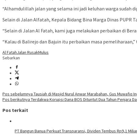
“Alhamdulillah jalan yang selama ini jadi keluhan warga sudah 
Selain di Jalan Alfatah, Kepala Bidang Bina Marga Dinas PUPR Ta
“Selain di Jalan Al Fatah, kami juga melakukan perbaikan di Ber
“Kalau di Balirejo dan Bajuin itu perbaikan masa pemeliharaan,”
Al Fatah
Jalan Rusak
Mulus
Sebarkan
Navigasi
Pos sebelumnya
Tausiah di Masjid Nurul Anwar Marabahan, Gus Muwafiq In
Pos berikutnya
Terdakwa Korupsi Dana BOS Dituntut Dua Tahun Penjara Da
pos
Pos terkait
PT Bangun Banua Perkuat Transparansi, Dividen Tembus Rp9,1 Milia