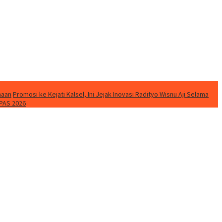
naan
Promosi ke Kejati Kalsel, Ini Jejak Inovasi Radityo Wisnu Aji Selama
PAS 2026