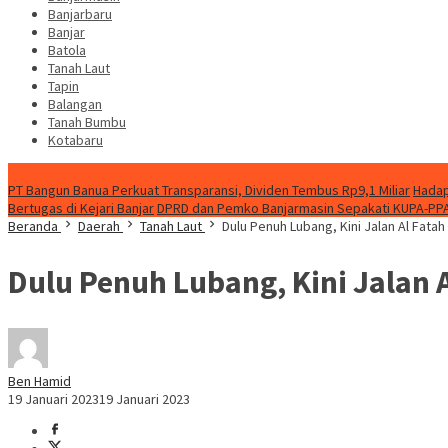
Banjarbaru
Banjar
Batola
Tanah Laut
Tapin
Balangan
Tanah Bumbu
Kotabaru
News
PT Bangun Banua Perkuat Transparansi, Dividen Tembus Rp9,1 Miliar
Hadap
Bertugas di Kejari Banjar
DPRD dan Pemko Banjarmasin Sepakati KUPA-PP
Beranda
Daerah
Tanah Laut
Dulu Penuh Lubang, Kini Jalan Al Fatah
Dulu Penuh Lubang, Kini Jalan A
Ben Hamid
19 Januari 2023
19 Januari 2023