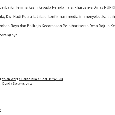
diperbaiki. Terima kasih kepada Pemda Tala, khususnya Dinas PUPRP
la, Dwi Hadi Putra ketika dikonfirmasi media ini menyebutkan pih
amban Raya dan Balirejo Kecamatan Pelaihari serta Desa Bajuin Kec
 terangnya.
gatkan Warga Barito Kuala Soal Bersyukur
n Denda Seratus Juta
r