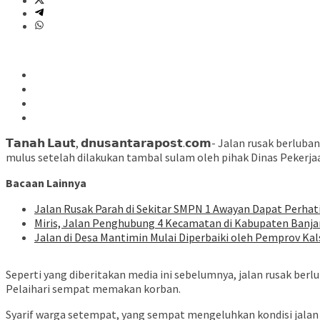
𝗧𝗮𝗻𝗮𝗵 𝗟𝗮𝘂𝘁, 𝗱𝗻𝘂𝘀𝗮𝗻𝘁𝗮𝗿𝗮𝗽𝗼𝘀𝘁.𝗰𝗼𝗺- Jalan rus
mulus setelah dilakukan tambal sulam oleh pihak Dinas Pekerj
Bacaan Lainnya
Jalan Rusak Parah di Sekitar SMPN 1 Awayan Dapat Perhat
Miris, Jalan Penghubung 4 Kecamatan di Kabupaten Banja
Jalan di Desa Mantimin Mulai Diperbaiki oleh Pemprov Kal
Seperti yang diberitakan media ini sebelumnya, jalan rusak b
Pelaihari sempat memakan korban.
Syarif warga setempat, yang sempat mengeluhkan kondisi jala