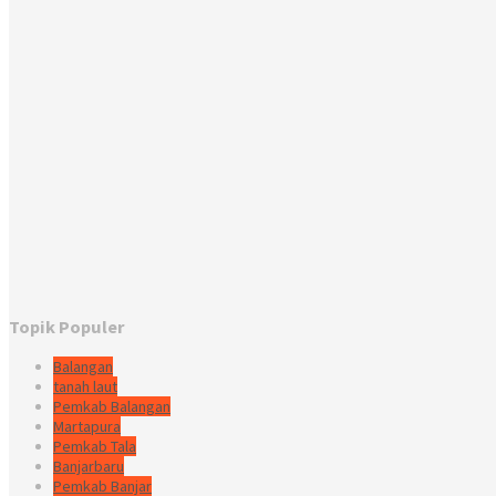
Topik Populer
Balangan
tanah laut
Pemkab Balangan
Martapura
Pemkab Tala
Banjarbaru
Pemkab Banjar