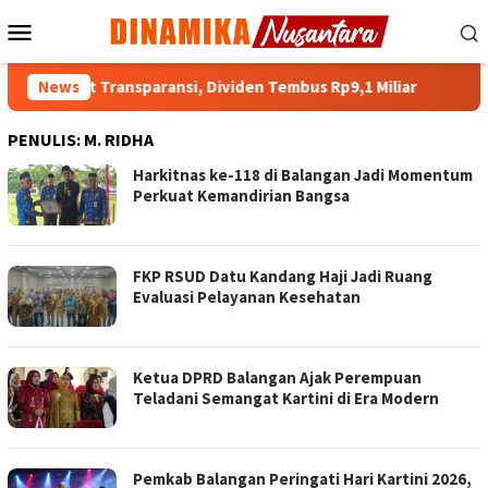
Loncat
Menu
ke
Mobile
konten
rkuat Transparansi, Dividen Tembus Rp9,1 Miliar
News
Hadapi
PENULIS:
M. RIDHA
Harkitnas ke-118 di Balangan Jadi Momentum
Perkuat Kemandirian Bangsa
FKP RSUD Datu Kandang Haji Jadi Ruang
Evaluasi Pelayanan Kesehatan
Ketua DPRD Balangan Ajak Perempuan
Teladani Semangat Kartini di Era Modern
Pemkab Balangan Peringati Hari Kartini 2026,