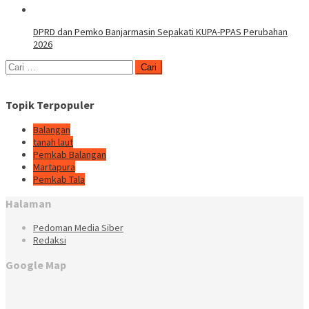
DPRD dan Pemko Banjarmasin Sepakati KUPA-PPAS Perubahan
2026
Cari
untuk:
Topik Terpopuler
Balangan
tanah laut
Pemkab Balangan
Martapura
Pemkab Tala
Halaman
Pedoman Media Siber
Redaksi
Google Map