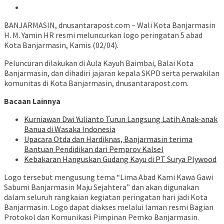
BANJARMASIN, dnusantarapost.com – Wali Kota Banjarmasin
H. M. Yamin HR resmi meluncurkan logo peringatan 5 abad
Kota Banjarmasin, Kamis (02/04).
Peluncuran dilakukan di Aula Kayuh Baimbai, Balai Kota
Banjarmasin, dan dihadiri jajaran kepala SKPD serta perwakilan
komunitas di Kota Banjarmasin, dnusantarapost.com.
Bacaan Lainnya
Kurniawan Dwi Yulianto Turun Langsung Latih Anak-anak
Banua di Wasaka Indonesia
Upacara Otda dan Hardiknas, Banjarmasin terima
Bantuan Pendidikan dari Pemprov Kalsel
Kebakaran Hanguskan Gudang Kayu di PT Surya Plywood
Logo tersebut mengusung tema “Lima Abad Kami Kawa Gawi
Sabumi Banjarmasin Maju Sejahtera” dan akan digunakan
dalam seluruh rangkaian kegiatan peringatan hari jadi Kota
Banjarmasin. Logo dapat diakses melalui laman resmi Bagian
Protokol dan Komunikasi Pimpinan Pemko Banjarmasin.