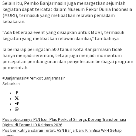
Selain itu, Pemko Banjarmasin juga menargetkan sejumlah
kegiatan dapat tercatat dalam Museum Rekor Dunia Indonesia
(MURI), termasuk yang melibatkan relawan pemadam
kebakaran.
“Ada beberapa event yang disiapkan untuk MURI, termasuk
kegiatan yang melibatkan relawan damkar,” tambahnya.
Ia berharap peringatan 500 tahun Kota Banjarmasin tidak
hanya menjadi seremoni, tetapi juga menjadi momentum
percepatan pembangunan dan penyelesaian berbagai program
pemerintah.
#Banjarmasin
#Pemkot Banjarmasin
Sebarkan
Navigasi
Pos sebelumnya
PLN Icon Plus Perkuat Sinergi, Dorong Transformasi
Digital di Forum UID Kaltimra 2026
pos
Pos berikutnya
Edaran Terbit, ASN Banjarbaru Kini Bisa WFH Setiap
Jumat