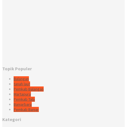
Topik Populer
Balangan
tanah laut
Pemkab Balangan
Martapura
Pemkab Tala
Banjarbaru
Pemkab Banjar
Kategori