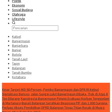
Politik
Ekonomi
Sosial Budaya
Olahraga
Lifestyle
Kalsel
Banjarmasin
Banjarbaru
Banjar
Batola
Tanah Laut
Tapin
Balangan
Tanah Bumbu
Kotabaru
News
Kejar Target IKD 90 Persen, Pemko Banjarmasin dan DPR RI Kebut
Digitalisasi Bansos
Jalan Sungai Lulut Banjarmasin Dibuka, Truk di Atas 6
Ton Dilarang
Kapolresta Banjarmasin Pimpin Evakuasi Korban Tenggelam
di Martapura
Bupati Balangan Serahkan Beasiswa PIP dan 1.000 Sarjana,
Perluas Akses Pendidikan
DPRD Balangan Tinjau Titian Rusak di Muara