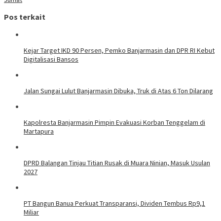
Pos terkait
Kejar Target IKD 90 Persen, Pemko Banjarmasin dan DPR RI Kebut
Digitalisasi Bansos
Jalan Sungai Lulut Banjarmasin Dibuka, Truk di Atas 6 Ton Dilarang
Kapolresta Banjarmasin Pimpin Evakuasi Korban Tenggelam di
Martapura
DPRD Balangan Tinjau Titian Rusak di Muara Ninian, Masuk Usulan
2027
PT Bangun Banua Perkuat Transparansi, Dividen Tembus Rp9,1
Miliar