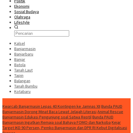
Politik
Ekonomi
Sosial Budaya
Olahraga
Lifestyle
Kalsel
Banjarmasin
Banjarbaru
Banjar
Batola
Tanah Laut
Tapin
Balangan
Tanah Bumbu
Kotabaru
News
Kwarcab Banjarmasin Lepas 40 Kontingen ke Jamnas XII
Bunda PAUD
Banjarmasin Dorong Minat Baca Lewat Jelajah Literasi
Animal Rescue
Banjarmasin Edukasi Pengunjung soal Satwa Reptil
Bunda PAUD
Banjarmasin Ingatkan Remaja soal Bahaya FOMO dan Narkoba
Kejar
Target IKD 90 Persen, Pemko Banjarmasin dan DPR RI Kebut Digitalisasi