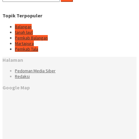
untuk:
Topik Terpopuler
Balangan
tanah laut
Pemkab Balangan
Martapura
Pemkab Tala
Halaman
Pedoman Media Siber
Redaksi
Google Map