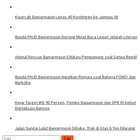
Kwarcab Banjarmasin Lepas 40 Kontingen ke Jamnas XII
Bunda PAUD Banjarmasin Dorong Minat Baca Lewat Jelajah Literasi
Animal Rescue Banjarmasin Edukasi Pengunjung soal Satwa Reptil
Bunda PAUD Banjarmasin Ingatkan Remaja soal Bahaya FOMO dan
Narkoba
Kejar Target IKD 90 Persen, Pemko Banjarmasin dan DPR RI Kebut
Digitalisasi Bansos
Jalan Sungai Lulut Banjarmasin Dibuka, Truk di Atas 6 Ton Dilarang
Cari