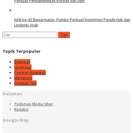
Perkuat Pendampingan Korban dan ABH
HAN ke-42 Banjarmasin, Pemko Perkuat Komitmen Penuhi Hak dan
Lindungi Anak
Cari
untuk:
Topik Terpopuler
Balangan
tanah laut
Pemkab Balangan
Martapura
Pemkab Tala
Halaman
Pedoman Media Siber
Redaksi
Google Map