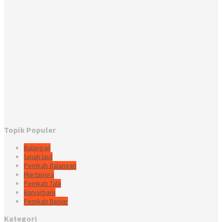
Topik Populer
Balangan
tanah laut
Pemkab Balangan
Martapura
Pemkab Tala
Banjarbaru
Pemkab Banjar
Kategori