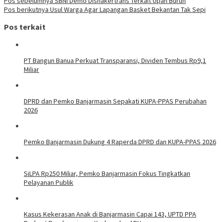
Navigasi
Pos sebelumnya
SBNI Demo Disnakertrans Terkait Upah Buruh
Pos berikutnya
Usul Warga Agar Lapangan Basket Bekantan Tak Sepi
pos
Pos terkait
PT Bangun Banua Perkuat Transparansi, Dividen Tembus Rp9,1
Miliar
DPRD dan Pemko Banjarmasin Sepakati KUPA-PPAS Perubahan
2026
Pemko Banjarmasin Dukung 4 Raperda DPRD dan KUPA-PPAS 2026
SiLPA Rp250 Miliar, Pemko Banjarmasin Fokus Tingkatkan
Pelayanan Publik
Kasus Kekerasan Anak di Banjarmasin Capai 143, UPTD PPA