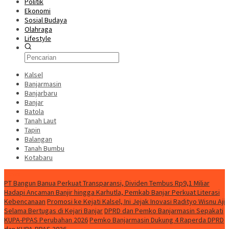
Politik
Ekonomi
Sosial Budaya
Olahraga
Lifestyle
Kalsel
Banjarmasin
Banjarbaru
Banjar
Batola
Tanah Laut
Tapin
Balangan
Tanah Bumbu
Kotabaru
News
PT Bangun Banua Perkuat Transparansi, Dividen Tembus Rp9,1 Miliar
Hadapi Ancaman Banjir hingga Karhutla, Pemkab Banjar Perkuat Literasi
Kebencanaan
Promosi ke Kejati Kalsel, Ini Jejak Inovasi Radityo Wisnu Aji
Selama Bertugas di Kejari Banjar
DPRD dan Pemko Banjarmasin Sepakati
KUPA-PPAS Perubahan 2026
Pemko Banjarmasin Dukung 4 Raperda DPRD