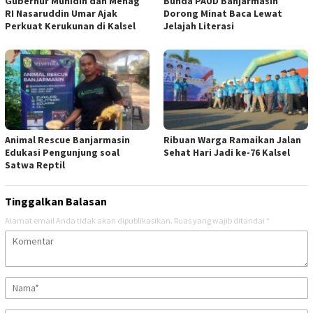
Gubernur Muhidin dan Menag
Bunda PAUD Banjarmasin
RI Nasaruddin Umar Ajak
Dorong Minat Baca Lewat
Perkuat Kerukunan di Kalsel
Jelajah Literasi
Animal Rescue Banjarmasin
Ribuan Warga Ramaikan Jalan
Edukasi Pengunjung soal
Sehat Hari Jadi ke-76 Kalsel
Satwa Reptil
Tinggalkan Balasan
Alamat email Anda tidak akan dipublikasikan.
Ruas yang wajib ditandai
*