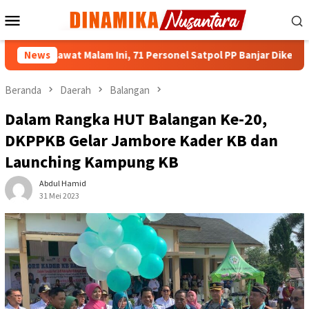
Loncat
Menu
ke
Mobile
konten
awat Malam Ini, 71 Personel Satpol PP Banjar Dikerahkan
News
Beranda
Daerah
Balangan
Dalam Rangka HUT Balangan Ke-20,
DKPPKB Gelar Jambore Kader KB dan
Launching Kampung KB
Abdul Hamid
31 Mei 2023