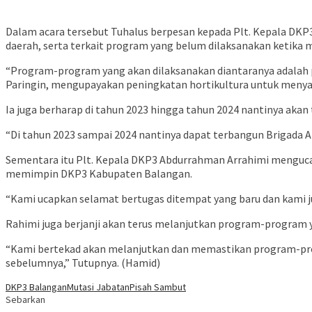
Dalam acara tersebut Tuhalus berpesan kepada Plt. Kepala DK
daerah, serta terkait program yang belum dilaksanakan ketika
“Program-program yang akan dilaksanakan diantaranya adalah
Paringin, mengupayakan peningkatan hortikultura untuk menyan
Ia juga berharap di tahun 2023 hingga tahun 2024 nantinya aka
“Di tahun 2023 sampai 2024 nantinya dapat terbangun Brigada Als
Sementara itu Plt. Kepala DKP3 Abdurrahman Arrahimi mengucap
memimpin DKP3 Kabupaten Balangan.
“Kami ucapkan selamat bertugas ditempat yang baru dan kami j
Rahimi juga berjanji akan terus melanjutkan program-program 
“Kami bertekad akan melanjutkan dan memastikan program-prog
sebelumnya,” Tutupnya. (Hamid)
DKP3 Balangan
Mutasi Jabatan
Pisah Sambut
Sebarkan