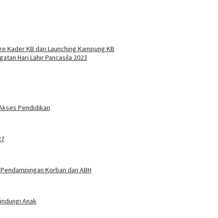
re Kader KB dan Launching Kampung KB
atan Hari Lahir Pancasila 2023
 Akses Pendidikan
27
at Pendampingan Korban dan ABH
indungi Anak