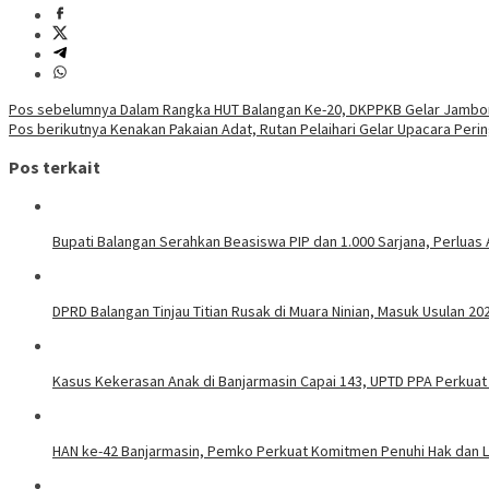
Navigasi
Pos sebelumnya
Dalam Rangka HUT Balangan Ke-20, DKPPKB Gelar Jambo
Pos berikutnya
Kenakan Pakaian Adat, Rutan Pelaihari Gelar Upacara Pering
pos
Pos terkait
Bupati Balangan Serahkan Beasiswa PIP dan 1.000 Sarjana, Perluas
DPRD Balangan Tinjau Titian Rusak di Muara Ninian, Masuk Usulan 20
Kasus Kekerasan Anak di Banjarmasin Capai 143, UPTD PPA Perku
HAN ke-42 Banjarmasin, Pemko Perkuat Komitmen Penuhi Hak dan L