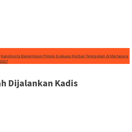
Kapolresta Banjarmasin Pimpin Evakuasi Korban Tenggelam di Martapura
 2027
h Dijalankan Kadis