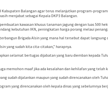
P3 Kabupaten Balangan agar terus melanjutkan program-program 
 masih menjabat sebagai Kepala DKP3 Balangan.
 pembuatan kawasan khusus tanaman jagung dengan luas 500 hek
dang kebutuhan IKN, peningkatan harga porang melaui penangan h
n terbangun Brigada Alsin yang mana hal tersebut dapat langsun
in yang sudah kita cita-citakan,” harapnya.
kan selamat bertugas dijabatan yang baru diemban kepada Tuhalu
uga memohon maaf jika ada kesalahan dan kehilafan yang telah k
yang sudah dijalankan maupun yang sudah direncanakan oleh Tuh
ram yang direncanakan oleh kepala dinas yang sebelumnya berj