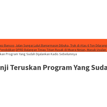
asi Bansos
Jalan Sungai Lulut Banjarmasin Dibuka, Truk di Atas 6 Ton Dilarang
 Pendidikan
DPRD Balangan Tinjau Titian Rusak di Muara Ninian, Masuk Usulan
uskan Program Yang Sudah Dijalankan Kadis Sebelumnya
anji Teruskan Program Yang Suda