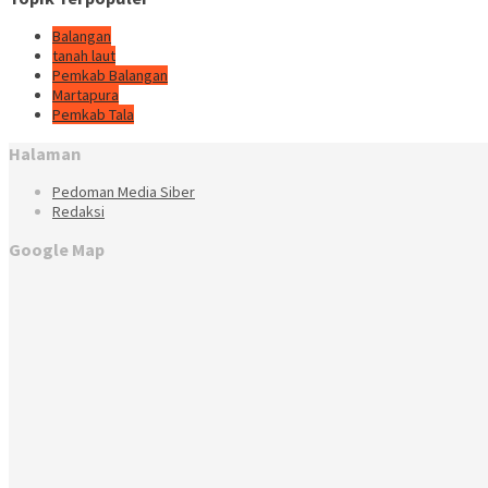
Balangan
tanah laut
Pemkab Balangan
Martapura
Pemkab Tala
Halaman
Pedoman Media Siber
Redaksi
Google Map