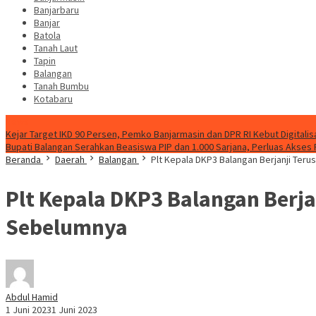
Banjarbaru
Banjar
Batola
Tanah Laut
Tapin
Balangan
Tanah Bumbu
Kotabaru
News
Kejar Target IKD 90 Persen, Pemko Banjarmasin dan DPR RI Kebut Digitalis
Bupati Balangan Serahkan Beasiswa PIP dan 1.000 Sarjana, Perluas Akses
Beranda
Daerah
Balangan
Plt Kepala DKP3 Balangan Berjanji Ter
Plt Kepala DKP3 Balangan Berj
Sebelumnya
Abdul Hamid
1 Juni 2023
1 Juni 2023