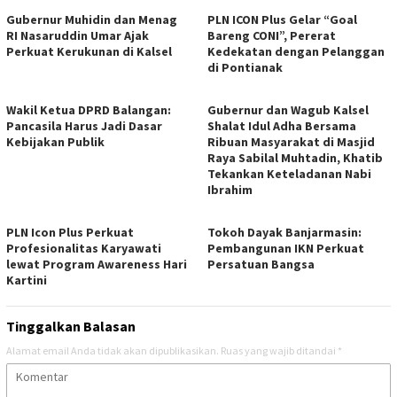
Gubernur Muhidin dan Menag
PLN ICON Plus Gelar “Goal
RI Nasaruddin Umar Ajak
Bareng CONI”, Pererat
Perkuat Kerukunan di Kalsel
Kedekatan dengan Pelanggan
di Pontianak
Wakil Ketua DPRD Balangan:
Gubernur dan Wagub Kalsel
Pancasila Harus Jadi Dasar
Shalat Idul Adha Bersama
Kebijakan Publik
Ribuan Masyarakat di Masjid
Raya Sabilal Muhtadin, Khatib
Tekankan Keteladanan Nabi
Ibrahim
PLN Icon Plus Perkuat
Tokoh Dayak Banjarmasin:
Profesionalitas Karyawati
Pembangunan IKN Perkuat
lewat Program Awareness Hari
Persatuan Bangsa
Kartini
Tinggalkan Balasan
Alamat email Anda tidak akan dipublikasikan.
Ruas yang wajib ditandai
*