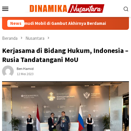
Loncat
Menu
ke
Mobile
konten
Pengemudi Mobil di Gambut Akhirnya Berdamai
News
706 Pesi
Beranda
Nusantara
Kerjasama di Bidang Hukum, Indonesia –
Rusia Tandatangani MoU
Ben Hamid
12 Mei 2023