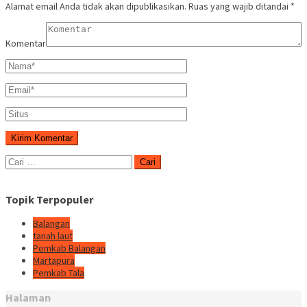
Alamat email Anda tidak akan dipublikasikan.
Ruas yang wajib ditandai
*
Komentar
Cari
untuk:
Topik Terpopuler
Balangan
tanah laut
Pemkab Balangan
Martapura
Pemkab Tala
Halaman