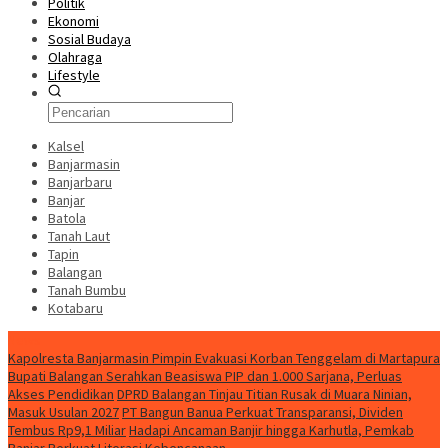
Politik
Ekonomi
Sosial Budaya
Olahraga
Lifestyle
Kalsel
Banjarmasin
Banjarbaru
Banjar
Batola
Tanah Laut
Tapin
Balangan
Tanah Bumbu
Kotabaru
News
Kapolresta Banjarmasin Pimpin Evakuasi Korban Tenggelam di Martapura
Bupati Balangan Serahkan Beasiswa PIP dan 1.000 Sarjana, Perluas
Akses Pendidikan
DPRD Balangan Tinjau Titian Rusak di Muara Ninian,
Masuk Usulan 2027
PT Bangun Banua Perkuat Transparansi, Dividen
Tembus Rp9,1 Miliar
Hadapi Ancaman Banjir hingga Karhutla, Pemkab