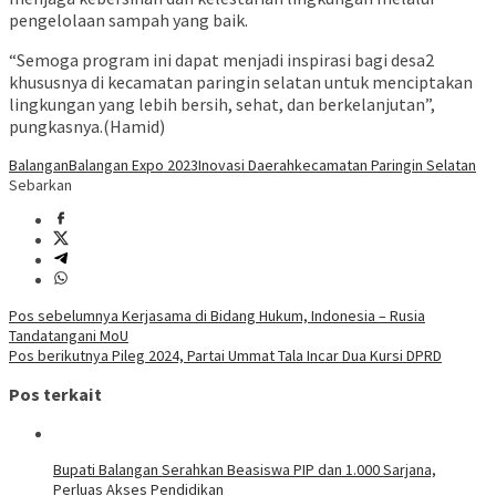
pengelolaan sampah yang baik.
“Semoga program ini dapat menjadi inspirasi bagi desa2
khususnya di kecamatan paringin selatan untuk menciptakan
lingkungan yang lebih bersih, sehat, dan berkelanjutan”,
pungkasnya.(Hamid)
Balangan
Balangan Expo 2023
Inovasi Daerah
kecamatan Paringin Selatan
Sebarkan
Navigasi
Pos sebelumnya
Kerjasama di Bidang Hukum, Indonesia – Rusia
Tandatangani MoU
pos
Pos berikutnya
Pileg 2024, Partai Ummat Tala Incar Dua Kursi DPRD
Pos terkait
Bupati Balangan Serahkan Beasiswa PIP dan 1.000 Sarjana,
Perluas Akses Pendidikan