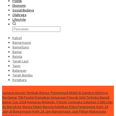
Politik
Ekonomi
Sosial Budaya
Olahraga
Lifestyle
Kalsel
Banjarmasin
Banjarbaru
Banjar
Batola
Tanah Laut
Tapin
Balangan
Tanah Bumbu
Kotabaru
News
Sempat Ancam Tembak Warga, Pengemudi Mobil di Gambut Akhirnya
Berdamai
706 Pesilat Ramaikan Kejuaraan Pencak Silat Terbuka Bupati
Banjar Cup 2026
Kemarau Melanda, Polsek Cempaka Salurkan 5.000 Liter
Air Bersih ke Warga Palam
Barista Keluhkan Etika Pengunjung Kafe 24
Jam di Banjarmasin
Kafe 24 Jam Banjarmasin Jadi Pilihan Mahasiswa