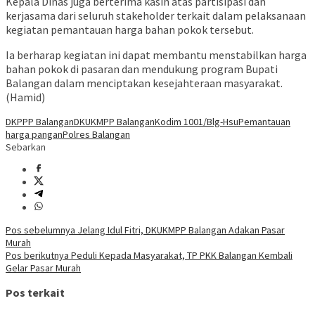
Kepala Dinas juga berterima kasih atas partisipasi dan
kerjasama dari seluruh stakeholder terkait dalam pelaksanaan
kegiatan pemantauan harga bahan pokok tersebut.
Ia berharap kegiatan ini dapat membantu menstabilkan harga
bahan pokok di pasaran dan mendukung program Bupati
Balangan dalam menciptakan kesejahteraan masyarakat.
(Hamid)
DKPPP Balangan
DKUKMPP Balangan
Kodim 1001/Blg-Hsu
Pemantauan
harga pangan
Polres Balangan
Sebarkan
Navigasi
Pos sebelumnya
Jelang Idul Fitri, DKUKMPP Balangan Adakan Pasar
Murah
pos
Pos berikutnya
Peduli Kepada Masyarakat, TP PKK Balangan Kembali
Gelar Pasar Murah
Pos terkait