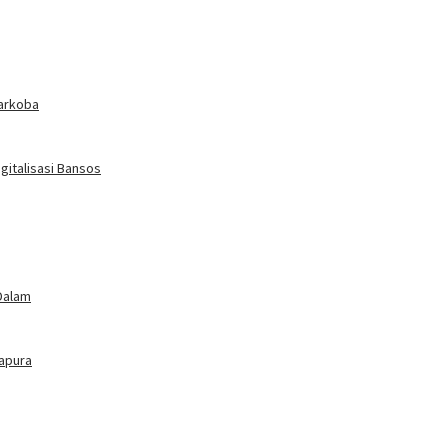
arkoba
gitalisasi Bansos
Dalam
tapura