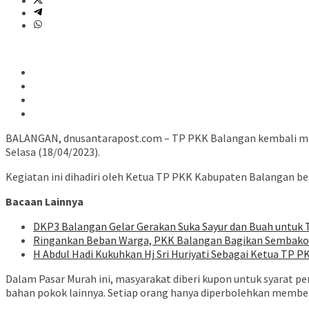
BALANGAN, dnusantarapost.com – TP PKK Balangan kembali meng
Selasa (18/04/2023).
Kegiatan ini dihadiri oleh Ketua TP PKK Kabupaten Balangan be
Bacaan Lainnya
DKP3 Balangan Gelar Gerakan Suka Sayur dan Buah untuk 
Ringankan Beban Warga, PKK Balangan Bagikan Sembako 
H Abdul Hadi Kukuhkan Hj Sri Huriyati Sebagai Ketua TP 
Dalam Pasar Murah ini, masyarakat diberi kupon untuk syarat p
bahan pokok lainnya. Setiap orang hanya diperbolehkan membel