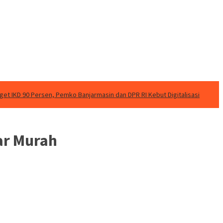
rget IKD 90 Persen, Pemko Banjarmasin dan DPR RI Kebut Digitalisasi
ar Murah