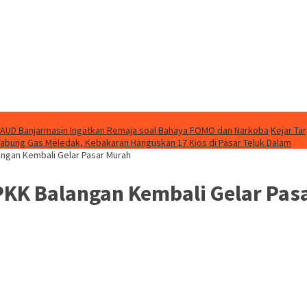
AUD Banjarmasin Ingatkan Remaja soal Bahaya FOMO dan Narkoba
Kejar Ta
Tabung Gas Meledak, Kebakaran Hanguskan 17 Kios di Pasar Teluk Dalam
angan Kembali Gelar Pasar Murah
PKK Balangan Kembali Gelar Pas