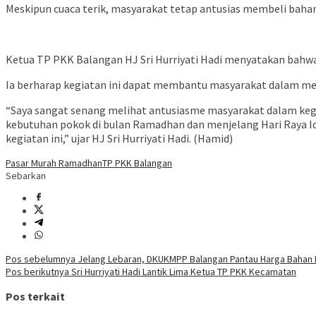
Meskipun cuaca terik, masyarakat tetap antusias membeli bahan
Ketua TP PKK Balangan HJ Sri Hurriyati Hadi menyatakan bahwa
Ia berharap kegiatan ini dapat membantu masyarakat dalam mem
“Saya sangat senang melihat antusiasme masyarakat dalam keg
kebutuhan pokok di bulan Ramadhan dan menjelang Hari Raya Id
kegiatan ini,” ujar HJ Sri Hurriyati Hadi. (Hamid)
Pasar Murah Ramadhan
TP PKK Balangan
Sebarkan
Navigasi
Pos sebelumnya
Jelang Lebaran, DKUKMPP Balangan Pantau Harga Bahan
Pos berikutnya
Sri Hurriyati Hadi Lantik Lima Ketua TP PKK Kecamatan
pos
Pos terkait