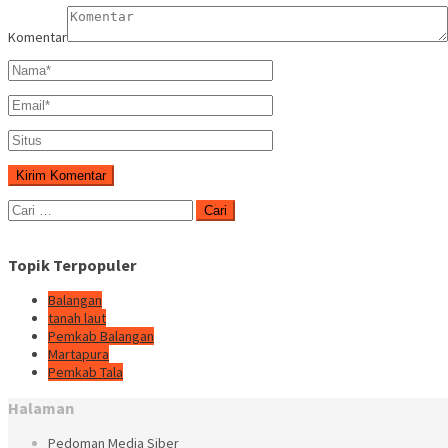
Komentar
Cari
untuk:
Topik Terpopuler
Balangan
tanah laut
Pemkab Balangan
Martapura
Pemkab Tala
Halaman
Pedoman Media Siber