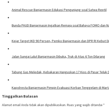
Animal Rescue Banjarmasin Edukasi Pengunjung soal Satwa Reptil
Bunda PAUD Banjarmasin Ingatkan Remaja soal Bahaya FOMO dan N
Kejar Target IKD 90 Persen, Pemko Banjarmasin dan DPR RI Kebut Di
Jalan Sungai Lulut Banjarmasin Dibuka, Truk di Atas 6 Ton Dilarang
Tabung Gas Meledak, Kebakaran Hanguskan 17 Kios di Pasar Teluk 
Kapolresta Banjarmasin Pimpin Evakuasi Korban Tenggelam di Mar
Tinggalkan Balasan
Alamat email Anda tidak akan dipublikasikan.
Ruas yang wajib ditandai
*