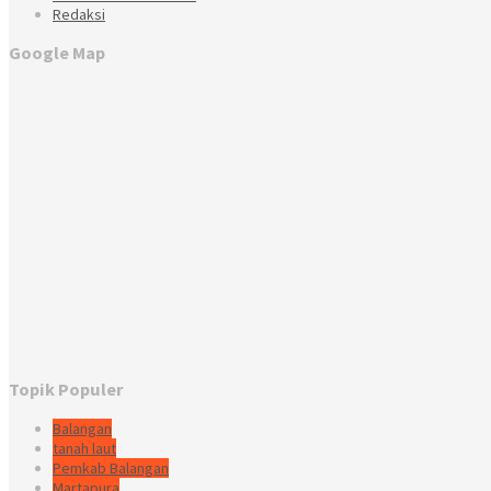
Redaksi
Google Map
Topik Populer
Balangan
tanah laut
Pemkab Balangan
Martapura