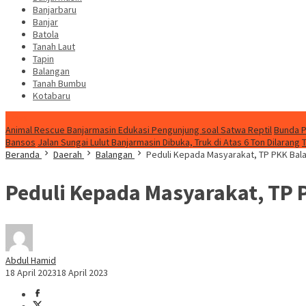
Banjarbaru
Banjar
Batola
Tanah Laut
Tapin
Balangan
Tanah Bumbu
Kotabaru
News
Animal Rescue Banjarmasin Edukasi Pengunjung soal Satwa Reptil
Bunda P
Bansos
Jalan Sungai Lulut Banjarmasin Dibuka, Truk di Atas 6 Ton Dilarang
Beranda
Daerah
Balangan
Peduli Kepada Masyarakat, TP PKK Bal
Peduli Kepada Masyarakat, TP 
Abdul Hamid
18 April 2023
18 April 2023