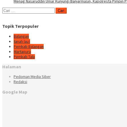
Menag Nasaruddin Umar Kunjungi Banjarmasin, Kapolresta Pimpin
Cari
untuk:
Topik Terpopuler
Balangan
tanah laut
Pemkab Balangan
Martapura
Pemkab Tala
Halaman
Pedoman Media Siber
Redaksi
Google Map