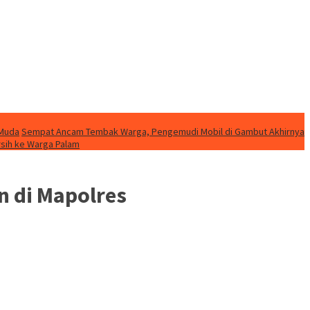
 Muda
Sempat Ancam Tembak Warga, Pengemudi Mobil di Gambut Akhirnya
rsih ke Warga Palam
 di Mapolres