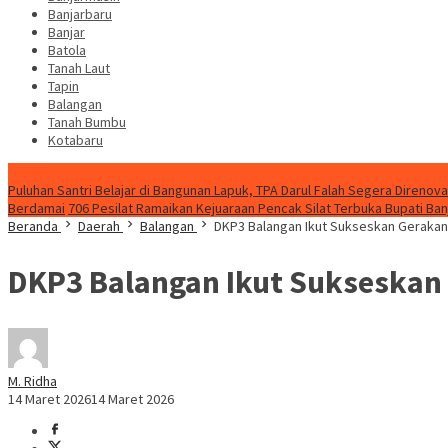
Banjarbaru
Banjar
Batola
Tanah Laut
Tapin
Balangan
Tanah Bumbu
Kotabaru
News
Puluhan Santri Belajar di Bangunan Lapuk, TPA Darul Falah Segera Direnova
Berdamai
706 Pesilat Ramaikan Kejuaraan Pencak Silat Terbuka Bupati Ban
Beranda
Daerah
Balangan
DKP3 Balangan Ikut Sukseskan Geraka
DKP3 Balangan Ikut Sukseskan
M. Ridha
14 Maret 2026
14 Maret 2026