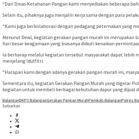
“Dari Dinas Ketahanan Pangan kami menyediakan beberapa bahan
Selain itu, pihaknya juga menjalin kerja sama dengan para pel
“Kami juga berkolaborasi dengan pedagang peternakan yang meny
Menurut Dewi, kegiatan gerakan pangan murah ini merupakan ba
hari besar keagamaan yang biasanya diikuti kenaikan perminta
Ia berharap melalui kegiatan tersebut masyarakat dapat lebih
menjelang Idulfitri.
“Harapan kami dengan adanya gerakan pangan murah ini, masyar
Sementara itu, kegiatan Gerakan Pangan Murah yang digelar P
kegiatan untuk membeli berbagai kebutuhan dapur yang dijual d
Balangan
DKP3 Balangan
Gerakan Pangan Murah
Pemkab Balangan
Polres B
Sebarkan