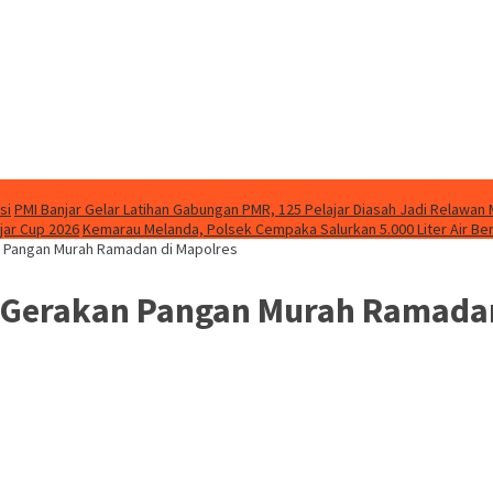
si
PMI Banjar Gelar Latihan Gabungan PMR, 125 Pelajar Diasah Jadi Relawan
jar Cup 2026
Kemarau Melanda, Polsek Cempaka Salurkan 5.000 Liter Air Be
n Pangan Murah Ramadan di Mapolres
 Gerakan Pangan Murah Ramadan