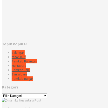
Topik Populer
Balangan
tanah laut
Pemkab Balangan
Martapura
Pemkab Tala
Banjarbaru
Pemkab Banjar
Kategori
Kategori