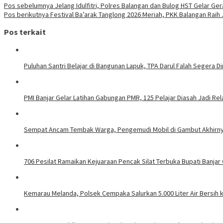
Navigasi
Pos sebelumnya
Jelang Idulfitri, Polres Balangan dan Bulog HST Gelar G
Pos berikutnya
Festival Ba’arak Tanglong 2026 Meriah, PKK Balangan Raih
pos
Pos terkait
Puluhan Santri Belajar di Bangunan Lapuk, TPA Darul Falah Segera D
PMI Banjar Gelar Latihan Gabungan PMR, 125 Pelajar Diasah Jadi R
Sempat Ancam Tembak Warga, Pengemudi Mobil di Gambut Akhirn
706 Pesilat Ramaikan Kejuaraan Pencak Silat Terbuka Bupati Banjar
Kemarau Melanda, Polsek Cempaka Salurkan 5.000 Liter Air Bersih