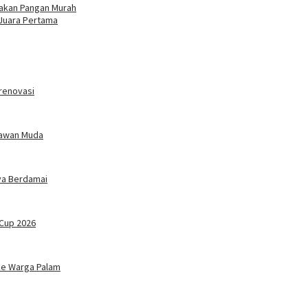
erakan Pangan Murah
 Juara Pertama
irenovasi
elawan Muda
ya Berdamai
 Cup 2026
 ke Warga Palam