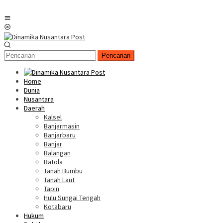
Menu
Mobile
Pencarian
Home
Dunia
Nusantara
Daerah
Kalsel
Banjarmasin
Banjarbaru
Banjar
Balangan
Batola
Tanah Bumbu
Tanah Laut
Tapin
Hulu Sungai Tengah
Kotabaru
Hukum