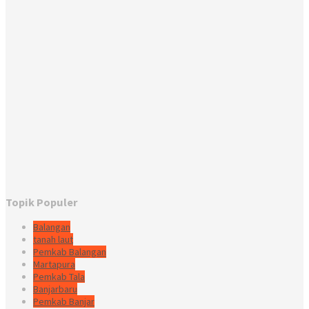
Topik Populer
Balangan
tanah laut
Pemkab Balangan
Martapura
Pemkab Tala
Banjarbaru
Pemkab Banjar