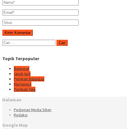
Cari
untuk:
Topik Terpopuler
Balangan
tanah laut
Pemkab Balangan
Martapura
Pemkab Tala
Halaman
Pedoman Media Siber
Redaksi
Google Map