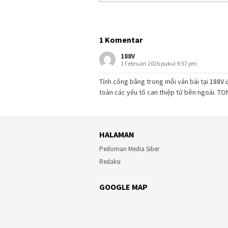
1 Komentar
188V
1 Februari 2026 pukul 9:37 pm
Tính công bằng trong mỗi ván bài tại
188V
đ
toàn các yếu tố can thiệp từ bên ngoài. T
HALAMAN
Pedoman Media Siber
Redaksi
GOOGLE MAP