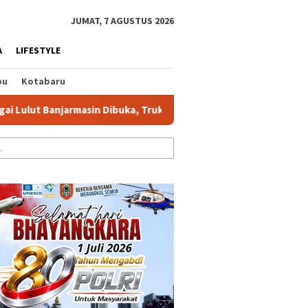
tutup
JUMAT, 7 AGUSTUS 2026
A
LIFESTYLE
bu
Kotabaru
masin Dibuka, Truk di Atas 6 Ton Dilarang
Kapolresta Ban