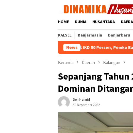
Loncat
ke
konten
HOME
DUNIA
NUSANTARA
DAER
KALSEL
Banjarmasin
Banjarbaru
Kejar Target IKD 90 Persen, Pemko Banjarmasin dan D
News
Beranda
Daerah
Balangan
Sepanjang Tahun 2
Dominan Ditangan
Ben Hamid
30 Desember 2022