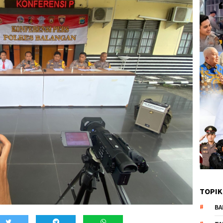
TOPIK
BA