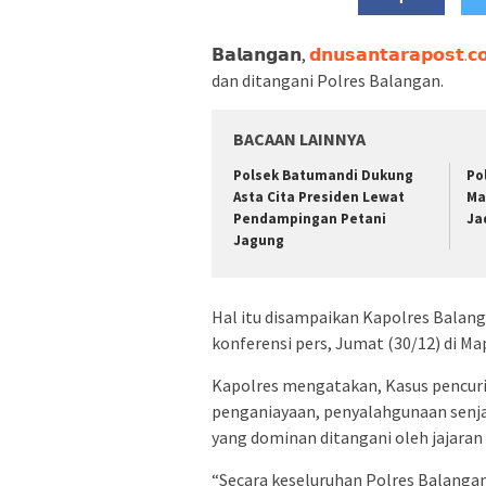
𝗕𝗮𝗹𝗮𝗻𝗴𝗮𝗻,
𝗱𝗻𝘂𝘀𝗮𝗻𝘁𝗮𝗿𝗮𝗽𝗼𝘀𝘁.𝗰
dan ditangani Polres Balangan.
BACAAN LAINNYA
Polsek Batumandi Dukung
Po
Asta Cita Presiden Lewat
Ma
Pendampingan Petani
Ja
Jagung
Hal itu disampaikan Kapolres Balang
konferensi pers, Jumat (30/12) di M
Kapolres mengatakan, Kasus pencur
penganiayaan, penyalahgunaan senja
yang dominan ditangani oleh jajaran
“Secara keseluruhan Polres Balanga