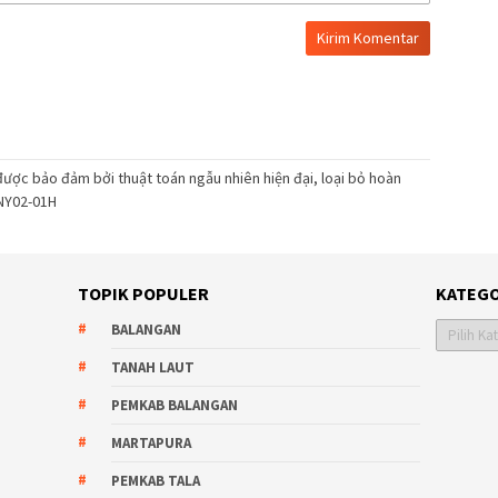
ược bảo đảm bởi thuật toán ngẫu nhiên hiện đại, loại bỏ hoàn
ONY02-01H
TOPIK POPULER
KATEGO
Kategori
BALANGAN
TANAH LAUT
PEMKAB BALANGAN
MARTAPURA
PEMKAB TALA