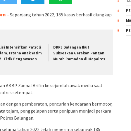
TA
PE
𝗼𝗺
– Sepanjang tahun 2022, 185 kasus berhasil diungkap
MA
PE
lisi Intensifkan Patroli
DKP3 Balangan Ikut
lam, Istana Anak Yatim
Sukseskan Gerakan Pangan
di Titik Pengawasan
Murah Ramadan di Mapolres
an AKBP Zaenal Arifin ke sejumlah awak media saat
apolres setempat.
ian dengan pemberatan, pencurian kendaraan bermotor,
ta tajam, penggelapan serta penipuan menjadi perkara
 Polres Balangan.
n selama tahun 2022 telah menerima sebanyak 185