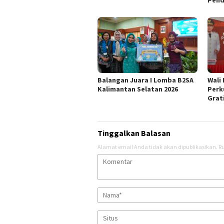
Pend
Balangan Juara I Lomba B2SA
Wali
Kalimantan Selatan 2026
Perk
Grat
Tinggalkan Balasan
Alamat email Anda tidak akan dipublikasikan.
Ru