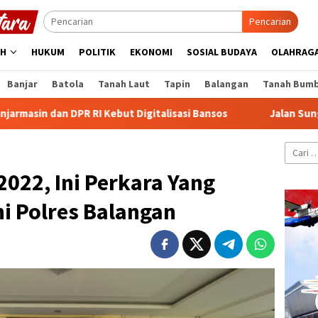
Pencarian
AH
HUKUM
POLITIK
EKONOMI
SOSIAL BUDAYA
OLAHRAG
Banjar
Batola
Tanah Laut
Tapin
Balangan
Tanah Bum
PR RI Kebut Digitalisasi Bansos
Jalan Sungai Lulut Banjar
Cari
untuk:
022, Ini Perkara Yang
i Polres Balangan