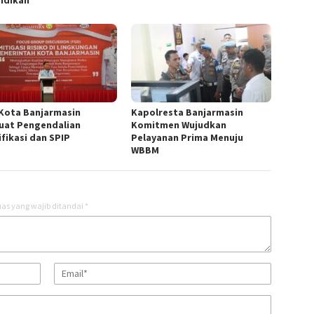
idikan
 Kota Banjarmasin
Kapolresta Banjarmasin
uat Pengendalian
Komitmen Wujudkan
ifikasi dan SPIP
Pelayanan Prima Menuju
WBBM
as yang wajib ditandai
*