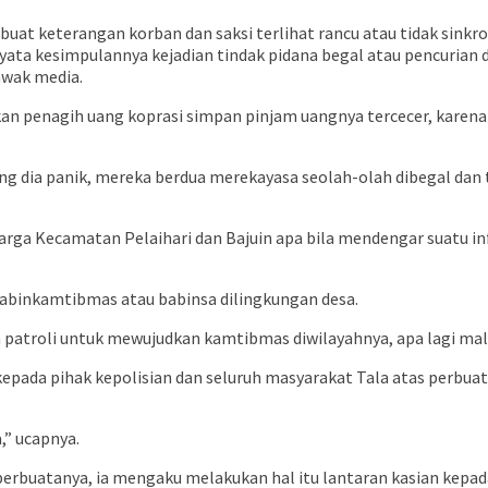
at keterangan korban dan saksi terlihat rancu atau tidak sinkron
yata kesimpulannya kejadian tindak pidana begal atau pencurian d
awak media.
an penagih uang koprasi simpan pinjam uangnya tercecer, karena r
ang dia panik, mereka berdua merekayasa seolah-olah dibegal dan 
arga Kecamatan Pelaihari dan Bajuin apa bila mendengar suatu i
habinkamtibmas atau babinsa dilingkungan desa.
 patroli untuk mewujudkan kamtibmas diwilayahnya, apa lagi mal
kepada pihak kepolisian dan seluruh masyarakat Tala atas perb
,” ucapnya.
erbuatanya, ia mengaku melakukan hal itu lantaran kasian kepada