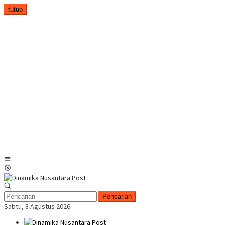
Loncat
tutup
ke
konten
Menu
Mobile
Pencarian
Sabtu, 8 Agustus 2026