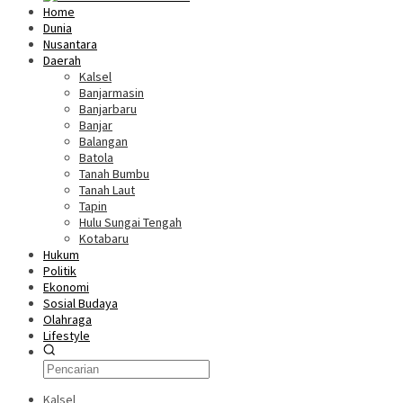
Home
Dunia
Nusantara
Daerah
Kalsel
Banjarmasin
Banjarbaru
Banjar
Balangan
Batola
Tanah Bumbu
Tanah Laut
Tapin
Hulu Sungai Tengah
Kotabaru
Hukum
Politik
Ekonomi
Sosial Budaya
Olahraga
Lifestyle
Kalsel