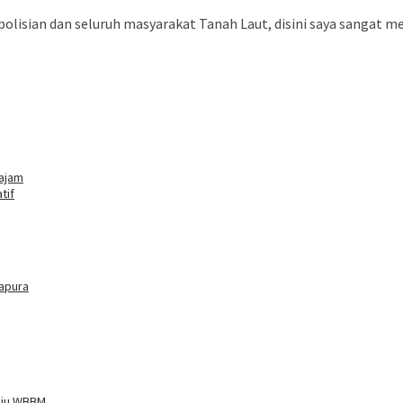
isian dan seluruh masyarakat Tanah Laut, disini saya sangat me
Sajam
tif
tapura
uju WBBM