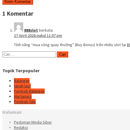
1 Komentar
888slot
berkata:
27 April 2026 pukul 11:07 pm
Tính năng “mua vòng quay thưởng” (Buy Bonus) trên nhiều slot tại
8
Cari
untuk:
Topik Terpopuler
Balangan
tanah laut
Pemkab Balangan
Martapura
Pemkab Tala
Halaman
Pedoman Media Siber
Redaksi