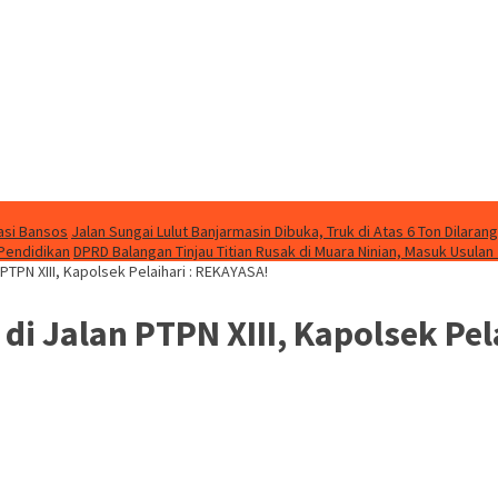
asi Bansos
Jalan Sungai Lulut Banjarmasin Dibuka, Truk di Atas 6 Ton Dilarang
 Pendidikan
DPRD Balangan Tinjau Titian Rusak di Muara Ninian, Masuk Usulan
PTPN XIII, Kapolsek Pelaihari : REKAYASA!
di Jalan PTPN XIII, Kapolsek Pel