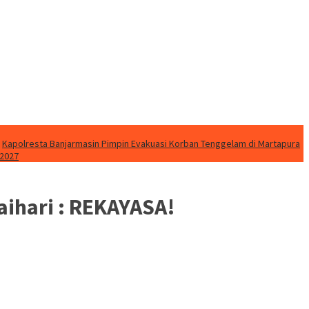
Kapolresta Banjarmasin Pimpin Evakuasi Korban Tenggelam di Martapura
 2027
aihari : REKAYASA!