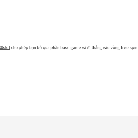
88slot
cho phép bạn bỏ qua phần base game và đi thẳng vào vòng free spin – 