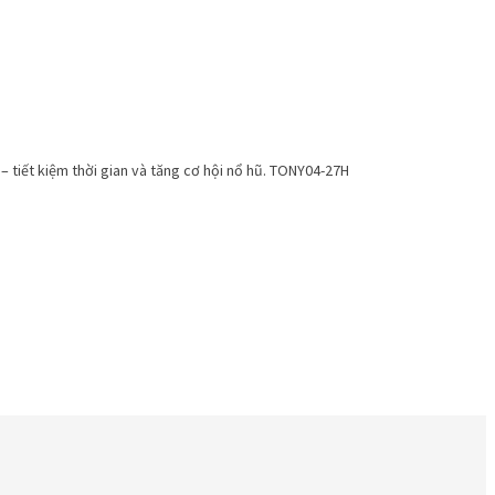
tiết kiệm thời gian và tăng cơ hội nổ hũ. TONY04-27H