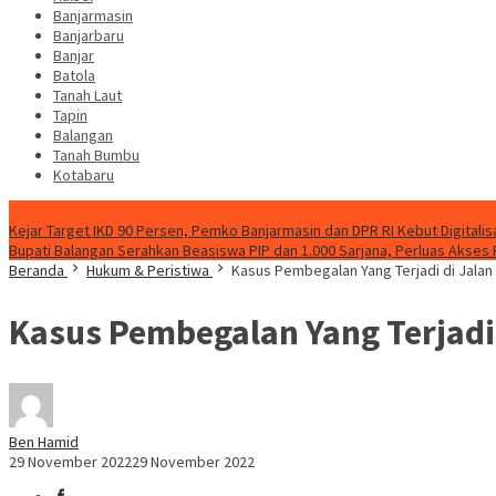
Banjarmasin
Banjarbaru
Banjar
Batola
Tanah Laut
Tapin
Balangan
Tanah Bumbu
Kotabaru
News
Kejar Target IKD 90 Persen, Pemko Banjarmasin dan DPR RI Kebut Digitalis
Bupati Balangan Serahkan Beasiswa PIP dan 1.000 Sarjana, Perluas Akses
Beranda
Hukum & Peristiwa
Kasus Pembegalan Yang Terjadi di Jalan 
Kasus Pembegalan Yang Terjadi 
Ben Hamid
29 November 2022
29 November 2022