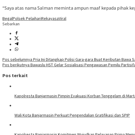
“Saya atas nama Salman meminta ampun maaf kepada pihak kepol
Begal
Polsek Pelaihari
Rekayasa
Viral
Sebarkan
Navigasi
Pos sebelumnya
Pria Ini Ditangkap Polisi Gara-gara Buat Keributan Bawa 
Pos berikutnya
Bawaslu HST Gelar Sosialisasi Pengawasan Pemilu Partisifa
pos
Pos terkait
Kapolresta Banjarmasin Pimpin Evakuasi Korban Tenggelam di Mar
Wali Kota Banjarmasin Perkuat Pengendalian Gratifikasi dan SPIP
Kapolresta Banjarmasin Komitmen Wujudkan Pelayanan Prima Men