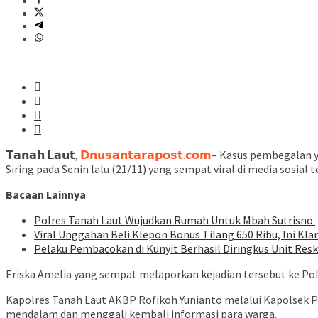
𝗧𝗮𝗻𝗮𝗵 𝗟𝗮𝘂𝘁,
𝗗𝗻𝘂𝘀𝗮𝗻𝘁𝗮𝗿𝗮𝗽𝗼𝘀𝘁.𝗰𝗼𝗺
– Kasus pembegalan ya
Siring pada Senin lalu (21/11) yang sempat viral di media sosial 
Bacaan Lainnya
Polres Tanah Laut Wujudkan Rumah Untuk Mbah Sutrisno
Viral Unggahan Beli Klepon Bonus Tilang 650 Ribu, Ini Klar
Pelaku Pembacokan di Kunyit Berhasil Diringkus Unit Resk
Eriska Amelia yang sempat melaporkan kejadian tersebut ke Pols
Kapolres Tanah Laut AKBP Rofikoh Yunianto melalui Kapolsek P
mendalam dan menggali kembali informasi para warga.