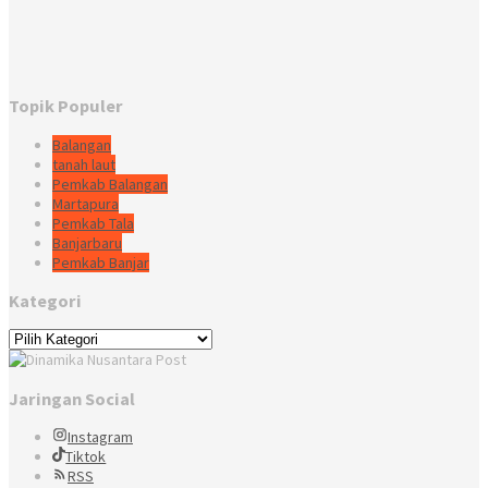
Topik Populer
Balangan
tanah laut
Pemkab Balangan
Martapura
Pemkab Tala
Banjarbaru
Pemkab Banjar
Kategori
Kategori
Jaringan Social
Instagram
Tiktok
RSS