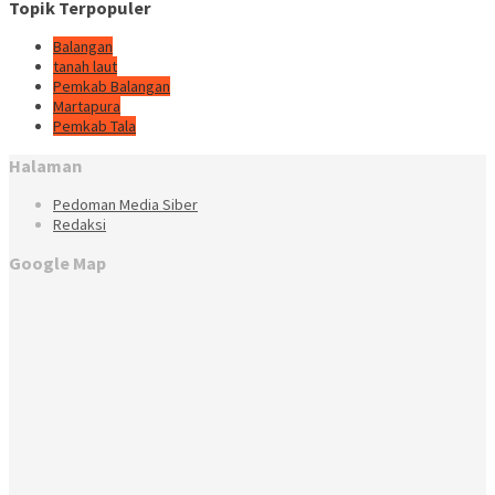
Topik Terpopuler
Balangan
tanah laut
Pemkab Balangan
Martapura
Pemkab Tala
Halaman
Pedoman Media Siber
Redaksi
Google Map