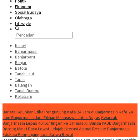
Politik
Ekonomi
Sosial Budaya
Olahraga
Lifestyle
Kalsel
Banjarmasin
Banjarbaru
Banjar
Batola
Tanah Laut
Tapin
Balangan
Tanah Bumbu
Kotabaru
News
Barista Keluhkan Etika Pengunjung Kafe 24 Jam di Banjarmasin
Kafe 24
Jam Banjarmasin Jadi Pilihan Mahasiswa untuk Nugas
Kwarcab
Banjarmasin Lepas 40 Kontingen ke Jamnas XII
Bunda PAUD Banjarmasin
Dorong Minat Baca Lewat Jelajah Literasi
Animal Rescue Banjarmasin
Edukasi Pengunjung soal Satwa Reptil