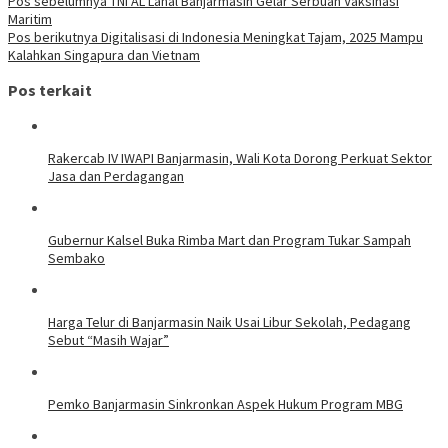
Navigasi
Pos sebelumnya
TNI AL Lanal Banjarmasin Gelar Serbuan Vaksinasi
Maritim
pos
Pos berikutnya
Digitalisasi di Indonesia Meningkat Tajam, 2025 Mampu
Kalahkan Singapura dan Vietnam
Pos terkait
Rakercab IV IWAPI Banjarmasin, Wali Kota Dorong Perkuat Sektor
Jasa dan Perdagangan
Gubernur Kalsel Buka Rimba Mart dan Program Tukar Sampah
Sembako
Harga Telur di Banjarmasin Naik Usai Libur Sekolah, Pedagang
Sebut “Masih Wajar”
Pemko Banjarmasin Sinkronkan Aspek Hukum Program MBG