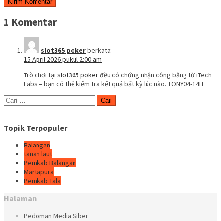
1 Komentar
slot365 poker
berkata:
15 April 2026 pukul 2:00 am
Trò chơi tại
slot365 poker
đều có chứng nhận công bằng từ iTech
Labs – bạn có thể kiểm tra kết quả bất kỳ lúc nào. TONY04-14H
Cari
untuk:
Topik Terpopuler
Balangan
tanah laut
Pemkab Balangan
Martapura
Pemkab Tala
Halaman
Pedoman Media Siber