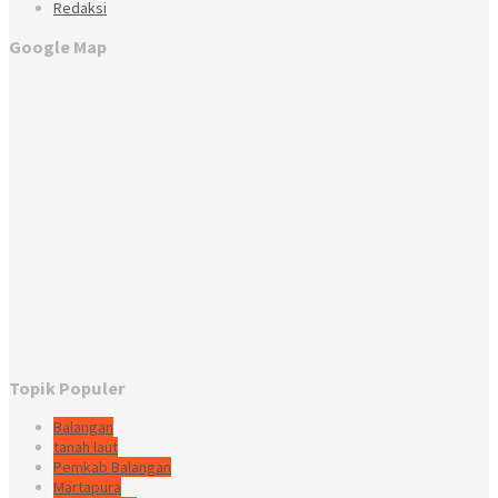
Redaksi
Google Map
Topik Populer
Balangan
tanah laut
Pemkab Balangan
Martapura