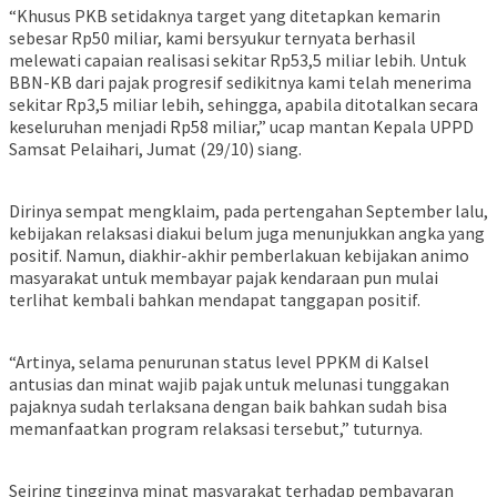
“Khusus PKB setidaknya target yang ditetapkan kemarin
sebesar Rp50 miliar, kami bersyukur ternyata berhasil
melewati capaian realisasi sekitar Rp53,5 miliar lebih. Untuk
BBN-KB dari pajak progresif sedikitnya kami telah menerima
sekitar Rp3,5 miliar lebih, sehingga, apabila ditotalkan secara
keseluruhan menjadi Rp58 miliar,” ucap mantan Kepala UPPD
Samsat Pelaihari, Jumat (29/10) siang.
Dirinya sempat mengklaim, pada pertengahan September lalu,
kebijakan relaksasi diakui belum juga menunjukkan angka yang
positif. Namun, diakhir-akhir pemberlakuan kebijakan animo
masyarakat untuk membayar pajak kendaraan pun mulai
terlihat kembali bahkan mendapat tanggapan positif.
“Artinya, selama penurunan status level PPKM di Kalsel
antusias dan minat wajib pajak untuk melunasi tunggakan
pajaknya sudah terlaksana dengan baik bahkan sudah bisa
memanfaatkan program relaksasi tersebut,” tuturnya.
Seiring tingginya minat masyarakat terhadap pembayaran