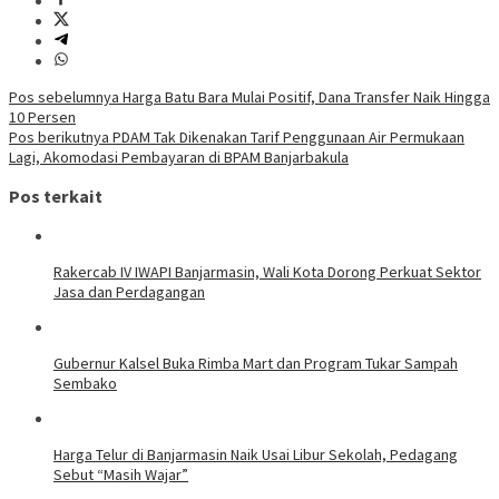
Navigasi
Pos sebelumnya
Harga Batu Bara Mulai Positif, Dana Transfer Naik Hingga
10 Persen
pos
Pos berikutnya
PDAM Tak Dikenakan Tarif Penggunaan Air Permukaan
Lagi, Akomodasi Pembayaran di BPAM Banjarbakula
Pos terkait
Rakercab IV IWAPI Banjarmasin, Wali Kota Dorong Perkuat Sektor
Jasa dan Perdagangan
Gubernur Kalsel Buka Rimba Mart dan Program Tukar Sampah
Sembako
Harga Telur di Banjarmasin Naik Usai Libur Sekolah, Pedagang
Sebut “Masih Wajar”