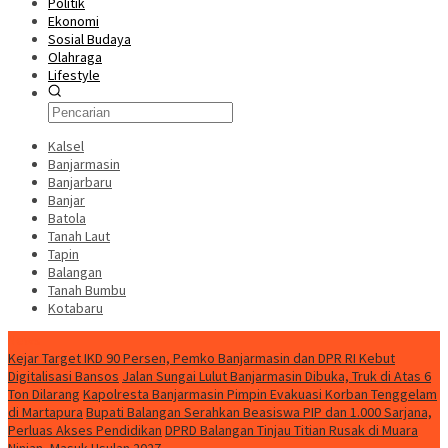
Politik
Ekonomi
Sosial Budaya
Olahraga
Lifestyle
Kalsel
Banjarmasin
Banjarbaru
Banjar
Batola
Tanah Laut
Tapin
Balangan
Tanah Bumbu
Kotabaru
News
Kejar Target IKD 90 Persen, Pemko Banjarmasin dan DPR RI Kebut
Digitalisasi Bansos
Jalan Sungai Lulut Banjarmasin Dibuka, Truk di Atas 6
Ton Dilarang
Kapolresta Banjarmasin Pimpin Evakuasi Korban Tenggelam
di Martapura
Bupati Balangan Serahkan Beasiswa PIP dan 1.000 Sarjana,
Perluas Akses Pendidikan
DPRD Balangan Tinjau Titian Rusak di Muara