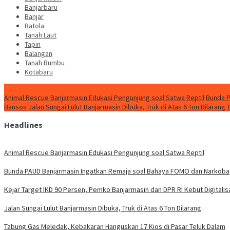
Banjarbaru
Banjar
Batola
Tanah Laut
Tapin
Balangan
Tanah Bumbu
Kotabaru
News
Animal Rescue Banjarmasin Edukasi Pengunjung soal Satwa Reptil
Bunda P
Bansos
Jalan Sungai Lulut Banjarmasin Dibuka, Truk di Atas 6 Ton Dilarang
Headlines
Animal Rescue Banjarmasin Edukasi Pengunjung soal Satwa Reptil
Bunda PAUD Banjarmasin Ingatkan Remaja soal Bahaya FOMO dan Narkoba
Kejar Target IKD 90 Persen, Pemko Banjarmasin dan DPR RI Kebut Digitalis
Jalan Sungai Lulut Banjarmasin Dibuka, Truk di Atas 6 Ton Dilarang
Tabung Gas Meledak, Kebakaran Hanguskan 17 Kios di Pasar Teluk Dalam