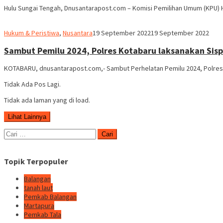
Hulu Sungai Tengah, Dnusantarapost.com – Komisi Pemilihan Umum (KPU) H
Robert
Hukum & Peristiwa
,
Nusantara
19 September 2022
19 September 2022
Sambut Pemilu 2024, Polres Kotabaru laksanakan Sis
KOTABARU, dnusantarapost.com,- Sambut Perhelatan Pemilu 2024, Polres
Tidak Ada Pos Lagi.
Tidak ada laman yang di load.
Lihat Lainnya
Cari
untuk:
Topik Terpopuler
Balangan
tanah laut
Pemkab Balangan
Martapura
Pemkab Tala