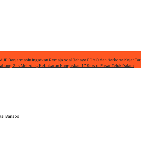
AUD Banjarmasin Ingatkan Remaja soal Bahaya FOMO dan Narkoba
Kejar Ta
Tabung Gas Meledak, Kebakaran Hanguskan 17 Kios di Pasar Teluk Dalam
asi Bansos