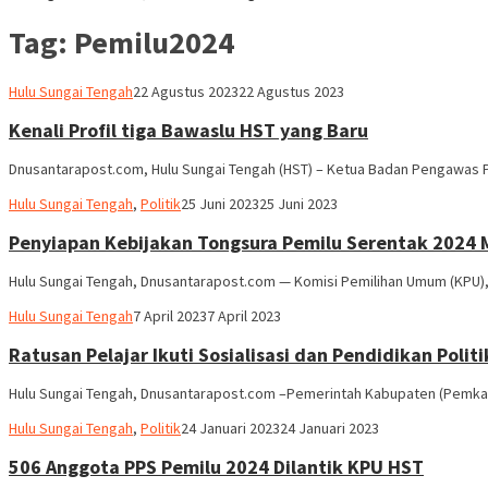
Tag:
Pemilu2024
Hariadi
Hulu Sungai Tengah
22 Agustus 2023
22 Agustus 2023
Adi
Kenali Profil tiga Bawaslu HST yang Baru
Dnusantarapost.com, Hulu Sungai Tengah (HST) – Ketua Badan Pengawas P
Hariadi
Hulu Sungai Tengah
,
Politik
25 Juni 2023
25 Juni 2023
Adi
Penyiapan Kebijakan Tongsura Pemilu Serentak 2024
Hulu Sungai Tengah, Dnusantarapost.com — Komisi Pemilihan Umum (KPU),
Hariadi
Hulu Sungai Tengah
7 April 2023
7 April 2023
Adi
Ratusan Pelajar Ikuti Sosialisasi dan Pendidikan Polit
Hulu Sungai Tengah, Dnusantarapost.com –Pemerintah Kabupaten (Pemkab)
Hariadi
Hulu Sungai Tengah
,
Politik
24 Januari 2023
24 Januari 2023
Adi
506 Anggota PPS Pemilu 2024 Dilantik KPU HST