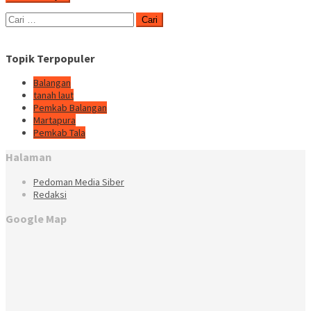
Cari
untuk:
Topik Terpopuler
Balangan
tanah laut
Pemkab Balangan
Martapura
Pemkab Tala
Halaman
Pedoman Media Siber
Redaksi
Google Map