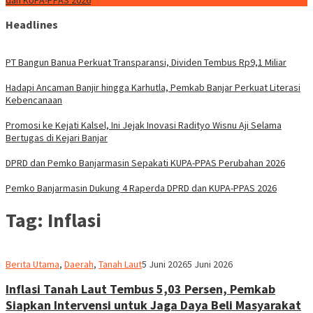
dan KUPA-PPAS 2026
Headlines
PT Bangun Banua Perkuat Transparansi, Dividen Tembus Rp9,1 Miliar
Hadapi Ancaman Banjir hingga Karhutla, Pemkab Banjar Perkuat Literasi
Kebencanaan
Promosi ke Kejati Kalsel, Ini Jejak Inovasi Radityo Wisnu Aji Selama
Bertugas di Kejari Banjar
DPRD dan Pemko Banjarmasin Sepakati KUPA-PPAS Perubahan 2026
Pemko Banjarmasin Dukung 4 Raperda DPRD dan KUPA-PPAS 2026
Tag:
Inflasi
Redaksi
Berita Utama
,
Daerah
,
Tanah Laut
5 Juni 2026
5 Juni 2026
dnusantarapost
Inflasi Tanah Laut Tembus 5,03 Persen, Pemkab
Siapkan Intervensi untuk Jaga Daya Beli Masyarakat