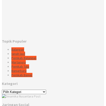
Topik Populer
Balangan
tanah laut
Pemkab Balangan
Martapura
Pemkab Tala
Banjarbaru
Pemkab Banjar
Kategori
Kategori
Jaringan Social