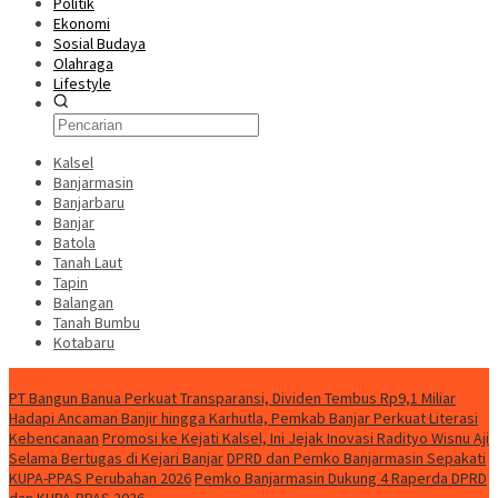
Politik
Ekonomi
Sosial Budaya
Olahraga
Lifestyle
Kalsel
Banjarmasin
Banjarbaru
Banjar
Batola
Tanah Laut
Tapin
Balangan
Tanah Bumbu
Kotabaru
News
PT Bangun Banua Perkuat Transparansi, Dividen Tembus Rp9,1 Miliar
Hadapi Ancaman Banjir hingga Karhutla, Pemkab Banjar Perkuat Literasi
Kebencanaan
Promosi ke Kejati Kalsel, Ini Jejak Inovasi Radityo Wisnu Aji
Selama Bertugas di Kejari Banjar
DPRD dan Pemko Banjarmasin Sepakati
KUPA-PPAS Perubahan 2026
Pemko Banjarmasin Dukung 4 Raperda DPRD