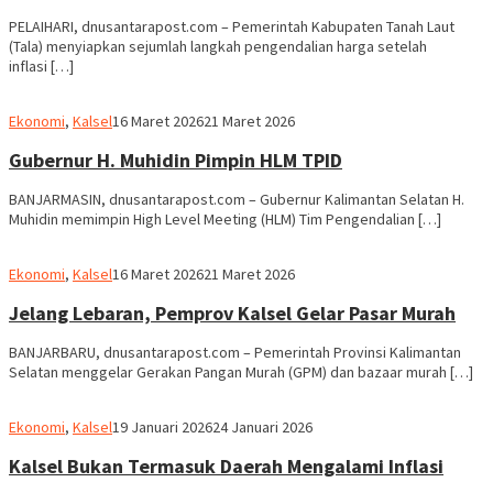
PELAIHARI, dnusantarapost.com – Pemerintah Kabupaten Tanah Laut
(Tala) menyiapkan sejumlah langkah pengendalian harga setelah
inflasi […]
Redaksi
Ekonomi
,
Kalsel
16 Maret 2026
21 Maret 2026
dnusantarapost
Gubernur H. Muhidin Pimpin HLM TPID
BANJARMASIN, dnusantarapost.com – Gubernur Kalimantan Selatan H.
Muhidin memimpin High Level Meeting (HLM) Tim Pengendalian […]
Redaksi
Ekonomi
,
Kalsel
16 Maret 2026
21 Maret 2026
dnusantarapost
Jelang Lebaran, Pemprov Kalsel Gelar Pasar Murah
BANJARBARU, dnusantarapost.com – Pemerintah Provinsi Kalimantan
Selatan menggelar Gerakan Pangan Murah (GPM) dan bazaar murah […]
Redaksi
Ekonomi
,
Kalsel
19 Januari 2026
24 Januari 2026
dnusantarapost
Kalsel Bukan Termasuk Daerah Mengalami Inflasi