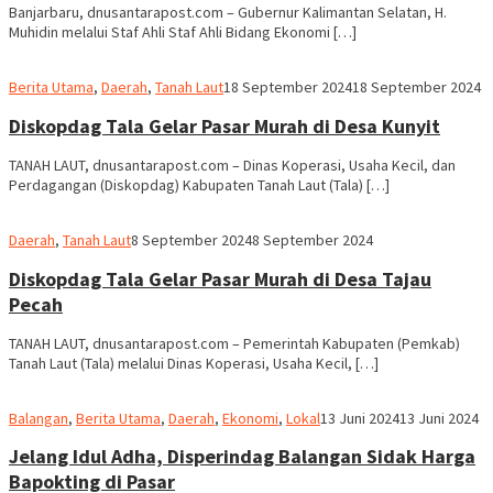
Banjarbaru, dnusantarapost.com – Gubernur Kalimantan Selatan, H.
Muhidin melalui Staf Ahli Staf Ahli Bidang Ekonomi […]
Redaksi
Berita Utama
,
Daerah
,
Tanah Laut
18 September 2024
18 September 2024
dnusantarapost
Diskopdag Tala Gelar Pasar Murah di Desa Kunyit
TANAH LAUT, dnusantarapost.com – Dinas Koperasi, Usaha Kecil, dan
Perdagangan (Diskopdag) Kabupaten Tanah Laut (Tala) […]
Redaksi
Daerah
,
Tanah Laut
8 September 2024
8 September 2024
dnusantarapost
Diskopdag Tala Gelar Pasar Murah di Desa Tajau
Pecah
TANAH LAUT, dnusantarapost.com – Pemerintah Kabupaten (Pemkab)
Tanah Laut (Tala) melalui Dinas Koperasi, Usaha Kecil, […]
M.
Balangan
,
Berita Utama
,
Daerah
,
Ekonomi
,
Lokal
13 Juni 2024
13 Juni 2024
Ridha
Jelang Idul Adha, Disperindag Balangan Sidak Harga
Bapokting di Pasar