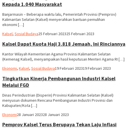
Kepada 1.040 Masyarakat
Banjarmasin – Beberapa waktu lalu, Pemerintah Provinsi (Pemprov)
Kalimantan Selatan (Kalsel) menyerahkan bantuan pemulihan
ekonomi […]
Supian
Kalsel
,
Sosial Budaya
25 Februari 2023
25 Februari 2023
Kalsel Dapat Kuota Haji 3.818 Jemaah, Ini Rinciannya
Kantor Wilayah Kementerian Agama Provinsi Kalimantan Selatan
(Kemenag Kalsel), menyampaikan hasil keputusan Menteri Agama RI […]
Supian
Ekonomi
,
Kalsel
,
Sosial Budaya
19 Februari 2023
19 Februari 2023
Tingkatkan Kinerja Pembangunan Industri Kalsel
Melalui FGD
Dinas Perindustrian (Disperin) Provinsi Kalimantan Selatan (Kalsel)
menyusun dokumen Rencana Pembangunan Industri Provinsi dan
Kabupaten/Kota […]
Supian
Ekonomi
28 Januari 2023
28 Januari 2023
Pemprov Kalsel Terus Berupaya Tekan Laju Inflasi