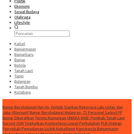
Politik
Ekonomi
Sosial Budaya
Olahraga
Lifestyle
Kalsel
Banjarmasin
Banjarbaru
Banjar
Batola
Tanah Laut
Tapin
Balangan
Tanah Bumbu
Kotabaru
News
Banjar Bershalawat Hari Ini, Dishub Siapkan Rekayasa Lalu Lintas dan
Jalur Alternatif
Banjar Bershalawat Malam Ini, 71 Personel Satpol PP
Banjar Dikerahkan
Terima Kunjungan UNISKA MAB, Pemkab Tanah Laut
Dorong ASN Tingkatkan Kompetensi Lewat Perkuliahan
PLN Ungkap
Penyebab Pemadaman Listrik Kalselteng
Kapolresta Banjarmasin