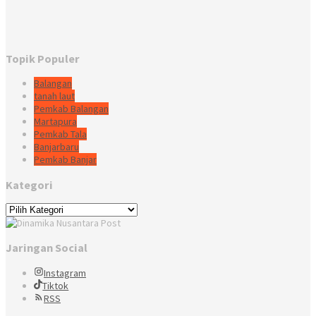
Topik Populer
Balangan
tanah laut
Pemkab Balangan
Martapura
Pemkab Tala
Banjarbaru
Pemkab Banjar
Kategori
Kategori
Jaringan Social
Instagram
Tiktok
RSS