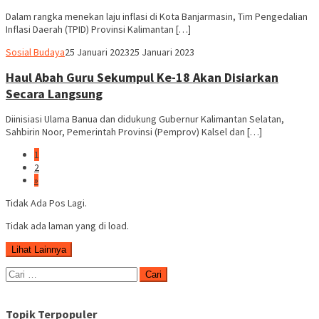
Dalam rangka menekan laju inflasi di Kota Banjarmasin, Tim Pengedalian
Inflasi Daerah (TPID) Provinsi Kalimantan […]
Supian
Sosial Budaya
25 Januari 2023
25 Januari 2023
Haul Abah Guru Sekumpul Ke-18 Akan Disiarkan
Secara Langsung
Diinisiasi Ulama Banua dan didukung Gubernur Kalimantan Selatan,
Sahbirin Noor, Pemerintah Provinsi (Pemprov) Kalsel dan […]
1
2
»
Tidak Ada Pos Lagi.
Tidak ada laman yang di load.
Lihat Lainnya
Cari
untuk:
Topik Terpopuler