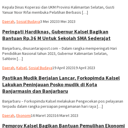
Kepala Dinas Koperasi dan UKM Provinsi Kalimantan Selatan, Gusti
Yanuar Noor Rifai membuka Pelatihan Berbasis […]
Supian
Daerah
,
Sosial Budaya
3 Mei 2023
3 Mei 2023
Peringati Hardiknas, Gubernur Kalsel Bagikan
Bantuan Rp.36 M Untuk Sekolah SMA Sederajat
Banjarbaru, dnusantarapost.com – Dalam rangka memperingati Hari
Pendidikan Nasional tahun 2023, Gubernur Kalimantan Selatan,
Sahbirin […]
Supian
Daerah
,
Kalsel
,
Sosial Budaya
19 April 2023
19 April 2023
Pastikan Mudik Berjalan Lancar, Forkopimda Kalsel
Lakukan Peninjauan Posko mudik di Kota
Banjarmasin dan Banjarbaru
Banjarbaru – Forkopimda Kalsel melakukan Pengecekan pos pelayanan
terpadu dalam rangka persiapan pengamanan hari raya […]
Supian
Daerah
,
Ekonomi
16 Maret 2023
16 Maret 2023
Pemprov Kalsel Bagikan Bantuan Pemulihan Ekonomi