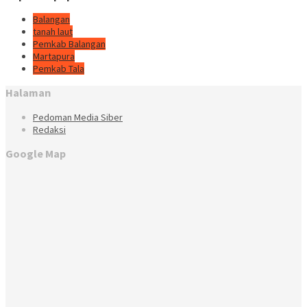
Balangan
tanah laut
Pemkab Balangan
Martapura
Pemkab Tala
Halaman
Pedoman Media Siber
Redaksi
Google Map