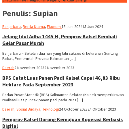
Silaturahmi ke Pengadilan Negeri, Perkuat Sinergi
Penulis:
Supian
Supian
Banjarbaru
,
Berita Utama
,
Ekonomi
15 Juni 2024
15 Juni 2024
Jelang Idul Adha 1445 H, Pemprov Kalsel Kembali
Gelar Pasar Murah
Banjarbaru – Setelah dua hari yang lalu sukses di kelurahan Guntung
Paikat, Pemerintah Provinsi Kalimantan […]
Supian
Daerah
2 November 2023
2 November 2023
BPS Catat Luas Panen Padi Kalsel Capai 46,83 Ribu
Hektare Pada September 2023
Badan Pusat Statistik (BPS) Kalimantan Selatan (Kalsel) memperkirakan
realisasi luas puncak panen padi pada 2023 […]
Supian
Daerah
,
Sosial Budaya
,
Teknologi
24 Oktober 2023
24 Oktober 2023
Pemprov Kalsel Dorong Kemajuan Koperasi Berbasis
Digital