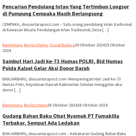
dnusantarapost
Pencarian Pendulang Intan Yang Tertimbun Longsor
di Pumpung Cempaka Masih Berlangsung
CEMPAKA, dnusantarapost.com – Satu orang pendulang intan tradisonal
di Kawasan Wisata Pendulangan Intan Tradisional, Desa […]
Redaksi
Banjarbaru
,
Berita Utama
,
Sosial Budaya
29 Oktober 2024
29 Oktober
dnusantarapost
2024
Sambut Hari Jadi ke-73 Humas POLRI, Bid Humas
Polda Kalsel Gelar Aksi Donor Darah
BANJARBARU, dnusantarapost.com- Memperingati Hari Jadi ke-73
Humas Polri, Kepolisian Daerah Kalimantan Selatan menggelar aksi
donor […]
Redaksi
Banjarbaru
,
Berita Utama
28 Oktober 2024
28 Oktober 2024
dnusantarapost
Gudang Bahan Baku Obat Nyamuk PT Fumakilla
Terbakar, Sempat Ada Ledakan
BANJARBARU, dnusantarapost.com – Kebakaran Gudang Bahan Baku