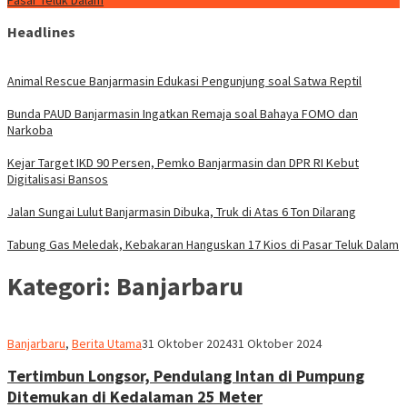
Pasar Teluk Dalam
Headlines
Animal Rescue Banjarmasin Edukasi Pengunjung soal Satwa Reptil
Bunda PAUD Banjarmasin Ingatkan Remaja soal Bahaya FOMO dan
Narkoba
Kejar Target IKD 90 Persen, Pemko Banjarmasin dan DPR RI Kebut
Digitalisasi Bansos
Jalan Sungai Lulut Banjarmasin Dibuka, Truk di Atas 6 Ton Dilarang
Tabung Gas Meledak, Kebakaran Hanguskan 17 Kios di Pasar Teluk Dalam
Kategori:
Banjarbaru
Redaksi
Banjarbaru
,
Berita Utama
31 Oktober 2024
31 Oktober 2024
dnusantarapost
Tertimbun Longsor, Pendulang Intan di Pumpung
Ditemukan di Kedalaman 25 Meter