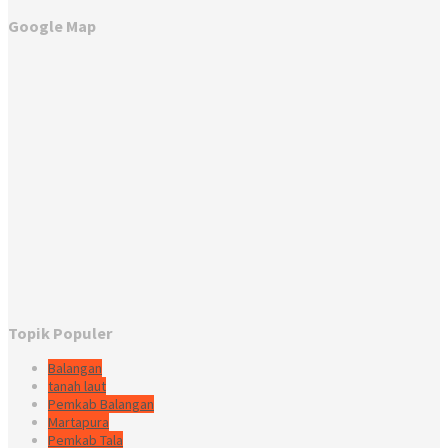
Google Map
Topik Populer
Balangan
tanah laut
Pemkab Balangan
Martapura
Pemkab Tala