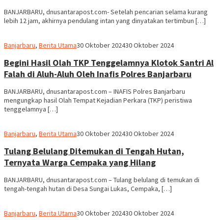
BANJARBARU, dnusantarapost.com- Setelah pencarian selama kurang
lebih 12 jam, akhirnya pendulang intan yang dinyatakan tertimbun […]
Redaksi
Banjarbaru
,
Berita Utama
30 Oktober 2024
30 Oktober 2024
dnusantarapost
Begini Hasil Olah TKP Tenggelamnya Klotok Santri Al
Falah di Aluh-Aluh Oleh Inafis Polres Banjarbaru
BANJARBARU, dnusantarapost.com – INAFIS Polres Banjarbaru
mengungkap hasil Olah Tempat Kejadian Perkara (TKP) peristiwa
tenggelamnya […]
Redaksi
Banjarbaru
,
Berita Utama
30 Oktober 2024
30 Oktober 2024
dnusantarapost
Tulang Belulang Ditemukan di Tengah Hutan,
Ternyata Warga Cempaka yang Hilang
BANJARBARU, dnusantarapost.com – Tulang belulang di temukan di
tengah-tengah hutan di Desa Sungai Lukas, Cempaka, […]
Redaksi
Banjarbaru
,
Berita Utama
30 Oktober 2024
30 Oktober 2024