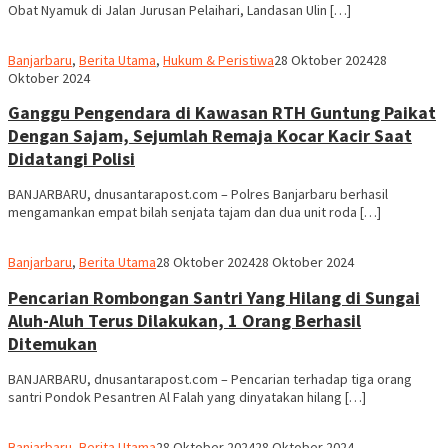
Obat Nyamuk di Jalan Jurusan Pelaihari, Landasan Ulin […]
Redaksi
Banjarbaru
,
Berita Utama
,
Hukum & Peristiwa
28 Oktober 2024
28
dnusantarapost
Oktober 2024
Ganggu Pengendara di Kawasan RTH Guntung Paikat
Dengan Sajam, Sejumlah Remaja Kocar Kacir Saat
Didatangi Polisi
BANJARBARU, dnusantarapost.com – Polres Banjarbaru berhasil
mengamankan empat bilah senjata tajam dan dua unit roda […]
Redaksi
Banjarbaru
,
Berita Utama
28 Oktober 2024
28 Oktober 2024
dnusantarapost
Pencarian Rombongan Santri Yang Hilang di Sungai
Aluh-Aluh Terus Dilakukan, 1 Orang Berhasil
Ditemukan
BANJARBARU, dnusantarapost.com – Pencarian terhadap tiga orang
santri Pondok Pesantren Al Falah yang dinyatakan hilang […]
Redaksi
Banjarbaru
,
Berita Utama
28 Oktober 2024
28 Oktober 2024