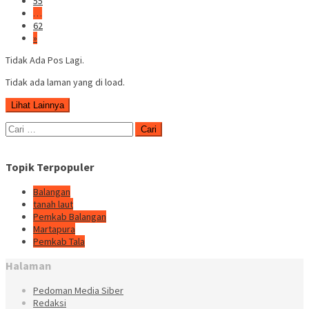
55
…
62
»
Tidak Ada Pos Lagi.
Tidak ada laman yang di load.
Lihat Lainnya
Cari
untuk:
Topik Terpopuler
Balangan
tanah laut
Pemkab Balangan
Martapura
Pemkab Tala
Halaman
Pedoman Media Siber
Redaksi