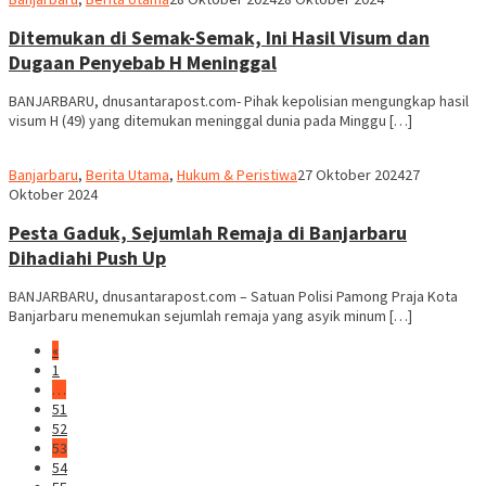
dnusantarapost
Ditemukan di Semak-Semak, Ini Hasil Visum dan
Dugaan Penyebab H Meninggal
BANJARBARU, dnusantarapost.com- Pihak kepolisian mengungkap hasil
visum H (49) yang ditemukan meninggal dunia pada Minggu […]
Redaksi
Banjarbaru
,
Berita Utama
,
Hukum & Peristiwa
27 Oktober 2024
27
dnusantarapost
Oktober 2024
Pesta Gaduk, Sejumlah Remaja di Banjarbaru
Dihadiahi Push Up
BANJARBARU, dnusantarapost.com – Satuan Polisi Pamong Praja Kota
Banjarbaru menemukan sejumlah remaja yang asyik minum […]
«
1
…
51
52
53
54