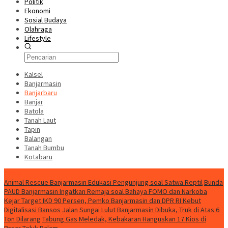
Politik
Ekonomi
Sosial Budaya
Olahraga
Lifestyle
Kalsel
Banjarmasin
Banjarbaru
Banjar
Batola
Tanah Laut
Tapin
Balangan
Tanah Bumbu
Kotabaru
News
Animal Rescue Banjarmasin Edukasi Pengunjung soal Satwa Reptil
Bunda
PAUD Banjarmasin Ingatkan Remaja soal Bahaya FOMO dan Narkoba
Kejar Target IKD 90 Persen, Pemko Banjarmasin dan DPR RI Kebut
Digitalisasi Bansos
Jalan Sungai Lulut Banjarmasin Dibuka, Truk di Atas 6
Ton Dilarang
Tabung Gas Meledak, Kebakaran Hanguskan 17 Kios di