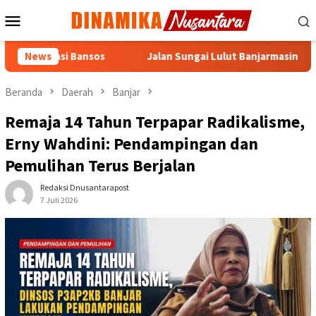
Loncat
Menu
ke
Mobile
konten
isasi Bansos
News
Jalan Sungai Lulut Banjarmasin Dibuka, Truk 
Beranda
Daerah
Banjar
Remaja 14 Tahun Terpapar Radikalisme,
Erny Wahdini: Pendampingan dan
Pemulihan Terus Berjalan
Redaksi Dnusantarapost
7 Juli 2026