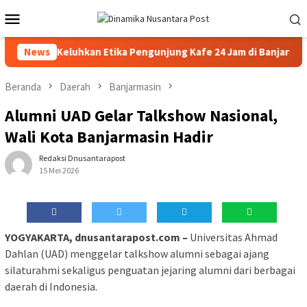
Loncat
Menu
ke
Mobile
konten
Barista Keluhkan Etika Pengunjung Kafe 24 Jam di Banjarmasin
News
Beranda
Daerah
Banjarmasin
Alumni UAD Gelar Talkshow Nasional,
Wali Kota Banjarmasin Hadir
Redaksi Dnusantarapost
15 Mei 2026
YOGYAKARTA, dnusantarapost.com –
Universitas Ahmad
Dahlan (UAD) menggelar talkshow alumni sebagai ajang
silaturahmi sekaligus penguatan jejaring alumni dari berbagai
daerah di Indonesia.